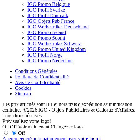
IGO Promo Belgique
IGO Profil Sverige
IGO Profil Danmark
IGO Objets Pub France
IGO Werbeartikel Deutschland
IGO Promo Ireland
IGO Promo Suomi
IGO Werbeartikel Schweiz
IGO Promo United Kingdom
IGO Profil Norge
IGO Promo Nederland
Conditions Générales
Politique de Confidentialité
Avis de Confidentialité
Cookies
Sitemap
Les prix affichés sont HT et hors frais d'expédition sauf indication
contraire. ©2026 IGO - Objets Publicitaires & Cadeaux d'Affaires.
Tous droits réservés.
Prévisualisez votre logo!
On
Off
Voir maintenant
Changez le logo
Off
Aperçu généré automatiquement avec votre logo
i