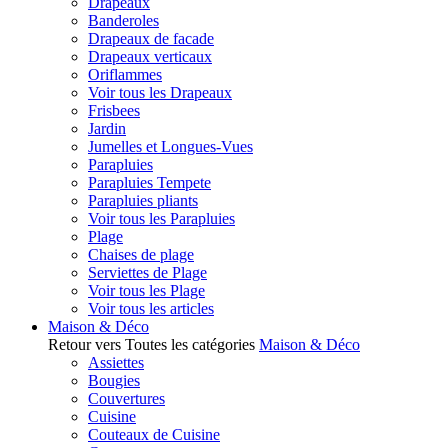
Drapeaux
Banderoles
Drapeaux de facade
Drapeaux verticaux
Oriflammes
Voir tous les Drapeaux
Frisbees
Jardin
Jumelles et Longues-Vues
Parapluies
Parapluies Tempete
Parapluies pliants
Voir tous les Parapluies
Plage
Chaises de plage
Serviettes de Plage
Voir tous les Plage
Voir tous les articles
Maison & Déco
Retour vers Toutes les catégories
Maison & Déco
Assiettes
Bougies
Couvertures
Cuisine
Couteaux de Cuisine