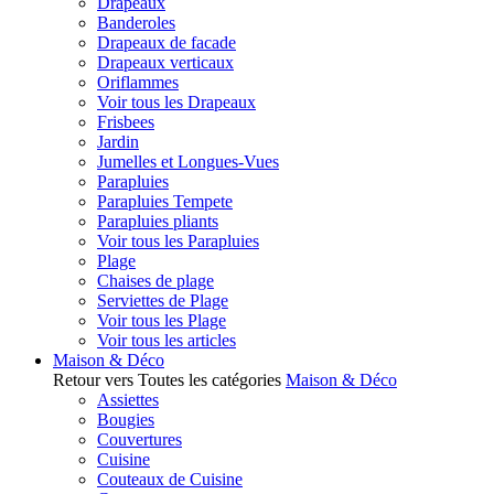
Drapeaux
Banderoles
Drapeaux de facade
Drapeaux verticaux
Oriflammes
Voir tous les Drapeaux
Frisbees
Jardin
Jumelles et Longues-Vues
Parapluies
Parapluies Tempete
Parapluies pliants
Voir tous les Parapluies
Plage
Chaises de plage
Serviettes de Plage
Voir tous les Plage
Voir tous les articles
Maison & Déco
Retour vers Toutes les catégories
Maison & Déco
Assiettes
Bougies
Couvertures
Cuisine
Couteaux de Cuisine