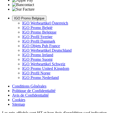
IGO Promo Belgique
IGO Werbeartikel Österreich
IGO Promo België
IGO Promo Belgique
IGO Profil Sverige
IGO Profil Danmark
IGO Objets Pub France
IGO Werbeartikel Deutschland
IGO Promo Ireland
IGO Promo Suomi
IGO Werbeartikel Schweiz
IGO Promo United Kingdom
IGO Profil Norge
IGO Promo Nederland
Conditions Générales
Politique de Confidentialité
Avis de Confidentialité
Cookies
Sitemap
Les prix affichés sont HT et hors frais d'expédition sauf indication