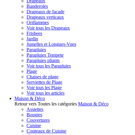
Drapeaux
Banderoles
Drapeaux de facade
Drapeaux verticaux
Oriflammes
Voir tous les Drapeaux
Frisbees
Jardin
Jumelles et Longues-Vues
Parapluies
Parapluies Tempete
Parapluies pliants
Voir tous les Parapluies
Plage
Chaises de plage
Serviettes de Plage
Voir tous les Plage
Voir tous les articles
Maison & Déco
Retour vers Toutes les catégories
Maison & Déco
Assiettes
Bougies
Couvertures
Cuisine
Couteaux de Cuisine