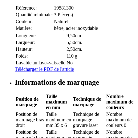
Référence:
19581300
Quantité minimale:
3 Pièce(s)
Couleur:
Naturel
Matière:
hêtre, acier inoxydable
Longueur:
9,50cm.
Largueur:
5,50cm.
Hauteur:
2,50cm.
Poids:
110 g.
Lavable au lave–vaisselle
No
Télécharger le PDF de l'article
Informations de marquage
Taille
Nombre
Position de
Technique de
maximum
maximum de
marquage
marquage
en mm
couleurs
Position de
Taille
Technique de
Nombre
marquage
bras
maximum en
marquage
maximum de
droit
mm
35 x 6
gravure laser
couleurs
0
Position de
Taille
Technique de
Nombre
marquage
bras
maximum en
marquage
maximum de