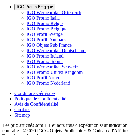
IGO Promo Belgique
IGO Werbeartikel Österreich
IGO Promo Italia
IGO Promo België
IGO Promo Belgique
IGO Profil Sverige
IGO Profil Danmark
IGO Objets Pub France
IGO Werbeartikel Deutschland
IGO Promo Ireland
IGO Promo Suomi
IGO Werbeartikel Schweiz
IGO Promo United Kingdom
IGO Profil Norge
IGO Promo Nederland
Conditions Générales
Politique de Confidentialité
Avis de Confidentialité
Cookies
Sitemap
Les prix affichés sont HT et hors frais d'expédition sauf indication
contraire. ©2026 IGO - Objets Publicitaires & Cadeaux d'Affaires.