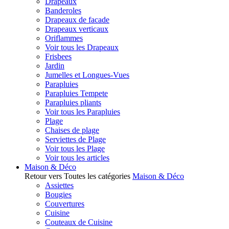
Drapeaux
Banderoles
Drapeaux de facade
Drapeaux verticaux
Oriflammes
Voir tous les Drapeaux
Frisbees
Jardin
Jumelles et Longues-Vues
Parapluies
Parapluies Tempete
Parapluies pliants
Voir tous les Parapluies
Plage
Chaises de plage
Serviettes de Plage
Voir tous les Plage
Voir tous les articles
Maison & Déco
Retour vers Toutes les catégories
Maison & Déco
Assiettes
Bougies
Couvertures
Cuisine
Couteaux de Cuisine