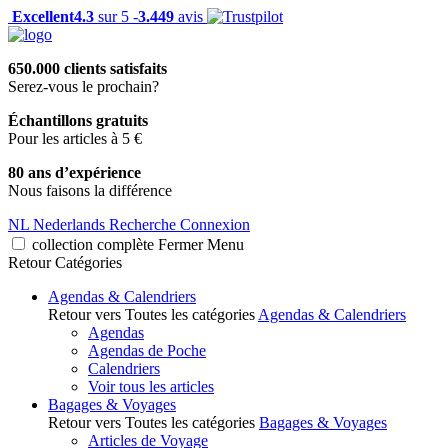
Excellent
4.3
sur 5 -
3.449
avis
650.000 clients satisfaits
Serez-vous le prochain?
Échantillons gratuits
Pour les articles à 5 €
80 ans d’expérience
Nous faisons la différence
NL
Nederlands
Recherche
Connexion
collection complète
Fermer
Menu
Retour
Catégories
Agendas & Calendriers
Retour vers Toutes les catégories
Agendas & Calendriers
Agendas
Agendas de Poche
Calendriers
Voir tous les articles
Bagages & Voyages
Retour vers Toutes les catégories
Bagages & Voyages
Articles de Voyage