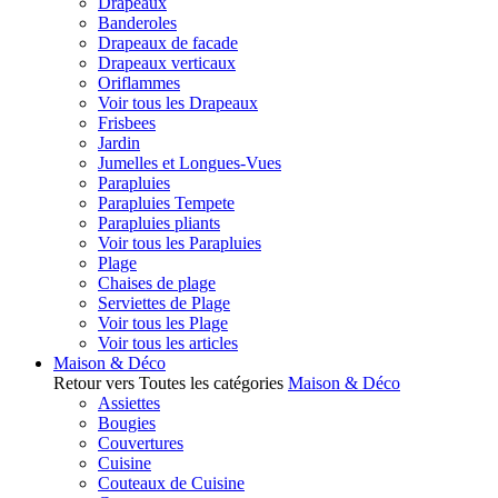
Drapeaux
Banderoles
Drapeaux de facade
Drapeaux verticaux
Oriflammes
Voir tous les Drapeaux
Frisbees
Jardin
Jumelles et Longues-Vues
Parapluies
Parapluies Tempete
Parapluies pliants
Voir tous les Parapluies
Plage
Chaises de plage
Serviettes de Plage
Voir tous les Plage
Voir tous les articles
Maison & Déco
Retour vers Toutes les catégories
Maison & Déco
Assiettes
Bougies
Couvertures
Cuisine
Couteaux de Cuisine