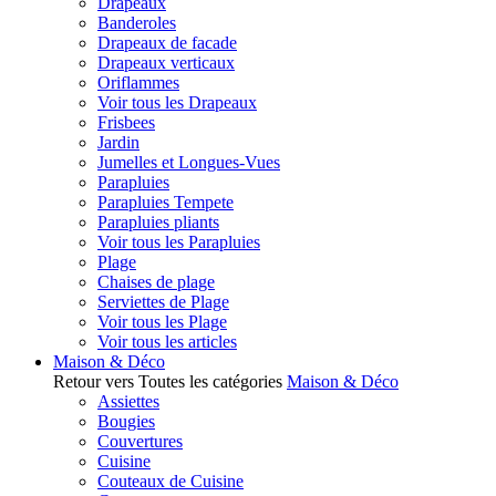
Drapeaux
Banderoles
Drapeaux de facade
Drapeaux verticaux
Oriflammes
Voir tous les Drapeaux
Frisbees
Jardin
Jumelles et Longues-Vues
Parapluies
Parapluies Tempete
Parapluies pliants
Voir tous les Parapluies
Plage
Chaises de plage
Serviettes de Plage
Voir tous les Plage
Voir tous les articles
Maison & Déco
Retour vers Toutes les catégories
Maison & Déco
Assiettes
Bougies
Couvertures
Cuisine
Couteaux de Cuisine