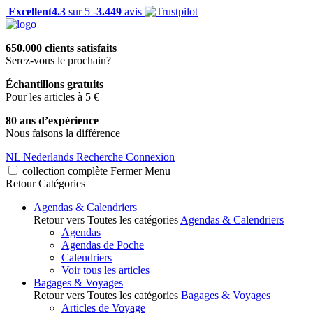
Excellent
4.3
sur 5 -
3.449
avis
650.000 clients satisfaits
Serez-vous le prochain?
Échantillons gratuits
Pour les articles à 5 €
80 ans d’expérience
Nous faisons la différence
NL
Nederlands
Recherche
Connexion
collection complète
Fermer
Menu
Retour
Catégories
Agendas & Calendriers
Retour vers Toutes les catégories
Agendas & Calendriers
Agendas
Agendas de Poche
Calendriers
Voir tous les articles
Bagages & Voyages
Retour vers Toutes les catégories
Bagages & Voyages
Articles de Voyage