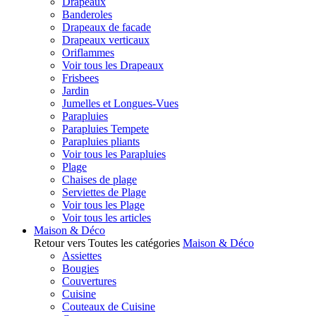
Drapeaux
Banderoles
Drapeaux de facade
Drapeaux verticaux
Oriflammes
Voir tous les Drapeaux
Frisbees
Jardin
Jumelles et Longues-Vues
Parapluies
Parapluies Tempete
Parapluies pliants
Voir tous les Parapluies
Plage
Chaises de plage
Serviettes de Plage
Voir tous les Plage
Voir tous les articles
Maison & Déco
Retour vers Toutes les catégories
Maison & Déco
Assiettes
Bougies
Couvertures
Cuisine
Couteaux de Cuisine