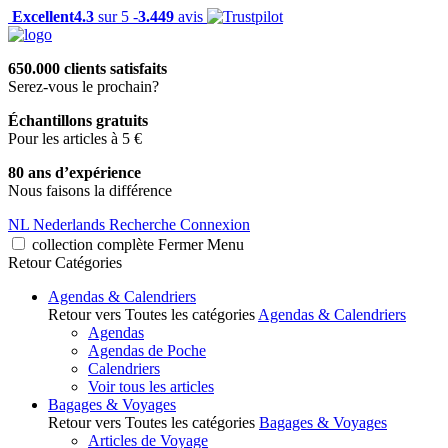
Excellent
4.3
sur 5 -
3.449
avis
650.000 clients satisfaits
Serez-vous le prochain?
Échantillons gratuits
Pour les articles à 5 €
80 ans d’expérience
Nous faisons la différence
NL
Nederlands
Recherche
Connexion
collection complète
Fermer
Menu
Retour
Catégories
Agendas & Calendriers
Retour vers Toutes les catégories
Agendas & Calendriers
Agendas
Agendas de Poche
Calendriers
Voir tous les articles
Bagages & Voyages
Retour vers Toutes les catégories
Bagages & Voyages
Articles de Voyage