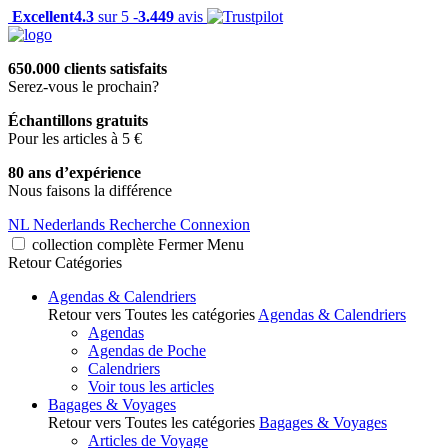
Excellent
4.3
sur 5 -
3.449
avis
650.000 clients satisfaits
Serez-vous le prochain?
Échantillons gratuits
Pour les articles à 5 €
80 ans d’expérience
Nous faisons la différence
NL
Nederlands
Recherche
Connexion
collection complète
Fermer
Menu
Retour
Catégories
Agendas & Calendriers
Retour vers Toutes les catégories
Agendas & Calendriers
Agendas
Agendas de Poche
Calendriers
Voir tous les articles
Bagages & Voyages
Retour vers Toutes les catégories
Bagages & Voyages
Articles de Voyage