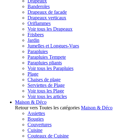
Drapeaux
Banderoles
Drapeaux de facade
Drapeaux verticaux
Oriflammes
Voir tous les Drapeaux
Frisbees
Jardin
Jumelles et Longues-Vues
Parapluies
Parapluies Tempete
Parapluies pliants
Voir tous les Parapluies
Plage
Chaises de plage
Serviettes de Plage
Voir tous les Plage
Voir tous les articles
Maison & Déco
Retour vers Toutes les catégories
Maison & Déco
Assiettes
Bougies
Couvertures
Cuisine
Couteaux de Cuisine