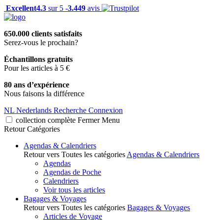
Excellent
4.3
sur 5 -
3.449
avis
650.000 clients satisfaits
Serez-vous le prochain?
Échantillons gratuits
Pour les articles à 5 €
80 ans d’expérience
Nous faisons la différence
NL
Nederlands
Recherche
Connexion
collection complète
Fermer
Menu
Retour
Catégories
Agendas & Calendriers
Retour vers Toutes les catégories
Agendas & Calendriers
Agendas
Agendas de Poche
Calendriers
Voir tous les articles
Bagages & Voyages
Retour vers Toutes les catégories
Bagages & Voyages
Articles de Voyage