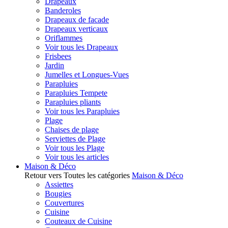
Drapeaux
Banderoles
Drapeaux de facade
Drapeaux verticaux
Oriflammes
Voir tous les Drapeaux
Frisbees
Jardin
Jumelles et Longues-Vues
Parapluies
Parapluies Tempete
Parapluies pliants
Voir tous les Parapluies
Plage
Chaises de plage
Serviettes de Plage
Voir tous les Plage
Voir tous les articles
Maison & Déco
Retour vers Toutes les catégories
Maison & Déco
Assiettes
Bougies
Couvertures
Cuisine
Couteaux de Cuisine