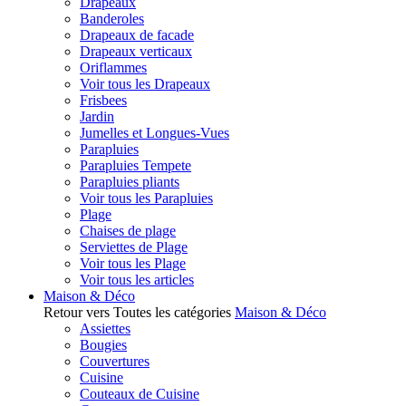
Drapeaux
Banderoles
Drapeaux de facade
Drapeaux verticaux
Oriflammes
Voir tous les Drapeaux
Frisbees
Jardin
Jumelles et Longues-Vues
Parapluies
Parapluies Tempete
Parapluies pliants
Voir tous les Parapluies
Plage
Chaises de plage
Serviettes de Plage
Voir tous les Plage
Voir tous les articles
Maison & Déco
Retour vers Toutes les catégories
Maison & Déco
Assiettes
Bougies
Couvertures
Cuisine
Couteaux de Cuisine