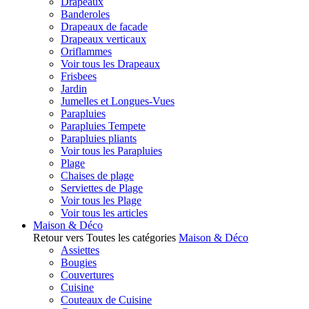
Drapeaux
Banderoles
Drapeaux de facade
Drapeaux verticaux
Oriflammes
Voir tous les Drapeaux
Frisbees
Jardin
Jumelles et Longues-Vues
Parapluies
Parapluies Tempete
Parapluies pliants
Voir tous les Parapluies
Plage
Chaises de plage
Serviettes de Plage
Voir tous les Plage
Voir tous les articles
Maison & Déco
Retour vers Toutes les catégories
Maison & Déco
Assiettes
Bougies
Couvertures
Cuisine
Couteaux de Cuisine