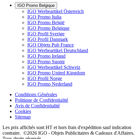
IGO Promo Belgique
IGO Werbeartikel Österreich
IGO Promo Italia
IGO Promo België
IGO Promo Belgique
IGO Profil Sverige
IGO Profil Danmark
IGO Objets Pub France
IGO Werbeartikel Deutschland
IGO Promo Ireland
IGO Promo Suomi
IGO Werbeartikel Schweiz
IGO Promo United Kingdom
IGO Profil Norge
IGO Promo Nederland
Conditions Générales
Politique de Confidentialité
Avis de Confidentialité
Cookies
Sitemap
Les prix affichés sont HT et hors frais d'expédition sauf indication
contraire. ©2026 IGO - Objets Publicitaires & Cadeaux d'Affaires.
Tous droits réservés.