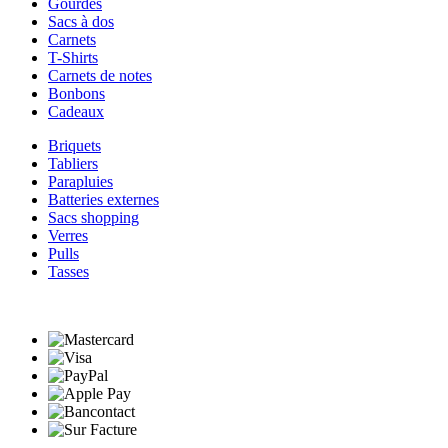
Gourdes
Sacs à dos
Carnets
T-Shirts
Carnets de notes
Bonbons
Cadeaux
Briquets
Tabliers
Parapluies
Batteries externes
Sacs shopping
Verres
Pulls
Tasses