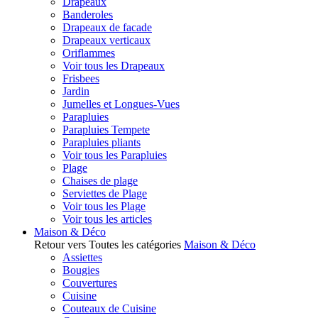
Drapeaux
Banderoles
Drapeaux de facade
Drapeaux verticaux
Oriflammes
Voir tous les Drapeaux
Frisbees
Jardin
Jumelles et Longues-Vues
Parapluies
Parapluies Tempete
Parapluies pliants
Voir tous les Parapluies
Plage
Chaises de plage
Serviettes de Plage
Voir tous les Plage
Voir tous les articles
Maison & Déco
Retour vers Toutes les catégories
Maison & Déco
Assiettes
Bougies
Couvertures
Cuisine
Couteaux de Cuisine