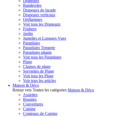
Drapeaux
Banderoles
Drapeaux de facade
Drapeaux verticaux
Oriflammes
Voir tous les Drapeaux
Frisbees
Jardin
Jumelles et Longues-Vues
Parapluies
Parapluies Tempete
Parapluies pliants
Voir tous les Parapluies
Plage
Chaises de plage
Serviettes de Plage
Voir tous les Plage
Voir tous les articles
Maison & Déco
Retour vers Toutes les catégories
Maison & Déco
Assiettes
Bougies
Couvertures
Cuisine
Couteaux de Cuisine