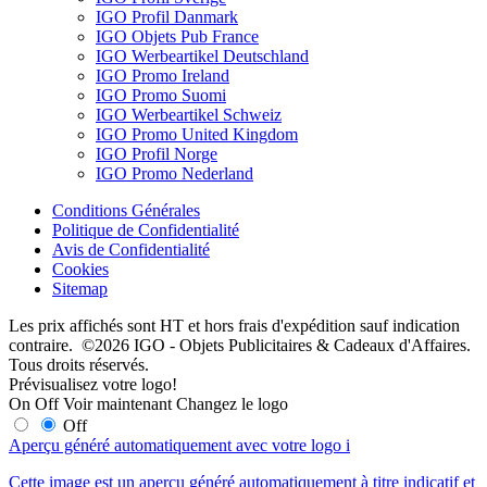
IGO Profil Danmark
IGO Objets Pub France
IGO Werbeartikel Deutschland
IGO Promo Ireland
IGO Promo Suomi
IGO Werbeartikel Schweiz
IGO Promo United Kingdom
IGO Profil Norge
IGO Promo Nederland
Conditions Générales
Politique de Confidentialité
Avis de Confidentialité
Cookies
Sitemap
Les prix affichés sont HT et hors frais d'expédition sauf indication
contraire. ©2026 IGO - Objets Publicitaires & Cadeaux d'Affaires.
Tous droits réservés.
Prévisualisez votre logo!
On
Off
Voir maintenant
Changez le logo
Off
Aperçu généré automatiquement avec votre logo
i
Cette image est un aperçu généré automatiquement à titre indicatif et