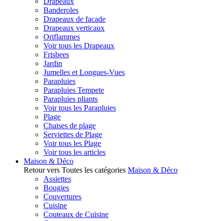
Drapeaux
Banderoles
Drapeaux de facade
Drapeaux verticaux
Oriflammes
Voir tous les Drapeaux
Frisbees
Jardin
Jumelles et Longues-Vues
Parapluies
Parapluies Tempete
Parapluies pliants
Voir tous les Parapluies
Plage
Chaises de plage
Serviettes de Plage
Voir tous les Plage
Voir tous les articles
Maison & Déco
Retour vers Toutes les catégories
Maison & Déco
Assiettes
Bougies
Couvertures
Cuisine
Couteaux de Cuisine