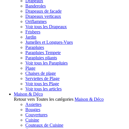
Drapeaux
Banderoles
Drapeaux de facade
Drapeaux verticaux
Oriflammes
Voir tous les Drapeaux
Frisbees
Jardin
Jumelles et Longues-Vues
Parapluies
Parapluies Tempete
Parapluies pliants
Voir tous les Parapluies
Plage
Chaises de plage
Serviettes de Plage
Voir tous les Plage
Voir tous les articles
Maison & Déco
Retour vers Toutes les catégories
Maison & Déco
Assiettes
Bougies
Couvertures
Cuisine
Couteaux de Cuisine