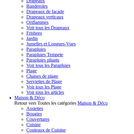
Drapeaux
Banderoles
Drapeaux de facade
Drapeaux verticaux
Oriflammes
Voir tous les Drapeaux
Frisbees
Jardin
Jumelles et Longues-Vues
Parapluies
Parapluies Tempete
Parapluies pliants
Voir tous les Parapluies
Plage
Chaises de plage
Serviettes de Plage
Voir tous les Plage
Voir tous les articles
Maison & Déco
Retour vers Toutes les catégories
Maison & Déco
Assiettes
Bougies
Couvertures
Cuisine
Couteaux de Cuisine