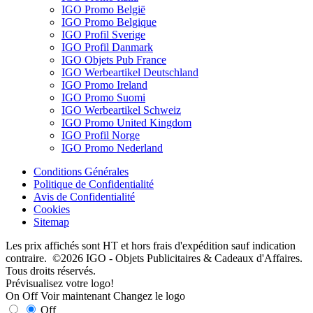
IGO Promo België
IGO Promo Belgique
IGO Profil Sverige
IGO Profil Danmark
IGO Objets Pub France
IGO Werbeartikel Deutschland
IGO Promo Ireland
IGO Promo Suomi
IGO Werbeartikel Schweiz
IGO Promo United Kingdom
IGO Profil Norge
IGO Promo Nederland
Conditions Générales
Politique de Confidentialité
Avis de Confidentialité
Cookies
Sitemap
Les prix affichés sont HT et hors frais d'expédition sauf indication
contraire. ©2026 IGO - Objets Publicitaires & Cadeaux d'Affaires.
Tous droits réservés.
Prévisualisez votre logo!
On
Off
Voir maintenant
Changez le logo
Off