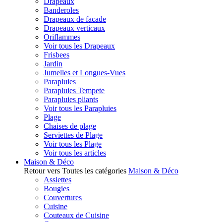
Drapeaux
Banderoles
Drapeaux de facade
Drapeaux verticaux
Oriflammes
Voir tous les Drapeaux
Frisbees
Jardin
Jumelles et Longues-Vues
Parapluies
Parapluies Tempete
Parapluies pliants
Voir tous les Parapluies
Plage
Chaises de plage
Serviettes de Plage
Voir tous les Plage
Voir tous les articles
Maison & Déco
Retour vers Toutes les catégories
Maison & Déco
Assiettes
Bougies
Couvertures
Cuisine
Couteaux de Cuisine