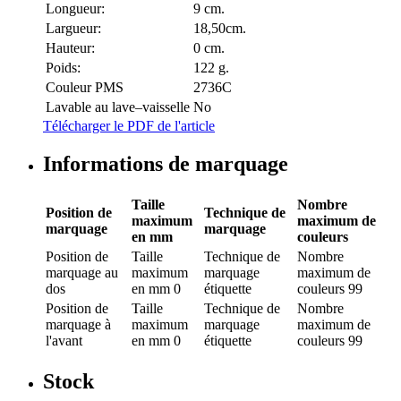
Longueur:
9 cm.
Largueur:
18,50cm.
Hauteur:
0 cm.
Poids:
122 g.
Couleur PMS
2736C
Lavable au lave–vaisselle
No
Télécharger le PDF de l'article
Informations de marquage
Taille
Nombre
Position de
Technique de
maximum
maximum de
marquage
marquage
en mm
couleurs
Position de
Taille
Technique de
Nombre
marquage
au
maximum
marquage
maximum de
dos
en mm
0
étiquette
couleurs
99
Position de
Taille
Technique de
Nombre
marquage
à
maximum
marquage
maximum de
l'avant
en mm
0
étiquette
couleurs
99
Stock