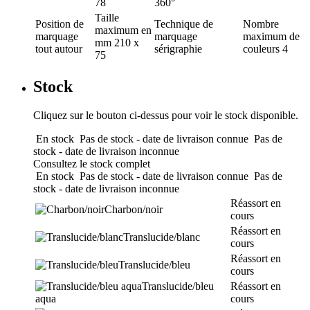
78
360°
Taille
Position de
Technique de
Nombre
maximum en
marquage
marquage
maximum de
mm
210 x
tout autour
sérigraphie
couleurs
4
75
Stock
Cliquez sur le bouton ci-dessus pour voir le stock disponible.
En stock
Pas de stock - date de livraison connue
Pas de
stock - date de livraison inconnue
Consultez le stock complet
En stock
Pas de stock - date de livraison connue
Pas de
stock - date de livraison inconnue
Réassort en
Charbon/noir
cours
Réassort en
Translucide/blanc
cours
Réassort en
Translucide/bleu
cours
Translucide/bleu
Réassort en
aqua
cours