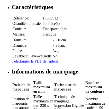
Caractéristiques
Référence:
18388512
Quantité minimale:
50 Pièce(s)
Couleur:
Transparent/gris
Matière:
plastique
Hauteur:
23,10cm.
Diamètre:
7,35cm.
Poids:
84 g.
Lavable au lave–vaisselle
No
Télécharger le PDF de l'article
Informations de marquage
Taille
Nombre
Position de
Technique de
maximum
maximum
marquage
marquage
en mm
de couleurs
Taille
Technique de
Position de
Nombre
maximum en
marquage
marquage
maximum de
mm
230 x
impression Digitale
tout autour
couleurs
99