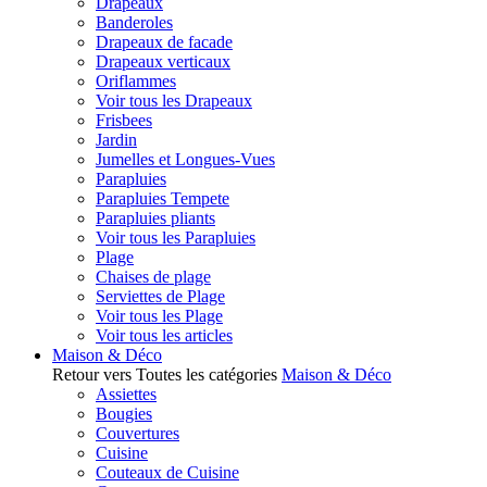
Drapeaux
Banderoles
Drapeaux de facade
Drapeaux verticaux
Oriflammes
Voir tous les Drapeaux
Frisbees
Jardin
Jumelles et Longues-Vues
Parapluies
Parapluies Tempete
Parapluies pliants
Voir tous les Parapluies
Plage
Chaises de plage
Serviettes de Plage
Voir tous les Plage
Voir tous les articles
Maison & Déco
Retour vers Toutes les catégories
Maison & Déco
Assiettes
Bougies
Couvertures
Cuisine
Couteaux de Cuisine