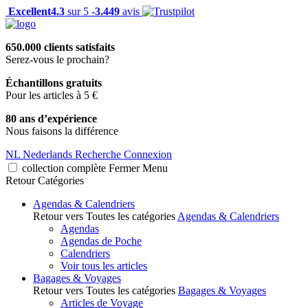
Excellent
4.3
sur 5 -
3.449
avis
650.000 clients satisfaits
Serez-vous le prochain?
Échantillons gratuits
Pour les articles à 5 €
80 ans d’expérience
Nous faisons la différence
NL
Nederlands
Recherche
Connexion
collection complète
Fermer
Menu
Retour
Catégories
Agendas & Calendriers
Retour vers Toutes les catégories
Agendas & Calendriers
Agendas
Agendas de Poche
Calendriers
Voir tous les articles
Bagages & Voyages
Retour vers Toutes les catégories
Bagages & Voyages
Articles de Voyage