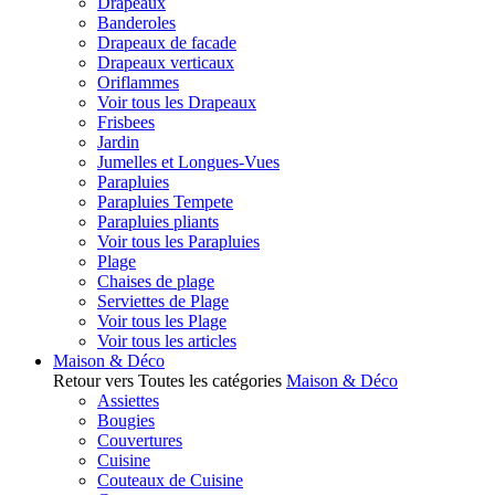
Drapeaux
Banderoles
Drapeaux de facade
Drapeaux verticaux
Oriflammes
Voir tous les Drapeaux
Frisbees
Jardin
Jumelles et Longues-Vues
Parapluies
Parapluies Tempete
Parapluies pliants
Voir tous les Parapluies
Plage
Chaises de plage
Serviettes de Plage
Voir tous les Plage
Voir tous les articles
Maison & Déco
Retour vers Toutes les catégories
Maison & Déco
Assiettes
Bougies
Couvertures
Cuisine
Couteaux de Cuisine