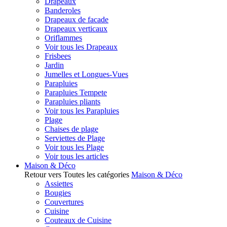
Drapeaux
Banderoles
Drapeaux de facade
Drapeaux verticaux
Oriflammes
Voir tous les Drapeaux
Frisbees
Jardin
Jumelles et Longues-Vues
Parapluies
Parapluies Tempete
Parapluies pliants
Voir tous les Parapluies
Plage
Chaises de plage
Serviettes de Plage
Voir tous les Plage
Voir tous les articles
Maison & Déco
Retour vers Toutes les catégories
Maison & Déco
Assiettes
Bougies
Couvertures
Cuisine
Couteaux de Cuisine