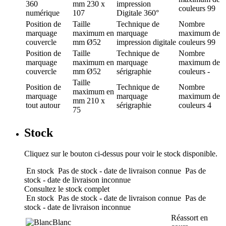
360
mm
230 x
impression
couleurs
99
numérique
107
Digitale 360°
Position de
Taille
Technique de
Nombre
marquage
maximum en
marquage
maximum de
couvercle
mm
Ø52
impression digitale
couleurs
99
Position de
Taille
Technique de
Nombre
marquage
maximum en
marquage
maximum de
couvercle
mm
Ø52
sérigraphie
couleurs
-
Taille
Position de
Technique de
Nombre
maximum en
marquage
marquage
maximum de
mm
210 x
tout autour
sérigraphie
couleurs
4
75
Stock
Cliquez sur le bouton ci-dessus pour voir le stock disponible.
En stock
Pas de stock - date de livraison connue
Pas de
stock - date de livraison inconnue
Consultez le stock complet
En stock
Pas de stock - date de livraison connue
Pas de
stock - date de livraison inconnue
Réassort en
Blanc