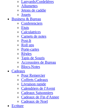
Lanyards/Cordelières
Allumettes
Jetons de caddie
Jouets
Business & Bureau
Conferenciers
Etuis
Calculatrices
Carnets de notes
Post-It
Roll ups
Porte-cartes
Règles
Tapis de Souris
Accessoires de Bureau
Blocs-Notes
Cadeaux
Pour Remercier
Coffrets Cadeaux
Livraison rapide
Calendriers de l'Avent
Cadeaux Saisonniers
Cadeaux de Fin d'Annee
Cadeaux de Noel
Ecriture