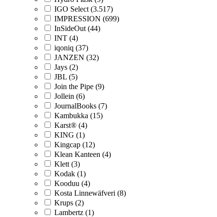
IGO Select (3.517)
IMPRESSION (699)
InSideOut (44)
INT (4)
iqoniq (37)
JANZEN (32)
Jays (2)
JBL (5)
Join the Pipe (9)
Jollein (6)
JournalBooks (7)
Kambukka (15)
Karst® (4)
KING (1)
Kingcap (12)
Klean Kanteen (4)
Klett (3)
Kodak (1)
Kooduu (4)
Kosta Linnewäfveri (8)
Krups (2)
Lambertz (1)