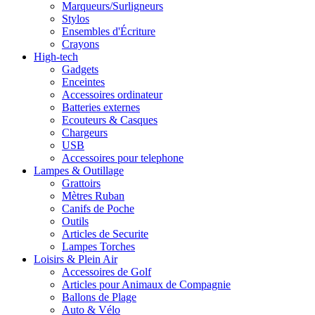
Marqueurs/Surligneurs
Stylos
Ensembles d'Écriture
Crayons
High-tech
Gadgets
Enceintes
Accessoires ordinateur
Batteries externes
Ecouteurs & Casques
Chargeurs
USB
Accessoires pour telephone
Lampes & Outillage
Grattoirs
Mètres Ruban
Canifs de Poche
Outils
Articles de Securite
Lampes Torches
Loisirs & Plein Air
Accessoires de Golf
Articles pour Animaux de Compagnie
Ballons de Plage
Auto & Vélo