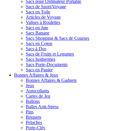
Sacs pour Ordinateur Portable
Sacs de Sport/Voyage
Sacs en Toile
Articles de Voyage
Valises à Roulettes
Sacs en Jute
Sacs Banane
Sacs Shopping & Sacs de Courses
Sacs en Coton
Sacs à Dos
Sacs de Fruits et Legumes
Sacs Isothermes
Sacs Porte-Documents
Sacs en Papier
Bonnes Affaires & Jeux
Bonnes Affaires & Gadgets
Jeux
Autocollants
Cartes de Jeu
Ballons
Balles Anti-Stress
Pins
Briquets
Peluches
Porte-Clés