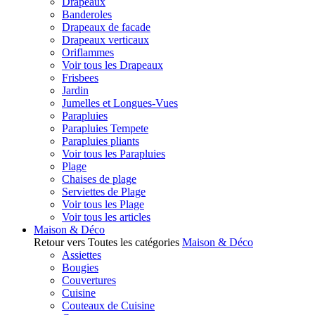
Drapeaux
Banderoles
Drapeaux de facade
Drapeaux verticaux
Oriflammes
Voir tous les Drapeaux
Frisbees
Jardin
Jumelles et Longues-Vues
Parapluies
Parapluies Tempete
Parapluies pliants
Voir tous les Parapluies
Plage
Chaises de plage
Serviettes de Plage
Voir tous les Plage
Voir tous les articles
Maison & Déco
Retour vers Toutes les catégories
Maison & Déco
Assiettes
Bougies
Couvertures
Cuisine
Couteaux de Cuisine