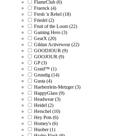
FlameClub (6)
Fraenck (4)
Fresh 'n Rebel (18)
Friedel (2)
Fruit of the Loom (22)
Gaming Hero (3)
GearX (20)
Gildan Activewear (22)
GOODJOUR (9)
GOOJOUR (9)
GP (3)
Graid™ (1)
Grundig (14)
Gusta (4)
Haeberrlein-Metzger (3)
HappyGlass (9)
Headwear (3)
Heidel (2)
Herschel (10)
Hey Pots (6)
Homey's (6)
Huober (1)
Hydro Flask (9)