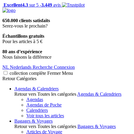
Excellent
4.3
sur 5 -
3.449
avis
650.000 clients satisfaits
Serez-vous le prochain?
Échantillons gratuits
Pour les articles à 5 €
80 ans d’expérience
Nous faisons la différence
NL
Nederlands
Recherche
Connexion
collection complète
Fermer
Menu
Retour
Catégories
Agendas & Calendriers
Retour vers Toutes les catégories
Agendas & Calendriers
Agendas
Agendas de Poche
Calendriers
Voir tous les articles
Bagages & Voyages
Retour vers Toutes les catégories
Bagages & Voyages
Articles de Voyage