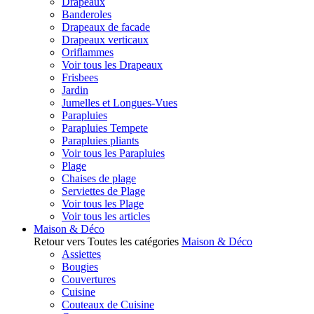
Drapeaux
Banderoles
Drapeaux de facade
Drapeaux verticaux
Oriflammes
Voir tous les Drapeaux
Frisbees
Jardin
Jumelles et Longues-Vues
Parapluies
Parapluies Tempete
Parapluies pliants
Voir tous les Parapluies
Plage
Chaises de plage
Serviettes de Plage
Voir tous les Plage
Voir tous les articles
Maison & Déco
Retour vers Toutes les catégories
Maison & Déco
Assiettes
Bougies
Couvertures
Cuisine
Couteaux de Cuisine