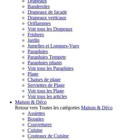
Drapeaux
Banderoles
Drapeaux de facade
Drapeaux verticaux
Oriflammes
Voir tous les Drapeaux
Frisbees
Jardin
Jumelles et Longues-Vues
Parapluies
Parapluies Tempete
Parapluies pliants
Voir tous les Parapluies
Plage
Chaises de plage
Serviettes de Plage
Voir tous les Plage
Voir tous les articles
Maison & Déco
Retour vers Toutes les catégories
Maison & Déco
Assiettes
Bougies
Couvertures
Cuisine
Couteaux de Cuisine