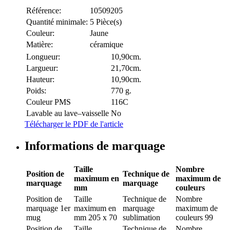
Référence:
10509205
Quantité minimale:
5 Pièce(s)
Couleur:
Jaune
Matière:
céramique
Longueur:
10,90cm.
Largueur:
21,70cm.
Hauteur:
10,90cm.
Poids:
770 g.
Couleur PMS
116C
Lavable au lave–vaisselle
No
Télécharger le PDF de l'article
Informations de marquage
Taille
Nombre
Position de
Technique de
maximum en
maximum de
marquage
marquage
mm
couleurs
Position de
Taille
Technique de
Nombre
marquage
1er
maximum en
marquage
maximum de
mug
mm
205 x 70
sublimation
couleurs
99
Position de
Taille
Technique de
Nombre