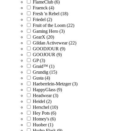
FlameClub (6)
Fraenck (4)
Fresh 'n Rebel (18)
Friedel (2)
Fruit of the Loom (22)
Gaming Hero (3)
GearX (20)
Gildan Activewear (22)
GOODJOUR (9)
GOOJOUR (9)
GP (3)
Graid™ (1)
Grundig (15)
Gusta (4)
Haeberrlein-Metzger (3)
HappyGlass (9)
Headwear (3)
Heidel (2)
Herschel (10)
Hey Pots (6)
Homey's (6)
Huober (1)
Hydro Flask (9)