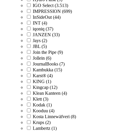
IGO Select (3.513)
IMPRESSION (699)
InSideOut (44)
INT (4)
iqoniq (37)
JANZEN (33)
Jays (2)
JBL (5)
Join the Pipe (9)
Jollein (6)
JournalBooks (7)
Kambukka (15)
Karst® (4)
KING (1)
Kingcap (12)
Klean Kanteen (4)
Klett (3)
Kodak (1)
Kooduu (4)
Kosta Linnewäfveri (8)
Krups (2)
Lambertz (1)