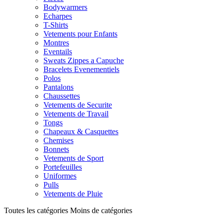
Bodywarmers
Echarpes
T-Shirts
Vetements pour Enfants
Montres
Eventails
Sweats Zippes a Capuche
Bracelets Evenementiels
Polos
Pantalons
Chaussettes
Vetements de Securite
Vetements de Travail
Tongs
Chapeaux & Casquettes
Chemises
Bonnets
Vetements de Sport
Portefeuilles
Uniformes
Pulls
Vetements de Pluie
Toutes les catégories
Moins de catégories