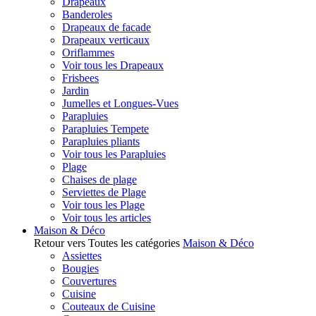
Drapeaux
Banderoles
Drapeaux de facade
Drapeaux verticaux
Oriflammes
Voir tous les Drapeaux
Frisbees
Jardin
Jumelles et Longues-Vues
Parapluies
Parapluies Tempete
Parapluies pliants
Voir tous les Parapluies
Plage
Chaises de plage
Serviettes de Plage
Voir tous les Plage
Voir tous les articles
Maison & Déco
Retour vers Toutes les catégories
Maison & Déco
Assiettes
Bougies
Couvertures
Cuisine
Couteaux de Cuisine