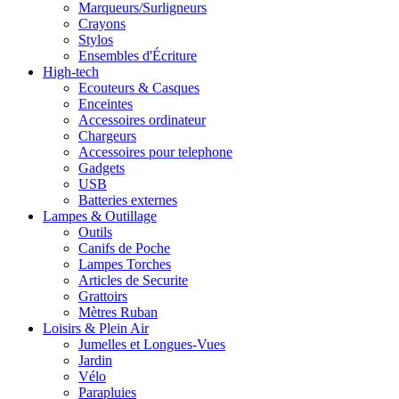
Marqueurs/Surligneurs
Crayons
Stylos
Ensembles d'Écriture
High-tech
Ecouteurs & Casques
Enceintes
Accessoires ordinateur
Chargeurs
Accessoires pour telephone
Gadgets
USB
Batteries externes
Lampes & Outillage
Outils
Canifs de Poche
Lampes Torches
Articles de Securite
Grattoirs
Mètres Ruban
Loisirs & Plein Air
Jumelles et Longues-Vues
Jardin
Vélo
Parapluies