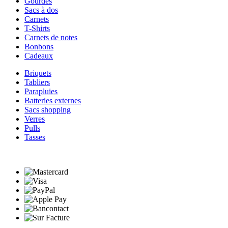
Gourdes
Sacs à dos
Carnets
T-Shirts
Carnets de notes
Bonbons
Cadeaux
Briquets
Tabliers
Parapluies
Batteries externes
Sacs shopping
Verres
Pulls
Tasses