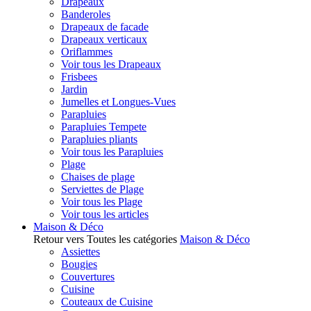
Drapeaux
Banderoles
Drapeaux de facade
Drapeaux verticaux
Oriflammes
Voir tous les Drapeaux
Frisbees
Jardin
Jumelles et Longues-Vues
Parapluies
Parapluies Tempete
Parapluies pliants
Voir tous les Parapluies
Plage
Chaises de plage
Serviettes de Plage
Voir tous les Plage
Voir tous les articles
Maison & Déco
Retour vers Toutes les catégories
Maison & Déco
Assiettes
Bougies
Couvertures
Cuisine
Couteaux de Cuisine