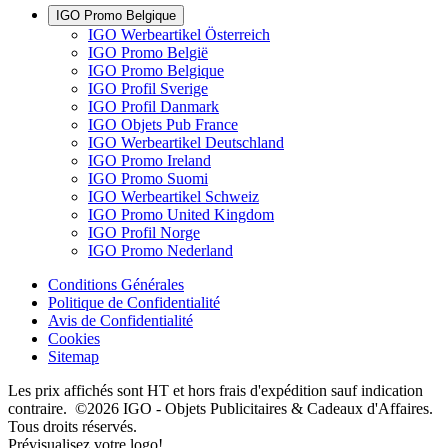
IGO Promo Belgique
IGO Werbeartikel Österreich
IGO Promo België
IGO Promo Belgique
IGO Profil Sverige
IGO Profil Danmark
IGO Objets Pub France
IGO Werbeartikel Deutschland
IGO Promo Ireland
IGO Promo Suomi
IGO Werbeartikel Schweiz
IGO Promo United Kingdom
IGO Profil Norge
IGO Promo Nederland
Conditions Générales
Politique de Confidentialité
Avis de Confidentialité
Cookies
Sitemap
Les prix affichés sont HT et hors frais d'expédition sauf indication
contraire. ©2026 IGO - Objets Publicitaires & Cadeaux d'Affaires.
Tous droits réservés.
Prévisualisez votre logo!