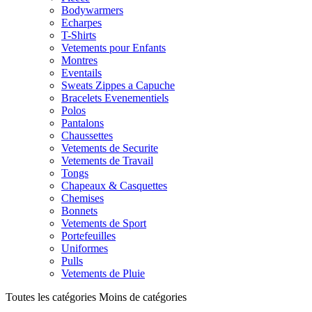
Bodywarmers
Echarpes
T-Shirts
Vetements pour Enfants
Montres
Eventails
Sweats Zippes a Capuche
Bracelets Evenementiels
Polos
Pantalons
Chaussettes
Vetements de Securite
Vetements de Travail
Tongs
Chapeaux & Casquettes
Chemises
Bonnets
Vetements de Sport
Portefeuilles
Uniformes
Pulls
Vetements de Pluie
Toutes les catégories
Moins de catégories