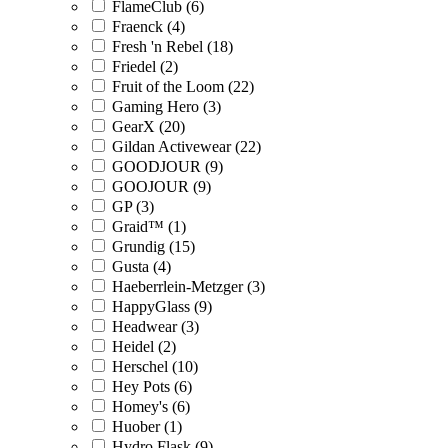
FlameClub (6)
Fraenck (4)
Fresh 'n Rebel (18)
Friedel (2)
Fruit of the Loom (22)
Gaming Hero (3)
GearX (20)
Gildan Activewear (22)
GOODJOUR (9)
GOOJOUR (9)
GP (3)
Graid™ (1)
Grundig (15)
Gusta (4)
Haeberrlein-Metzger (3)
HappyGlass (9)
Headwear (3)
Heidel (2)
Herschel (10)
Hey Pots (6)
Homey's (6)
Huober (1)
Hydro Flask (9)