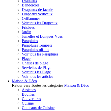
Drapeaux
Banderoles
Drapeaux de facade
Drapeaux verticaux
Oriflammes
Voir tous les Drapeaux
Frisbees
Jardin
Jumelles et Longues-Vues
Parapluies
Parapluies Tempete
Parapluies pliants
Voir tous les Parapluies
Plage
Chaises de plage
Serviettes de Plage
Voir tous les Plage
Voir tous les articles
Maison & Déco
Retour vers Toutes les catégories
Maison & Déco
Assiettes
Bougies
Couvertures
Cuisine
Couteaux de Cuisine