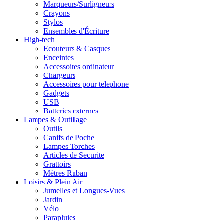
Marqueurs/Surligneurs
Crayons
Stylos
Ensembles d'Écriture
High-tech
Ecouteurs & Casques
Enceintes
Accessoires ordinateur
Chargeurs
Accessoires pour telephone
Gadgets
USB
Batteries externes
Lampes & Outillage
Outils
Canifs de Poche
Lampes Torches
Articles de Securite
Grattoirs
Mètres Ruban
Loisirs & Plein Air
Jumelles et Longues-Vues
Jardin
Vélo
Parapluies