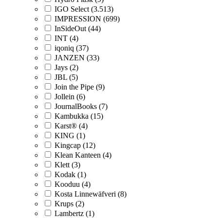
IGO Select (3.513)
IMPRESSION (699)
InSideOut (44)
INT (4)
iqoniq (37)
JANZEN (33)
Jays (2)
JBL (5)
Join the Pipe (9)
Jollein (6)
JournalBooks (7)
Kambukka (15)
Karst® (4)
KING (1)
Kingcap (12)
Klean Kanteen (4)
Klett (3)
Kodak (1)
Kooduu (4)
Kosta Linnewäfveri (8)
Krups (2)
Lambertz (1)