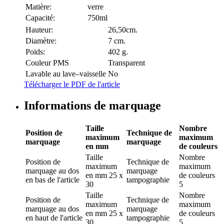
Matière:
verre
Capacité:
750ml
Hauteur:
26,50cm.
Diamètre:
7 cm.
Poids:
402 g.
Couleur PMS
Transparent
Lavable au lave–vaisselle
No
Télécharger le PDF de l'article
Informations de marquage
Taille
Nombre
Position de
Technique de
maximum
maximum
marquage
marquage
en mm
de couleurs
Taille
Nombre
Position de
Technique de
maximum
maximum
marquage
au dos
marquage
en mm
25 x
de couleurs
en bas de l'article
tampographie
30
5
Taille
Nombre
Position de
Technique de
maximum
maximum
marquage
au dos
marquage
en mm
25 x
de couleurs
en haut de l'article
tampographie
30
5