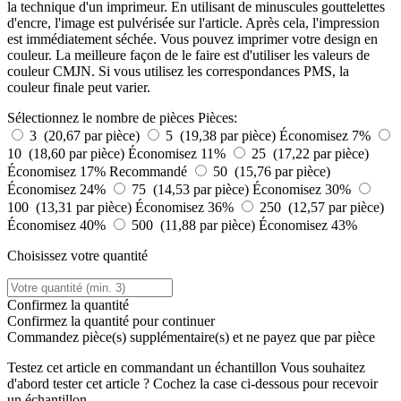
la technique d'un imprimeur. En utilisant de minuscules gouttelettes
d'encre, l'image est pulvérisée sur l'article. Après cela, l'impression
est immédiatement séchée. Vous pouvez imprimer votre design en
couleur. La meilleure façon de le faire est d'utiliser les valeurs de
couleur CMJN. Si vous utilisez les correspondances PMS, la
couleur finale peut varier.
Sélectionnez le nombre de pièces
Pièces:
3 (20,67 par pièce)
5 (19,38 par pièce)
Économisez 7%
10 (18,60 par pièce)
Économisez 11%
25 (17,22 par pièce)
Économisez 17%
Recommandé
50 (15,76 par pièce)
Économisez 24%
75 (14,53 par pièce)
Économisez 30%
100 (13,31 par pièce)
Économisez 36%
250 (12,57 par pièce)
Économisez 40%
500 (11,88 par pièce)
Économisez 43%
Choisissez votre quantité
Confirmez la quantité
Confirmez la quantité pour continuer
Commandez
pièce(s) supplémentaire(s) et ne payez que
par pièce
Testez cet article en commandant un échantillon
Vous souhaitez
d'abord tester cet article ? Cochez la case ci-dessous pour recevoir
un échantillon.