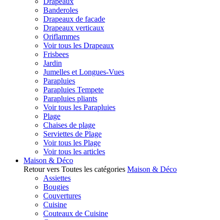
Drapeaux
Banderoles
Drapeaux de facade
Drapeaux verticaux
Oriflammes
Voir tous les Drapeaux
Frisbees
Jardin
Jumelles et Longues-Vues
Parapluies
Parapluies Tempete
Parapluies pliants
Voir tous les Parapluies
Plage
Chaises de plage
Serviettes de Plage
Voir tous les Plage
Voir tous les articles
Maison & Déco
Retour vers Toutes les catégories
Maison & Déco
Assiettes
Bougies
Couvertures
Cuisine
Couteaux de Cuisine