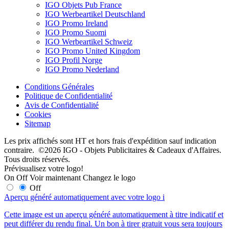
IGO Objets Pub France
IGO Werbeartikel Deutschland
IGO Promo Ireland
IGO Promo Suomi
IGO Werbeartikel Schweiz
IGO Promo United Kingdom
IGO Profil Norge
IGO Promo Nederland
Conditions Générales
Politique de Confidentialité
Avis de Confidentialité
Cookies
Sitemap
Les prix affichés sont HT et hors frais d'expédition sauf indication
contraire. ©2026 IGO - Objets Publicitaires & Cadeaux d'Affaires.
Tous droits réservés.
Prévisualisez votre logo!
On
Off
Voir maintenant
Changez le logo
Off
Aperçu généré automatiquement avec votre logo
i
Cette image est un aperçu généré automatiquement à titre indicatif et
peut différer du rendu final. Un bon à tirer gratuit vous sera toujours