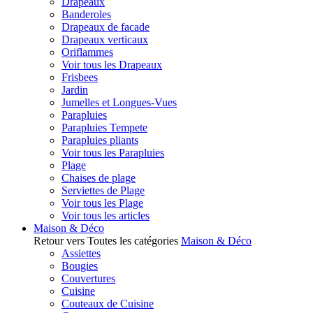
Drapeaux
Banderoles
Drapeaux de facade
Drapeaux verticaux
Oriflammes
Voir tous les Drapeaux
Frisbees
Jardin
Jumelles et Longues-Vues
Parapluies
Parapluies Tempete
Parapluies pliants
Voir tous les Parapluies
Plage
Chaises de plage
Serviettes de Plage
Voir tous les Plage
Voir tous les articles
Maison & Déco
Retour vers Toutes les catégories
Maison & Déco
Assiettes
Bougies
Couvertures
Cuisine
Couteaux de Cuisine