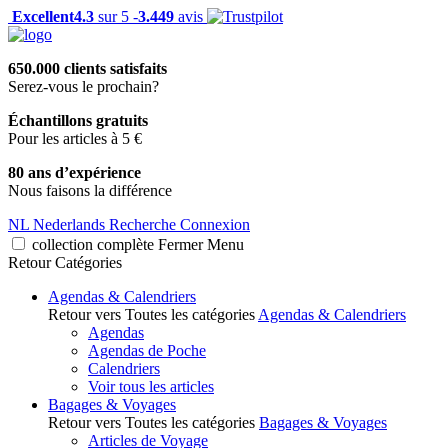
Excellent
4.3
sur 5 -
3.449
avis
650.000 clients satisfaits
Serez-vous le prochain?
Échantillons gratuits
Pour les articles à 5 €
80 ans d’expérience
Nous faisons la différence
NL
Nederlands
Recherche
Connexion
collection complète
Fermer
Menu
Retour
Catégories
Agendas & Calendriers
Retour vers Toutes les catégories
Agendas & Calendriers
Agendas
Agendas de Poche
Calendriers
Voir tous les articles
Bagages & Voyages
Retour vers Toutes les catégories
Bagages & Voyages
Articles de Voyage