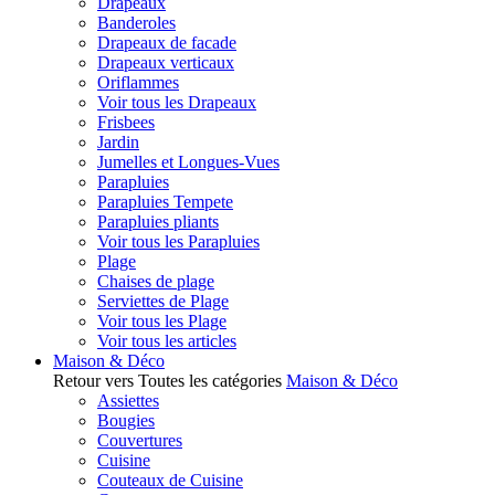
Drapeaux
Banderoles
Drapeaux de facade
Drapeaux verticaux
Oriflammes
Voir tous les Drapeaux
Frisbees
Jardin
Jumelles et Longues-Vues
Parapluies
Parapluies Tempete
Parapluies pliants
Voir tous les Parapluies
Plage
Chaises de plage
Serviettes de Plage
Voir tous les Plage
Voir tous les articles
Maison & Déco
Retour vers Toutes les catégories
Maison & Déco
Assiettes
Bougies
Couvertures
Cuisine
Couteaux de Cuisine