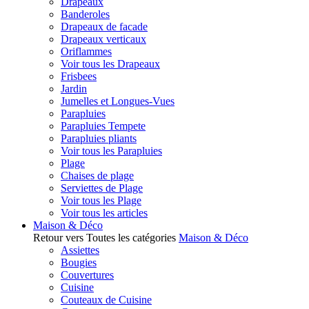
Drapeaux
Banderoles
Drapeaux de facade
Drapeaux verticaux
Oriflammes
Voir tous les Drapeaux
Frisbees
Jardin
Jumelles et Longues-Vues
Parapluies
Parapluies Tempete
Parapluies pliants
Voir tous les Parapluies
Plage
Chaises de plage
Serviettes de Plage
Voir tous les Plage
Voir tous les articles
Maison & Déco
Retour vers Toutes les catégories
Maison & Déco
Assiettes
Bougies
Couvertures
Cuisine
Couteaux de Cuisine