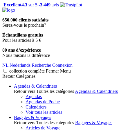
Excellent
4.3
sur 5 -
3.449
avis
650.000 clients satisfaits
Serez-vous le prochain?
Échantillons gratuits
Pour les articles à 5 €
80 ans d’expérience
Nous faisons la différence
NL
Nederlands
Recherche
Connexion
collection complète
Fermer
Menu
Retour
Catégories
Agendas & Calendriers
Retour vers Toutes les catégories
Agendas & Calendriers
Agendas
Agendas de Poche
Calendriers
Voir tous les articles
Bagages & Voyages
Retour vers Toutes les catégories
Bagages & Voyages
Articles de Voyage