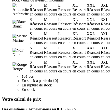
stock - date de livraison inconnue
S
M
L
XL
XXL
3XL
Réassort
Réassort
Réassort
Réassort
Réassort
Réass
Anthracite
en cours
en cours
en cours
en cours
en cours
en co
S
M
L
XL
XXL
3XL
Réassort
Réassort
Réassort
Réassort
Réassort
Réass
Blanc
en cours
en cours
en cours
en cours
en cours
en co
S
M
L
XL
XXL
3XL
Réassort
Réassort
Réassort
Réassort
Réassort
Réass
Marine
en cours
en cours
en cours
en cours
en cours
en co
S
M
L
XL
XXL
3XL
Réassort
Réassort
Réassort
Réassort
Réassort
Réass
Noir
en cours
en cours
en cours
en cours
en cours
en co
S
M
L
XL
XXL
3XL
Réassort
Réassort
Réassort
Réassort
Réassort
Réass
Rouge
en cours
en cours
en cours
en cours
en cours
en co
{0} pcs
En stock à partir du {0}
En rupture de stock
En stock
Votre calcul de prix
Des questions ? Appelez-nous au 011 559 009