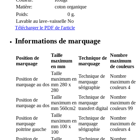
Matière:
coton organique
Poids:
0 g.
Lavable au lave–vaisselle
No
Télécharger le PDF de l'article
Informations de marquage
Taille
Nombre
Position de
Technique de
maximum
maximum
marquage
marquage
en mm
de couleurs
Taille
Technique de
Nombre
Position de
maximum en
marquage
maximum de
marquage
au dos
mm
280 x
sérigraphie
couleurs
4
280
Taille
Technique de
Nombre
Position de
maximum en
marquage
maximum de
marquage
au dos
mm
560cm2
transfert digital
couleurs
99
Taille
Position de
Technique de
Nombre
maximum en
marquage
marquage
maximum de
mm
100 x
poitrine gauche
sérigraphie
couleurs
4
100
Position de
Taille
Technique de
Nombre