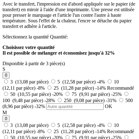
Avec le transfert, l'impression est d'abord appliquée sur le papier (de
transfert) en miroir à l'aide d'une imprimante. Une presse est utilisée
pour presser le marquage et l'article l'un contre l'autre à haute
température. Sous l'effet de la chaleur, l'encre se détache du papier
transfert et adhère à l'article.
Sélectionnez la quantité
Quantité:
Choisissez votre quantité
Il est possible de mélanger et
économisez jusqu'à 32%
Disponible à partir de 3 pièce(s)
S
0
3 (13,08 par pièce)
5 (12,58 par pièce)
-4%
10
(12,11 par pièce)
-8%
25 (11,28 par pièce)
-14%
Recommandé
50 (10,55 par pièce)
-20%
75 (9,91 par pièce)
-25%
100 (9,48 par pièce)
-28%
250 (9,08 par pièce)
-31%
500
(8,96 par pièce)
-32%
OK
M
0
3 (13,08 par pièce)
5 (12,58 par pièce)
-4%
10
(12,11 par pièce)
-8%
25 (11,28 par pièce)
-14%
Recommandé
50 (10,55 par pièce)
-20%
75 (9,91 par pièce)
-25%