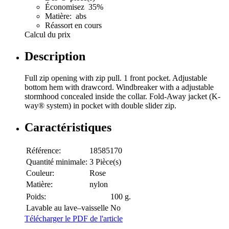
Économisez 35%
Matière: abs
Réassort en cours
Calcul du prix
Description
Full zip opening with zip pull. 1 front pocket. Adjustable
bottom hem with drawcord. Windbreaker with a adjustable
stormhood concealed inside the collar. Fold-Away jacket (K-
way® system) in pocket with double slider zip.
Caractéristiques
Référence:
18585170
Quantité minimale:
3 Pièce(s)
Couleur:
Rose
Matière:
nylon
Poids:
100 g.
Lavable au lave–vaisselle
No
Télécharger le PDF de l'article