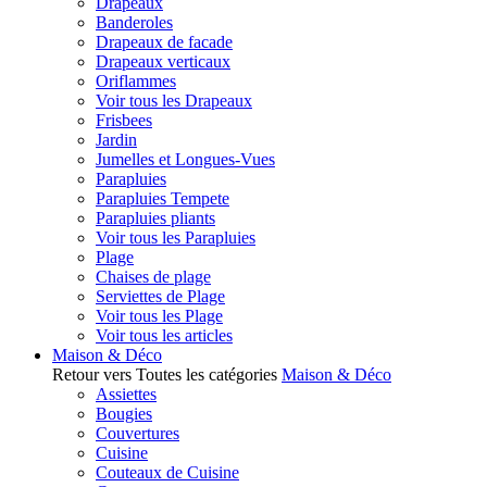
Drapeaux
Banderoles
Drapeaux de facade
Drapeaux verticaux
Oriflammes
Voir tous les Drapeaux
Frisbees
Jardin
Jumelles et Longues-Vues
Parapluies
Parapluies Tempete
Parapluies pliants
Voir tous les Parapluies
Plage
Chaises de plage
Serviettes de Plage
Voir tous les Plage
Voir tous les articles
Maison & Déco
Retour vers Toutes les catégories
Maison & Déco
Assiettes
Bougies
Couvertures
Cuisine
Couteaux de Cuisine