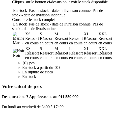
Cliquez sur le bouton ci-dessus pour voir le stock disponible.
En stock
Pas de stock - date de livraison connue
Pas de
stock - date de livraison inconnue
Consultez le stock complet
En stock
Pas de stock - date de livraison connue
Pas de
stock - date de livraison inconnue
XS
S
M
L
XL
XXL
Réassort
Réassort
Réassort
Réassort
Réassort
Réassort
Marine
en cours
en cours
en cours
en cours
en cours
en cours
XS
S
M
L
XL
XXL
Réassort
Réassort
Réassort
Réassort
Réassort
Réassort
Noir
en cours
en cours
en cours
en cours
en cours
en cours
{0} pcs
En stock à partir du {0}
En rupture de stock
En stock
Votre calcul de prix
Des questions ? Appelez-nous au 011 559 009
Du lundi au vendredi de 8h00 à 17h00.