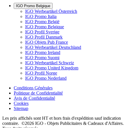
IGO Promo Belgique
IGO Werbeartikel Österreich
IGO Promo Italia
IGO Promo België
IGO Promo Belgique
IGO Profil Sverige
IGO Profil Danmark
IGO Objets Pub France
IGO Werbeartikel Deutschland
IGO Promo Ireland
IGO Promo Suomi
IGO Werbeartikel Schweiz
IGO Promo United Kingdom
IGO Profil Norge
IGO Promo Nederland
Conditions Générales
Politique de Confidentialité
Avis de Confidentialité
Cookies
Sitemap
Les prix affichés sont HT et hors frais d'expédition sauf indication
contraire. ©2026 IGO - Objets Publicitaires & Cadeaux d'Affaires.