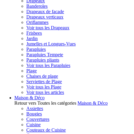
Drapeaux
Banderoles
Drapeaux de facade
Drapeaux verticaux
Oriflammes
Voir tous les Drapeaux
Frisbees
Jardin
Jumelles et Longues-Vues
Parapluies
Parapluies Tempete
Parapluies pliants
Voir tous les Parapluies
Plage
Chaises de plage
Serviettes de Plage
Voir tous les Plage
Voir tous les articles
Maison & Déco
Retour vers Toutes les catégories
Maison & Déco
Assiettes
Bougies
Couvertures
Cuisine
Couteaux de Cuisine