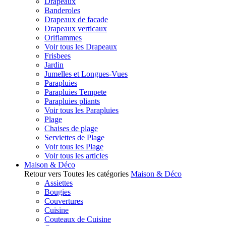
Drapeaux
Banderoles
Drapeaux de facade
Drapeaux verticaux
Oriflammes
Voir tous les Drapeaux
Frisbees
Jardin
Jumelles et Longues-Vues
Parapluies
Parapluies Tempete
Parapluies pliants
Voir tous les Parapluies
Plage
Chaises de plage
Serviettes de Plage
Voir tous les Plage
Voir tous les articles
Maison & Déco
Retour vers Toutes les catégories
Maison & Déco
Assiettes
Bougies
Couvertures
Cuisine
Couteaux de Cuisine