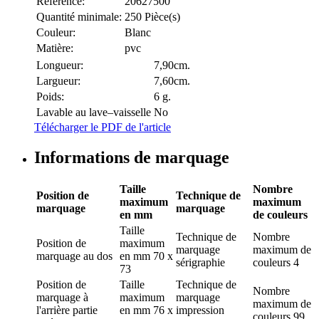
Référence:
20627500
Quantité minimale:
250 Pièce(s)
Couleur:
Blanc
Matière:
pvc
Longueur:
7,90cm.
Largueur:
7,60cm.
Poids:
6 g.
Lavable au lave–vaisselle
No
Télécharger le PDF de l'article
Informations de marquage
Taille
Nombre
Position de
Technique de
maximum
maximum
marquage
marquage
en mm
de couleurs
Taille
Technique de
Nombre
Position de
maximum
marquage
maximum de
marquage
au dos
en mm
70 x
sérigraphie
couleurs
4
73
Position de
Taille
Technique de
Nombre
marquage
à
maximum
marquage
maximum de
l'arrière partie
en mm
76 x
impression
couleurs
99