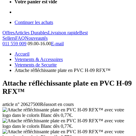
Votre panier est vide
Continuer les achats
Offres
Articles Durables
Livraison rapide
Best
Sellers
FAQ
Nouveautés
011 559 009
09.00-16.00
E-mail
Accueil
Vetements & Accessoires
Vetements de Securite
Attache réfléchissante plate en PVC H-09 RFX™
Attache réfléchissante plate en PVC H-09
RFX™
article n° 20627500
Réassort en cours