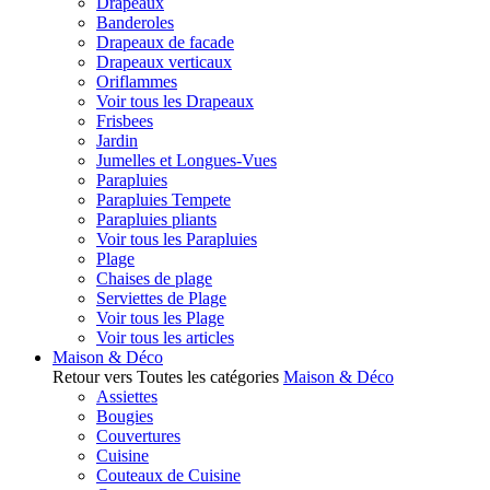
Drapeaux
Banderoles
Drapeaux de facade
Drapeaux verticaux
Oriflammes
Voir tous les Drapeaux
Frisbees
Jardin
Jumelles et Longues-Vues
Parapluies
Parapluies Tempete
Parapluies pliants
Voir tous les Parapluies
Plage
Chaises de plage
Serviettes de Plage
Voir tous les Plage
Voir tous les articles
Maison & Déco
Retour vers Toutes les catégories
Maison & Déco
Assiettes
Bougies
Couvertures
Cuisine
Couteaux de Cuisine