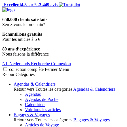
Excellent
4.3
sur 5 -
3.449
avis
650.000 clients satisfaits
Serez-vous le prochain?
Échantillons gratuits
Pour les articles à 5 €
80 ans d’expérience
Nous faisons la différence
NL
Nederlands
Recherche
Connexion
collection complète
Fermer
Menu
Retour
Catégories
Agendas & Calendriers
Retour vers Toutes les catégories
Agendas & Calendriers
Agendas
Agendas de Poche
Calendriers
Voir tous les articles
Bagages & Voyages
Retour vers Toutes les catégories
Bagages & Voyages
Articles de Voyage