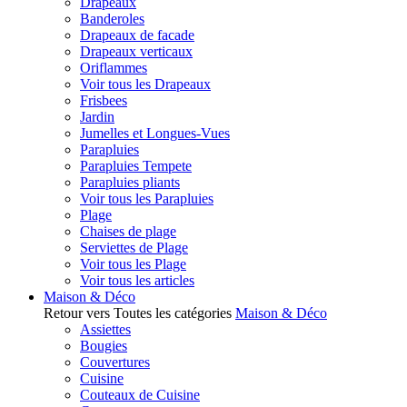
Drapeaux
Banderoles
Drapeaux de facade
Drapeaux verticaux
Oriflammes
Voir tous les Drapeaux
Frisbees
Jardin
Jumelles et Longues-Vues
Parapluies
Parapluies Tempete
Parapluies pliants
Voir tous les Parapluies
Plage
Chaises de plage
Serviettes de Plage
Voir tous les Plage
Voir tous les articles
Maison & Déco
Retour vers Toutes les catégories
Maison & Déco
Assiettes
Bougies
Couvertures
Cuisine
Couteaux de Cuisine