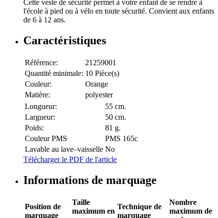
Cette veste de sécurité permet à votre enfant de se rendre à
l'école à pied ou à vélo en toute sécurité. Convient aux enfants
de 6 à 12 ans.
Caractéristiques
Référence:
21259001
Quantité minimale:
10 Pièce(s)
Couleur:
Orange
Matière:
polyester
Longueur:
55 cm.
Largueur:
50 cm.
Poids:
81 g.
Couleur PMS
PMS 165c
Lavable au lave–vaisselle
No
Télécharger le PDF de l'article
Informations de marquage
Taille
Nombre
Position de
Technique de
maximum en
maximum de
marquage
marquage