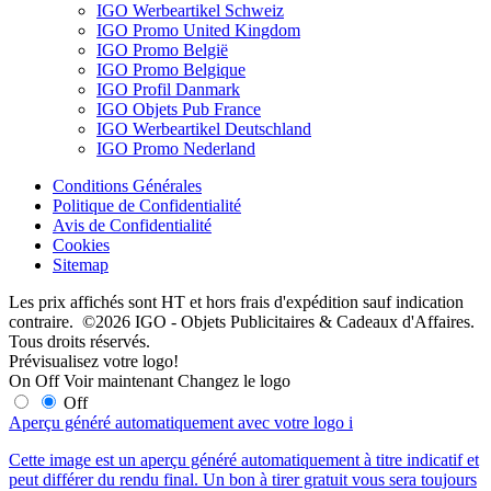
IGO Werbeartikel Schweiz
IGO Promo United Kingdom
IGO Promo België
IGO Promo Belgique
IGO Profil Danmark
IGO Objets Pub France
IGO Werbeartikel Deutschland
IGO Promo Nederland
Conditions Générales
Politique de Confidentialité
Avis de Confidentialité
Cookies
Sitemap
Les prix affichés sont HT et hors frais d'expédition sauf indication
contraire. ©2026 IGO - Objets Publicitaires & Cadeaux d'Affaires.
Tous droits réservés.
Prévisualisez votre logo!
On
Off
Voir maintenant
Changez le logo
Off
Aperçu généré automatiquement avec votre logo
i
Cette image est un aperçu généré automatiquement à titre indicatif et
peut différer du rendu final. Un bon à tirer gratuit vous sera toujours