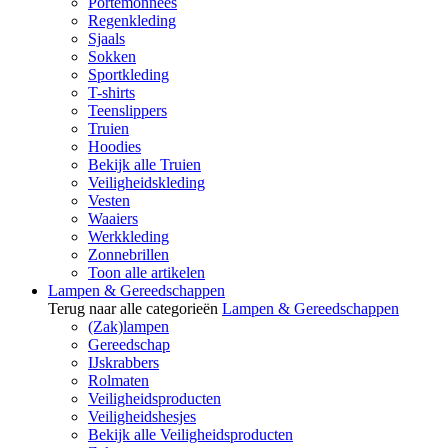
Portemonnees
Regenkleding
Sjaals
Sokken
Sportkleding
T-shirts
Teenslippers
Truien
Hoodies
Bekijk alle Truien
Veiligheidskleding
Vesten
Waaiers
Werkkleding
Zonnebrillen
Toon alle artikelen
Lampen & Gereedschappen
Terug naar alle categorieën
Lampen & Gereedschappen
(Zak)lampen
Gereedschap
IJskrabbers
Rolmaten
Veiligheidsproducten
Veiligheidshesjes
Bekijk alle Veiligheidsproducten