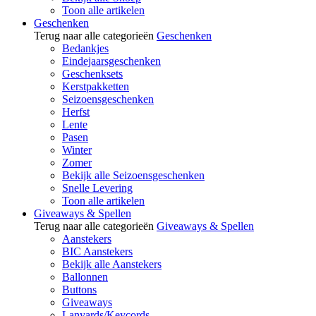
Toon alle artikelen
Geschenken
Terug naar alle categorieën
Geschenken
Bedankjes
Eindejaarsgeschenken
Geschenksets
Kerstpakketten
Seizoensgeschenken
Herfst
Lente
Pasen
Winter
Zomer
Bekijk alle Seizoensgeschenken
Snelle Levering
Toon alle artikelen
Giveaways & Spellen
Terug naar alle categorieën
Giveaways & Spellen
Aanstekers
BIC Aanstekers
Bekijk alle Aanstekers
Ballonnen
Buttons
Giveaways
Lanyards/Keycords