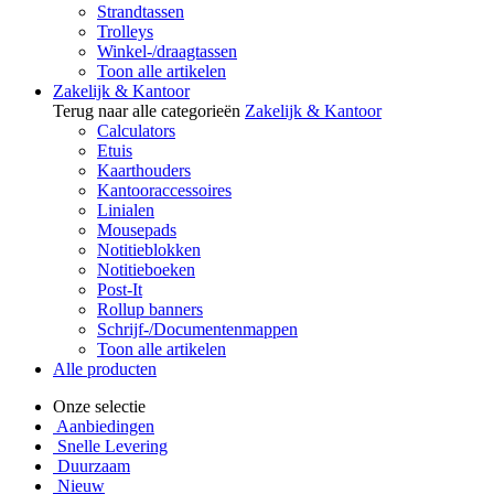
Strandtassen
Trolleys
Winkel-/draagtassen
Toon alle artikelen
Zakelijk & Kantoor
Terug naar alle categorieën
Zakelijk & Kantoor
Calculators
Etuis
Kaarthouders
Kantooraccessoires
Linialen
Mousepads
Notitieblokken
Notitieboeken
Post-It
Rollup banners
Schrijf-/Documentenmappen
Toon alle artikelen
Alle producten
Onze selectie
Aanbiedingen
Snelle Levering
Duurzaam
Nieuw