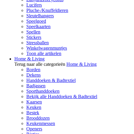
Lucifers
Pluche-/Knuffeldieren
Sleutelhangers
Speelgoed
Speelkaarten
Spellen
Stickers
Stressballen
Winkelwagenmuntjes
Toon alle artikelen
Home & Living
Terug naar alle categorieën
Home & Living
Borden
Dekens
Handdoeken & Badtextiel
Badjassen
Sporthanddoeken
Bekijk alle Handdoeken & Badtextiel
Kaarsen
Keuken
Bestek
Brooddozen
Keukenmessen
Openers