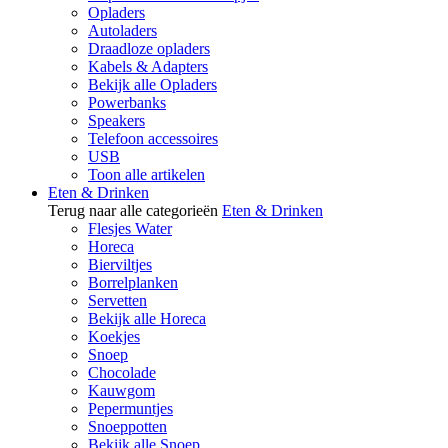
Opladers
Autoladers
Draadloze opladers
Kabels & Adapters
Bekijk alle Opladers
Powerbanks
Speakers
Telefoon accessoires
USB
Toon alle artikelen
Eten & Drinken
Terug naar alle categorieën
Eten & Drinken
Flesjes Water
Horeca
Bierviltjes
Borrelplanken
Servetten
Bekijk alle Horeca
Koekjes
Snoep
Chocolade
Kauwgom
Pepermuntjes
Snoeppotten
Bekijk alle Snoep