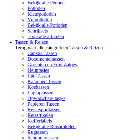
Bekijk alle Pennen
Potloden
Kleurpotloden
Vulpotloden
Bekijk alle Potloden
Schrijfsets
Toon alle artikelen
Tassen & Reizen
Terug naar alle categorieën
Tassen & Reizen
Canvas Tassen
Documententassen
Groenten en Fruit Zakjes
Heuptasjes
Jute Tassen
Katoenen Tassen
Koeltassen
Laptoptassen
Opvouwbare tasjes
Papieren Tassen
Reis-/sporttassen
Reisartikelen
Kofferlabels
Bekijk alle Reisartikelen
Rugtassen
Schoudertassen