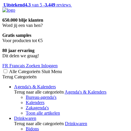
Uitstekend
4.3
van 5 -
3.449
reviews
650.000 blije klanten
Word jij een van hen?
Gratis samples
Voor producten tot €5
80 jaar ervaring
Dit delen we graag!
FR
Français
Zoeken
Inloggen
Alle Categorieën
Sluit
Menu
Terug
Categorieën
Agenda's & Kalenders
Terug naar alle categorieën
Agenda's & Kalenders
Bureau-agenda's
Kalenders
Zakagenda's
Toon alle artikelen
Drinkwaren
Terug naar alle categorieën
Drinkwaren
Bidons