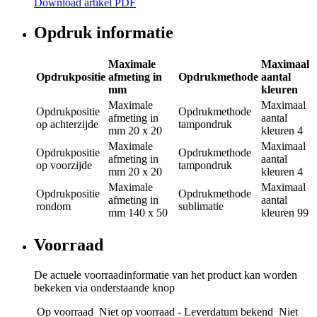
Download artikel PDF
Opdruk informatie
Maximale
Maximaal
Opdrukpositie
afmeting in
Opdrukmethode
aantal
mm
kleuren
Maximale
Maximaal
Opdrukpositie
Opdrukmethode
afmeting in
aantal
op achterzijde
tampondruk
mm
20 x 20
kleuren
4
Maximale
Maximaal
Opdrukpositie
Opdrukmethode
afmeting in
aantal
op voorzijde
tampondruk
mm
20 x 20
kleuren
4
Maximale
Maximaal
Opdrukpositie
Opdrukmethode
afmeting in
aantal
rondom
sublimatie
mm
140 x 50
kleuren
99
Voorraad
De actuele voorraadinformatie van het product kan worden
bekeken via onderstaande knop
Op voorraad
Niet op voorraad - Leverdatum bekend
Niet