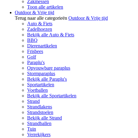
Zakmessen
Toon alle artikelen
Outdoor & Vrije tijd
Terug naar alle categorieën
Outdoor & Vrije tijd
Auto & Fiets
Zadelhoezen
Bekijk alle Auto & Fiets
BBQ
Dierenartikelen
Frisbees
Golf
Paraplu's
Opvouwbare paraplus
Stormparaplus
Bekijk alle Paraplu's
Sportartikelen
Voetballen
Bekijk alle Sportartikelen
Strand
Strandlakens
Strandstoelen
Bekijk alle Strand
Strandballen
Tuin
Verrekijkers