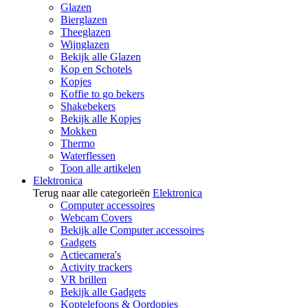
Glazen
Bierglazen
Theeglazen
Wijnglazen
Bekijk alle Glazen
Kop en Schotels
Kopjes
Koffie to go bekers
Shakebekers
Bekijk alle Kopjes
Mokken
Thermo
Waterflessen
Toon alle artikelen
Elektronica
Terug naar alle categorieën
Elektronica
Computer accessoires
Webcam Covers
Bekijk alle Computer accessoires
Gadgets
Actiecamera's
Activity trackers
VR brillen
Bekijk alle Gadgets
Koptelefoons & Oordopjes