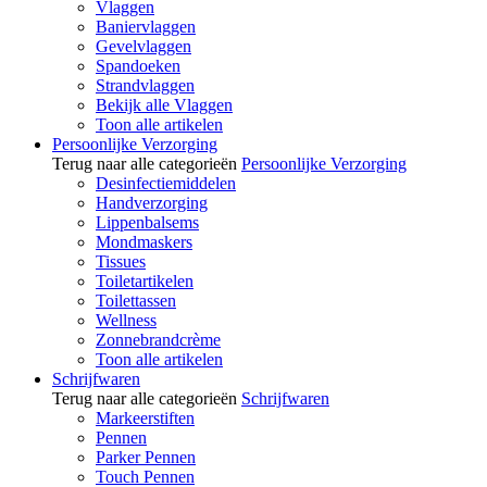
Vlaggen
Baniervlaggen
Gevelvlaggen
Spandoeken
Strandvlaggen
Bekijk alle Vlaggen
Toon alle artikelen
Persoonlijke Verzorging
Terug naar alle categorieën
Persoonlijke Verzorging
Desinfectiemiddelen
Handverzorging
Lippenbalsems
Mondmaskers
Tissues
Toiletartikelen
Toilettassen
Wellness
Zonnebrandcrème
Toon alle artikelen
Schrijfwaren
Terug naar alle categorieën
Schrijfwaren
Markeerstiften
Pennen
Parker Pennen
Touch Pennen