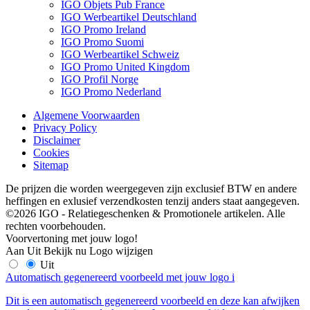
IGO Objets Pub France
IGO Werbeartikel Deutschland
IGO Promo Ireland
IGO Promo Suomi
IGO Werbeartikel Schweiz
IGO Promo United Kingdom
IGO Profil Norge
IGO Promo Nederland
Algemene Voorwaarden
Privacy Policy
Disclaimer
Cookies
Sitemap
De prijzen die worden weergegeven zijn exclusief BTW en andere
heffingen en exlusief verzendkosten tenzij anders staat aangegeven.
©2026 IGO - Relatiegeschenken & Promotionele artikelen. Alle
rechten voorbehouden.
Voorvertoning met jouw logo!
Aan
Uit
Bekijk nu
Logo wijzigen
Uit
Automatisch gegenereerd voorbeeld met jouw logo
i
Dit is een automatisch gegenereerd voorbeeld en deze kan afwijken