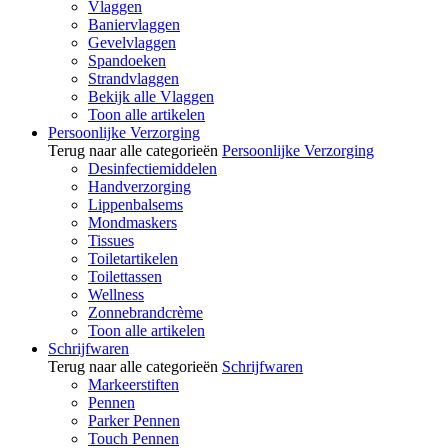
Vlaggen
Baniervlaggen
Gevelvlaggen
Spandoeken
Strandvlaggen
Bekijk alle Vlaggen
Toon alle artikelen
Persoonlijke Verzorging
Terug naar alle categorieën
Persoonlijke Verzorging
Desinfectiemiddelen
Handverzorging
Lippenbalsems
Mondmaskers
Tissues
Toiletartikelen
Toilettassen
Wellness
Zonnebrandcrème
Toon alle artikelen
Schrijfwaren
Terug naar alle categorieën
Schrijfwaren
Markeerstiften
Pennen
Parker Pennen
Touch Pennen