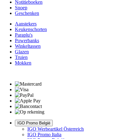
Notitieboeken
Snoep
Geschenken
Aanstekers
Keukenschorten
Paraplu's
Powerbanks
Winkeltassen
Glazen
Truien
Mokken
IGO Promo België
IGO Werbeartikel Österreich
IGO Promo Italia