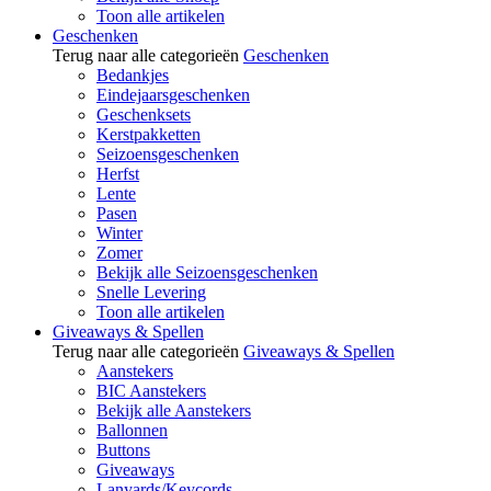
Toon alle artikelen
Geschenken
Terug naar alle categorieën
Geschenken
Bedankjes
Eindejaarsgeschenken
Geschenksets
Kerstpakketten
Seizoensgeschenken
Herfst
Lente
Pasen
Winter
Zomer
Bekijk alle Seizoensgeschenken
Snelle Levering
Toon alle artikelen
Giveaways & Spellen
Terug naar alle categorieën
Giveaways & Spellen
Aanstekers
BIC Aanstekers
Bekijk alle Aanstekers
Ballonnen
Buttons
Giveaways
Lanyards/Keycords