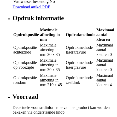
Vaatwasser bestendig
No
Download artikel PDF
Opdruk informatie
Maximale
Maximaal
Opdrukpositie
afmeting in
Opdrukmethode
aantal
mm
kleuren
Maximale
Maximaal
Opdrukpositie
Opdrukmethode
afmeting in
aantal
achterzijde
lasergravure
mm
30 x 35
kleuren
0
Maximale
Maximaal
Opdrukpositie
Opdrukmethode
afmeting in
aantal
op voorzijde
lasergravure
mm
30 x 35
kleuren
0
Maximale
Maximaal
Opdrukpositie
Opdrukmethode
afmeting in
aantal
rondom
zeefdruk
mm
210 x 45
kleuren
4
Voorraad
De actuele voorraadinformatie van het product kan worden
bekeken via onderstaande knop