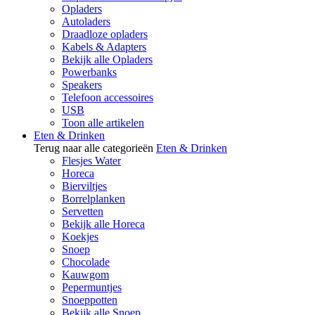
Opladers
Autoladers
Draadloze opladers
Kabels & Adapters
Bekijk alle Opladers
Powerbanks
Speakers
Telefoon accessoires
USB
Toon alle artikelen
Eten & Drinken
Terug naar alle categorieën
Eten & Drinken
Flesjes Water
Horeca
Bierviltjes
Borrelplanken
Servetten
Bekijk alle Horeca
Koekjes
Snoep
Chocolade
Kauwgom
Pepermuntjes
Snoeppotten
Bekijk alle Snoep