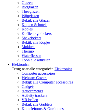
Glazen
Bierglazen
Theeglazen
Wijnglazen
Bekijk alle Glazen
Kop en Schotels
Kopjes
Koffie to go bekers
Shakebekers
Bekijk alle Kopjes
Mokken
Thermo
Waterflessen
Toon alle artikelen
Elektronica
Terug naar alle categorieën
Elektronica
Computer accessoires
Webcam Covers
Bekijk alle Computer accessoires
Gadgets
Actiecamera's
Activity trackers
VR brillen
Bekijk alle Gadgets
Koptelefoons & Oordopjes