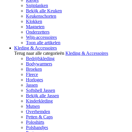
Rietjes
Snijplanken
Bekijk alle Keuken
Keukenschorten
Klokken
Magneten
Onderzetters
Wijn-accessoires
Toon alle artikelen
Kleding & Accessoires
Terug naar alle categorieën
Kleding & Accessoires
Bedrijfskleding
Bodywarmers
Broeken
Fleece
Horloges
Jassen
Softshell Jassen
Bekijk alle Jassen
Kinderkleding
Mutsen
Overhemden
Petten & Caps
Poloshirts
Polsbandjes