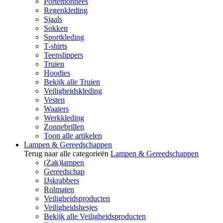
Portemonnees
Regenkleding
Sjaals
Sokken
Sportkleding
T-shirts
Teenslippers
Truien
Hoodies
Bekijk alle Truien
Veiligheidskleding
Vesten
Waaiers
Werkkleding
Zonnebrillen
Toon alle artikelen
Lampen & Gereedschappen
Terug naar alle categorieën
Lampen & Gereedschappen
(Zak)lampen
Gereedschap
IJskrabbers
Rolmaten
Veiligheidsproducten
Veiligheidshesjes
Bekijk alle Veiligheidsproducten