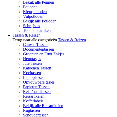
Bekijk alle Pennen
Potloden
Kleurpotloden
Vulpotloden
Bekijk alle Potloden
Schrijfsets
Toon alle artikelen
Tassen & Reizen
Terug naar alle categorieën
Tassen & Reizen
Canvas Tassen
Documententassen
Groenten en Fruit Zakjes
Heuptasjes
Jute Tassen
Katoenen Tassen
Koeltassen
Laptoptassen
Opvouwbare tasjes
Papieren Tassen
Reis-/sporttassen
Reisartikelen
Kofferlabels
Bekijk alle Reisartikelen
Rugtassen
Schoudertassen