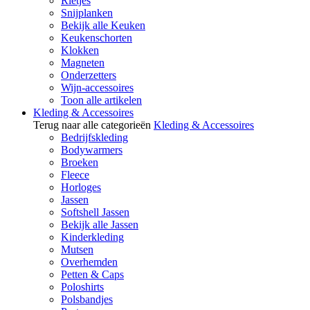
Rietjes
Snijplanken
Bekijk alle Keuken
Keukenschorten
Klokken
Magneten
Onderzetters
Wijn-accessoires
Toon alle artikelen
Kleding & Accessoires
Terug naar alle categorieën
Kleding & Accessoires
Bedrijfskleding
Bodywarmers
Broeken
Fleece
Horloges
Jassen
Softshell Jassen
Bekijk alle Jassen
Kinderkleding
Mutsen
Overhemden
Petten & Caps
Poloshirts
Polsbandjes