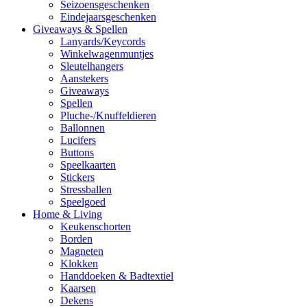
Seizoensgeschenken
Eindejaarsgeschenken
Giveaways & Spellen
Lanyards/Keycords
Winkelwagenmuntjes
Sleutelhangers
Aanstekers
Giveaways
Spellen
Pluche-/Knuffeldieren
Ballonnen
Lucifers
Buttons
Speelkaarten
Stickers
Stressballen
Speelgoed
Home & Living
Keukenschorten
Borden
Magneten
Klokken
Handdoeken & Badtextiel
Kaarsen
Dekens