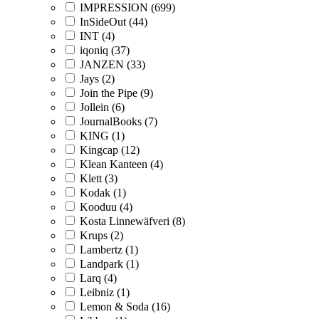
IMPRESSION (699)
InSideOut (44)
INT (4)
iqoniq (37)
JANZEN (33)
Jays (2)
Join the Pipe (9)
Jollein (6)
JournalBooks (7)
KING (1)
Kingcap (12)
Klean Kanteen (4)
Klett (3)
Kodak (1)
Kooduu (4)
Kosta Linnewäfveri (8)
Krups (2)
Lambertz (1)
Landpark (1)
Larq (4)
Leibniz (1)
Lemon & Soda (16)