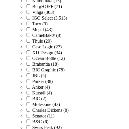
Kambukka (15)
BergHOFF (71)
Vinga (303)
IGO Select (3.513)
Tacx (9)
Mepal (43)
CamelBak® (8)
Thule (20)
Case Logic (27)
XD Design (34)
Ocean Bottle (12)
Brabantia (18)
BIC Graphic (78)
JBL (5)
Parker (38)
Anker (4)
Karst® (4)
BIC (2)
Moleskine (43)
Charles Dickens (8)
Senator (11)
B&C (6)
Swiss Peak (92)