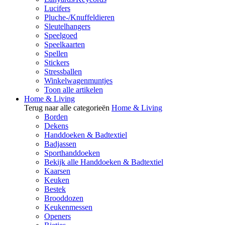
Lucifers
Pluche-/Knuffeldieren
Sleutelhangers
Speelgoed
Speelkaarten
Spellen
Stickers
Stressballen
Winkelwagenmuntjes
Toon alle artikelen
Home & Living
Terug naar alle categorieën
Home & Living
Borden
Dekens
Handdoeken & Badtextiel
Badjassen
Sporthanddoeken
Bekijk alle Handdoeken & Badtextiel
Kaarsen
Keuken
Bestek
Brooddozen
Keukenmessen
Openers