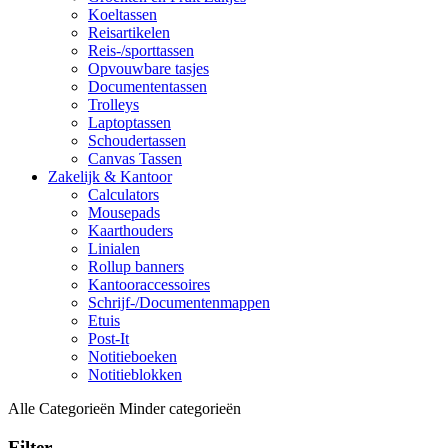
Koeltassen
Reisartikelen
Reis-/sporttassen
Opvouwbare tasjes
Documententassen
Trolleys
Laptoptassen
Schoudertassen
Canvas Tassen
Zakelijk & Kantoor
Calculators
Mousepads
Kaarthouders
Linialen
Rollup banners
Kantooraccessoires
Schrijf-/Documentenmappen
Etuis
Post-It
Notitieboeken
Notitieblokken
Alle Categorieën
Minder categorieën
Filter