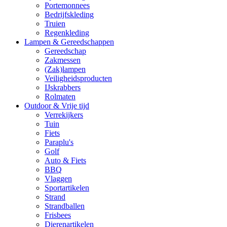
Portemonnees
Bedrijfskleding
Truien
Regenkleding
Lampen & Gereedschappen
Gereedschap
Zakmessen
(Zak)lampen
Veiligheidsproducten
IJskrabbers
Rolmaten
Outdoor & Vrije tijd
Verrekijkers
Tuin
Fiets
Paraplu's
Golf
Auto & Fiets
BBQ
Vlaggen
Sportartikelen
Strand
Strandballen
Frisbees
Dierenartikelen