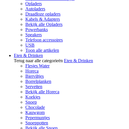
Opladers
Autoladers
Draadloze opladers
Kabels & Adapters
Bekijk alle Opladers
Powerbanks
Speakers
Telefoon accessoires
USB
Toon alle artikelen
Eten & Drinken
Terug naar alle categorieën
Eten & Drinken
Flesjes Water
Horeca
Bierviltjes
Borrelplanken
Servetten
Bekijk alle Horeca
Koekjes
Snoep
Chocolade
Kauwgom
Pepermuntjes
Snoeppotten
Bekijk alle Snoep