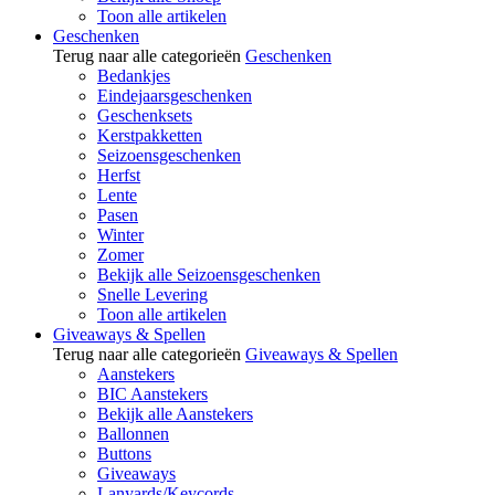
Toon alle artikelen
Geschenken
Terug naar alle categorieën
Geschenken
Bedankjes
Eindejaarsgeschenken
Geschenksets
Kerstpakketten
Seizoensgeschenken
Herfst
Lente
Pasen
Winter
Zomer
Bekijk alle Seizoensgeschenken
Snelle Levering
Toon alle artikelen
Giveaways & Spellen
Terug naar alle categorieën
Giveaways & Spellen
Aanstekers
BIC Aanstekers
Bekijk alle Aanstekers
Ballonnen
Buttons
Giveaways
Lanyards/Keycords