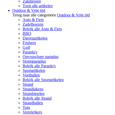
Zakmessen
Toon alle artikelen
Outdoor & Vrije tijd
Terug naar alle categorieën
Outdoor & Vrije tijd
Auto & Fiets
Zadelhoezen
Bekijk alle Auto & Fiets
BBQ
Dierenartikelen
Frisbees
Golf
Paraplu's
Opvouwbare paraplus
Stormparaplus
Bekijk alle Paraplu's
Sportartikelen
Voetballen
Bekijk alle Sportartikelen
Strand
Strandlakens
Strandstoelen
Bekijk alle Strand
Strandballen
Tuin
Verrekijkers