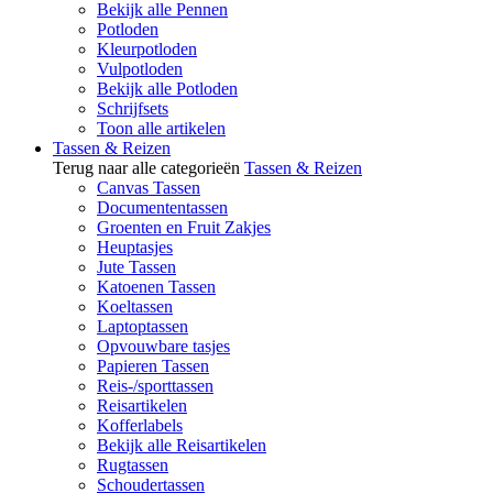
Bekijk alle Pennen
Potloden
Kleurpotloden
Vulpotloden
Bekijk alle Potloden
Schrijfsets
Toon alle artikelen
Tassen & Reizen
Terug naar alle categorieën
Tassen & Reizen
Canvas Tassen
Documententassen
Groenten en Fruit Zakjes
Heuptasjes
Jute Tassen
Katoenen Tassen
Koeltassen
Laptoptassen
Opvouwbare tasjes
Papieren Tassen
Reis-/sporttassen
Reisartikelen
Kofferlabels
Bekijk alle Reisartikelen
Rugtassen
Schoudertassen