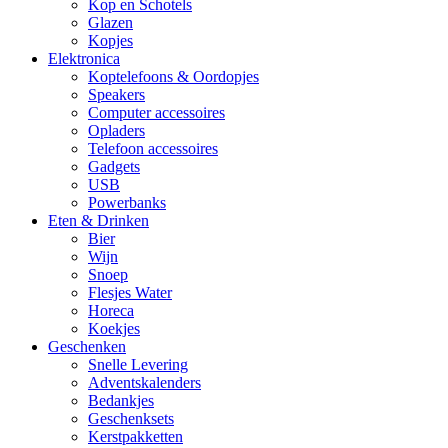
Kop en Schotels
Glazen
Kopjes
Elektronica
Koptelefoons & Oordopjes
Speakers
Computer accessoires
Opladers
Telefoon accessoires
Gadgets
USB
Powerbanks
Eten & Drinken
Bier
Wijn
Snoep
Flesjes Water
Horeca
Koekjes
Geschenken
Snelle Levering
Adventskalenders
Bedankjes
Geschenksets
Kerstpakketten