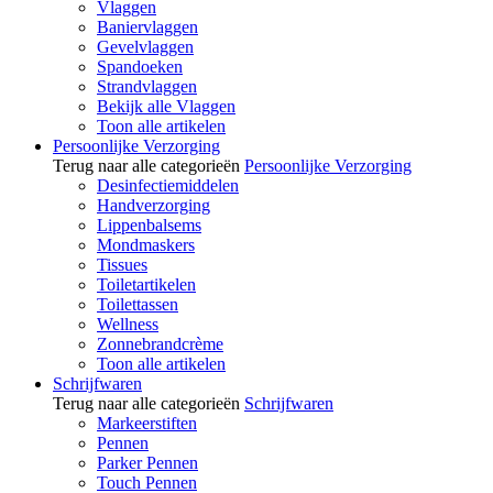
Vlaggen
Baniervlaggen
Gevelvlaggen
Spandoeken
Strandvlaggen
Bekijk alle Vlaggen
Toon alle artikelen
Persoonlijke Verzorging
Terug naar alle categorieën
Persoonlijke Verzorging
Desinfectiemiddelen
Handverzorging
Lippenbalsems
Mondmaskers
Tissues
Toiletartikelen
Toilettassen
Wellness
Zonnebrandcrème
Toon alle artikelen
Schrijfwaren
Terug naar alle categorieën
Schrijfwaren
Markeerstiften
Pennen
Parker Pennen
Touch Pennen