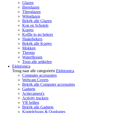
Glazen
Bierglazen
Theeglazen
Wijnglazen
Bekijk alle Glazen
Kop en Schotels
Kopjes
Koffie to go bekers
Shakebekers
Bekijk alle Kopjes
Mokken
Thermo
Waterflessen
Toon alle artikelen
Elektronica
Terug naar alle categorieën
Elektronica
Computer accessoires
Webcam Covers
Bekijk alle Computer accessoires
Gadgets
Actiecamera's
Activity trackers
VR brillen
Bekijk alle Gadgets
Koptelefoons & Oordopjes