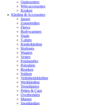
Onderzetters
Wijn-accessoires
Keuken
Kleding & Accessoires
Jassen
Zonnebrillen
Fleece
Bodywarmers
Sjaals
T-shirts
Kinderkleding
Horloges
Waaiers
Vesten
Polsbandjes
Poloshirts
Broeken
Sokken
Veiligheidskleding
Werkkleding
Teenslippers
Petten & Caps
Overhemden
Mutsen
Sportkleding