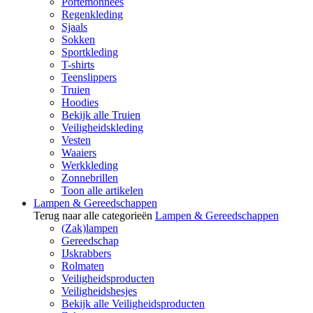
Portemonnees
Regenkleding
Sjaals
Sokken
Sportkleding
T-shirts
Teenslippers
Truien
Hoodies
Bekijk alle Truien
Veiligheidskleding
Vesten
Waaiers
Werkkleding
Zonnebrillen
Toon alle artikelen
Lampen & Gereedschappen
Terug naar alle categorieën
Lampen & Gereedschappen
(Zak)lampen
Gereedschap
IJskrabbers
Rolmaten
Veiligheidsproducten
Veiligheidshesjes
Bekijk alle Veiligheidsproducten