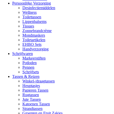
Persoonlijke Verzorging
Desinfectiemiddelen
Wellness
Toilettassen
Lippenbalsems
Tissues
Zonnebrandcrème
Mondmaskers
Toiletartikelen
EHBO Sets
Handverzorging
Schrijfwaren
Markeerstiften
Potloden
Pennen
Schrijfsets
Tassen & Reizen
Winkel-/draagtassen
Heuptasjes
Papieren Tassen
Rugtassen
Jute Tassen
Katoenen Tassen
Strandtassen
Groenten en Fruit Zakjes