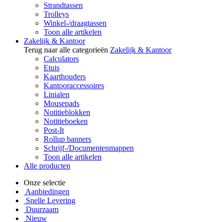
Strandtassen
Trolleys
Winkel-/draagtassen
Toon alle artikelen
Zakelijk & Kantoor
Terug naar alle categorieën
Zakelijk & Kantoor
Calculators
Etuis
Kaarthouders
Kantooraccessoires
Linialen
Mousepads
Notitieblokken
Notitieboeken
Post-It
Rollup banners
Schrijf-/Documentenmappen
Toon alle artikelen
Alle producten
Onze selectie
Aanbiedingen
Snelle Levering
Duurzaam
Nieuw