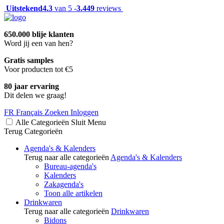
Uitstekend
4.3
van 5 -
3.449
reviews
650.000 blije klanten
Word jij een van hen?
Gratis samples
Voor producten tot €5
80 jaar ervaring
Dit delen we graag!
FR
Français
Zoeken
Inloggen
Alle Categorieën
Sluit
Menu
Terug
Categorieën
Agenda's & Kalenders
Terug naar alle categorieën
Agenda's & Kalenders
Bureau-agenda's
Kalenders
Zakagenda's
Toon alle artikelen
Drinkwaren
Terug naar alle categorieën
Drinkwaren
Bidons