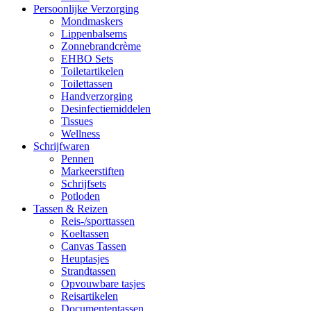
Persoonlijke Verzorging
Mondmaskers
Lippenbalsems
Zonnebrandcrème
EHBO Sets
Toiletartikelen
Toilettassen
Handverzorging
Desinfectiemiddelen
Tissues
Wellness
Schrijfwaren
Pennen
Markeerstiften
Schrijfsets
Potloden
Tassen & Reizen
Reis-/sporttassen
Koeltassen
Canvas Tassen
Heuptasjes
Strandtassen
Opvouwbare tasjes
Reisartikelen
Documententassen