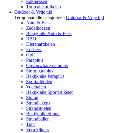
Zakmessen
Toon alle artikelen
Outdoor & Vrije tijd
Terug naar alle categorieën
Outdoor & Vrije tijd
Auto & Fiets
Zadelhoezen
Bekijk alle Auto & Fiets
BBQ
Dierenartikelen
Frisbees
Golf
Paraplu's
Opvouwbare paraplus
Stormparaplus
Bekijk alle Paraplu's
Sportartikelen
Voetballen
Bekijk alle Sportartikelen
Strand
Strandlakens
Strandstoelen
Bekijk alle Strand
Strandballen
Tuin
Verrekijkers