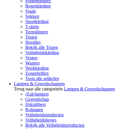
Portemonnees
Regenkleding
Sjaals
Sokken
Sportkleding
T-shirts
Teenslippers
Truien
Hoodies
Bekijk alle Truien
Veiligheidskleding
Vesten
Waaiers
Werkkleding
Zonnebrillen
Toon alle artikelen
Lampen & Gereedschappen
Terug naar alle categorieën
Lampen & Gereedschappen
(Zak)lampen
Gereedschap
IJskrabbers
Rolmaten
Veiligheidsproducten
Veiligheidshesjes
Bekijk alle Veiligheidsproducten