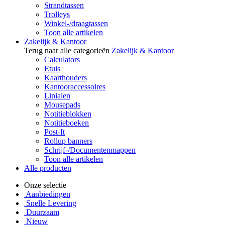
Strandtassen
Trolleys
Winkel-/draagtassen
Toon alle artikelen
Zakelijk & Kantoor
Terug naar alle categorieën
Zakelijk & Kantoor
Calculators
Etuis
Kaarthouders
Kantooraccessoires
Linialen
Mousepads
Notitieblokken
Notitieboeken
Post-It
Rollup banners
Schrijf-/Documentenmappen
Toon alle artikelen
Alle producten
Onze selectie
Aanbiedingen
Snelle Levering
Duurzaam
Nieuw