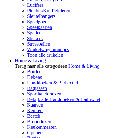
Lucifers
Pluche-/Knuffeldieren
Sleutelhangers
Speelgoed
Speelkaarten
Spellen
Stickers
Stressballen
Winkelwagenmuntjes
Toon alle artikelen
Home & Living
Terug naar alle categorieën
Home & Living
Borden
Dekens
Handdoeken & Badtextiel
Badjassen
Sporthanddoeken
Bekijk alle Handdoeken & Badtextiel
Kaarsen
Keuken
Bestek
Brooddozen
Keukenmessen
Openers