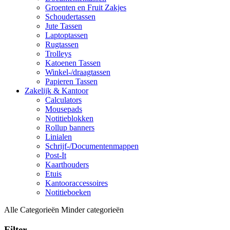
Groenten en Fruit Zakjes
Schoudertassen
Jute Tassen
Laptoptassen
Rugtassen
Trolleys
Katoenen Tassen
Winkel-/draagtassen
Papieren Tassen
Zakelijk & Kantoor
Calculators
Mousepads
Notitieblokken
Rollup banners
Linialen
Schrijf-/Documentenmappen
Post-It
Kaarthouders
Etuis
Kantooraccessoires
Notitieboeken
Alle Categorieën
Minder categorieën
Filter