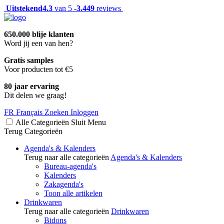
Uitstekend
4.3
van 5 -
3.449
reviews
650.000 blije klanten
Word jij een van hen?
Gratis samples
Voor producten tot €5
80 jaar ervaring
Dit delen we graag!
FR
Français
Zoeken
Inloggen
Alle Categorieën
Sluit
Menu
Terug
Categorieën
Agenda's & Kalenders
Terug naar alle categorieën
Agenda's & Kalenders
Bureau-agenda's
Kalenders
Zakagenda's
Toon alle artikelen
Drinkwaren
Terug naar alle categorieën
Drinkwaren
Bidons