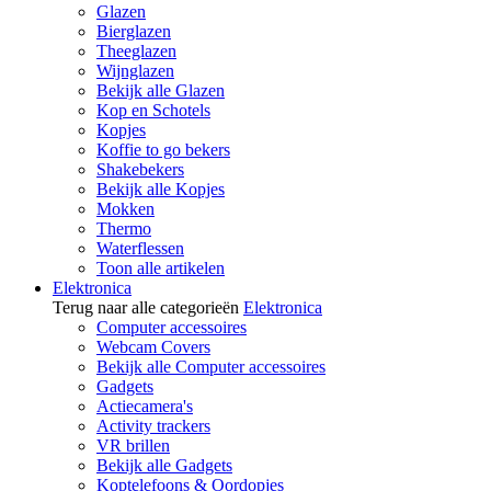
Glazen
Bierglazen
Theeglazen
Wijnglazen
Bekijk alle Glazen
Kop en Schotels
Kopjes
Koffie to go bekers
Shakebekers
Bekijk alle Kopjes
Mokken
Thermo
Waterflessen
Toon alle artikelen
Elektronica
Terug naar alle categorieën
Elektronica
Computer accessoires
Webcam Covers
Bekijk alle Computer accessoires
Gadgets
Actiecamera's
Activity trackers
VR brillen
Bekijk alle Gadgets
Koptelefoons & Oordopjes