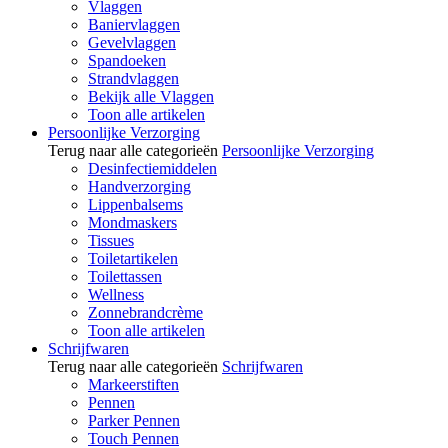
Vlaggen
Baniervlaggen
Gevelvlaggen
Spandoeken
Strandvlaggen
Bekijk alle Vlaggen
Toon alle artikelen
Persoonlijke Verzorging
Terug naar alle categorieën
Persoonlijke Verzorging
Desinfectiemiddelen
Handverzorging
Lippenbalsems
Mondmaskers
Tissues
Toiletartikelen
Toilettassen
Wellness
Zonnebrandcrème
Toon alle artikelen
Schrijfwaren
Terug naar alle categorieën
Schrijfwaren
Markeerstiften
Pennen
Parker Pennen
Touch Pennen