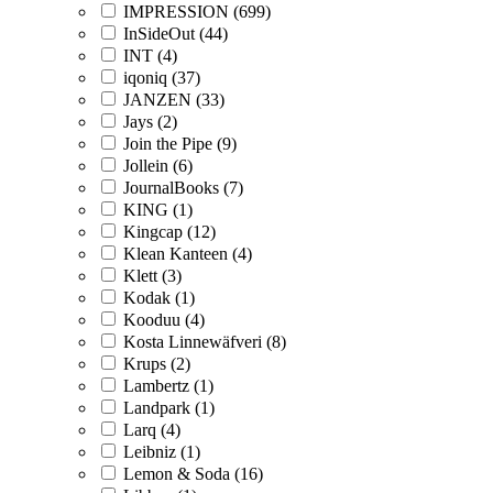
IMPRESSION (699)
InSideOut (44)
INT (4)
iqoniq (37)
JANZEN (33)
Jays (2)
Join the Pipe (9)
Jollein (6)
JournalBooks (7)
KING (1)
Kingcap (12)
Klean Kanteen (4)
Klett (3)
Kodak (1)
Kooduu (4)
Kosta Linnewäfveri (8)
Krups (2)
Lambertz (1)
Landpark (1)
Larq (4)
Leibniz (1)
Lemon & Soda (16)