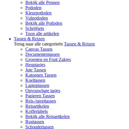
Bekijk alle Pennen
Potloden
Kleurpotloden
Vulpotloden
Bekijk alle Potloden
Schrijfsets
Toon alle artikelen
Tassen & Reizen
Terug naar alle categorieën
Tassen & Reizen
Canvas Tassen
Documententassen
Groenten en Fruit Zakjes
Heuptasjes
Jute Tassen
Katoenen Tassen
Koeltassen
Laptoptassen
Opvouwbare tasjes
Papieren Tassen
Reis-/sporttassen
Reisartikelen
Kofferlabels
Bekijk alle Reisartikelen
Rugtassen
Schoudertassen