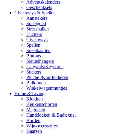
Adventskalenders
Geschenksets
Giveaways & Spellen
Aanstekers
Speelgoed
Stressballen
Lucifers
Giveaways
Spellen
Speelkaarten
Buttons
Sleutelhangers
Lanyards/Keycords
Stickers
Pluche-/Knuffeldieren
Ballonnen
Winkelwagenmuntjes
Home & Living
Klokken
Keukenschorten
Magneten
Handdoeken & Badtextiel
Borden
Wijn-accessoires
Kaarsen