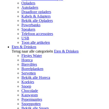
Opladers
Autoladers
Draadloze opladers
Kabels & Adapters
Bekijk alle Opladers
Powerbanks
Speakers
Telefoon accessoires
USB
Toon alle artikelen
Eten & Drinken
Terug naar alle categorieën
Eten & Drinken
Flesjes Water
Horeca
Bierviltjes
Borrelplanken
Servetten
Bekijk alle Horeca
Koekjes
Snoep
Chocolade
Kauwgom
Pepermuntjes
Snoeppotten
Bekijk alle Snoep