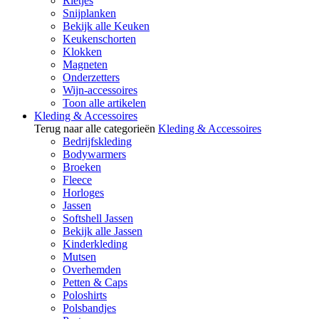
Rietjes
Snijplanken
Bekijk alle Keuken
Keukenschorten
Klokken
Magneten
Onderzetters
Wijn-accessoires
Toon alle artikelen
Kleding & Accessoires
Terug naar alle categorieën
Kleding & Accessoires
Bedrijfskleding
Bodywarmers
Broeken
Fleece
Horloges
Jassen
Softshell Jassen
Bekijk alle Jassen
Kinderkleding
Mutsen
Overhemden
Petten & Caps
Poloshirts
Polsbandjes