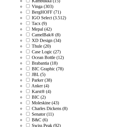
Kambukka (15)
Vinga (303)
BergHOFF (71)
IGO Select (3.512)
Tacx (9)
Mepal (42)
CamelBak® (8)
XD Design (34)
Thule (20)
Case Logic (27)
Ocean Bottle (12)
Brabantia (18)
BIC Graphic (78)
JBL (5)
Parker (38)
Anker (4)
Karst® (4)
BIC (2)
Moleskine (43)
Charles Dickens (8)
Senator (11)
B&C (6)
Swiss Peak (92)