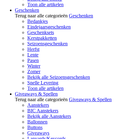
Toon alle artikelen
Geschenken
Terug naar alle categorieën
Geschenken
Bedankjes
Eindejaarsgeschenken
Geschenksets
Kerstpakketten
Seizoensgeschenken
Herfst
Lente
Pasen
Winter
Zomer
Bekijk alle Seizoensgeschenken
Snelle Levering
Toon alle artikelen
Giveaways & Spellen
Terug naar alle categorieën
Giveaways & Spellen
Aanstekers
BIC Aanstekers
Bekijk alle Aanstekers
Ballonnen
Buttons
Giveaways
Lanyards/Keycords