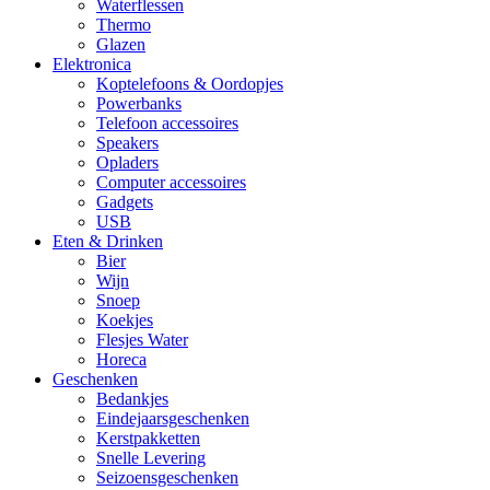
Waterflessen
Thermo
Glazen
Elektronica
Koptelefoons & Oordopjes
Powerbanks
Telefoon accessoires
Speakers
Opladers
Computer accessoires
Gadgets
USB
Eten & Drinken
Bier
Wijn
Snoep
Koekjes
Flesjes Water
Horeca
Geschenken
Bedankjes
Eindejaarsgeschenken
Kerstpakketten
Snelle Levering
Seizoensgeschenken