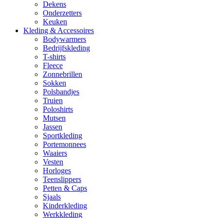
Dekens
Onderzetters
Keuken
Kleding & Accessoires
Bodywarmers
Bedrijfskleding
T-shirts
Fleece
Zonnebrillen
Sokken
Polsbandjes
Truien
Poloshirts
Mutsen
Jassen
Sportkleding
Portemonnees
Waaiers
Vesten
Horloges
Teenslippers
Petten & Caps
Sjaals
Kinderkleding
Werkkleding