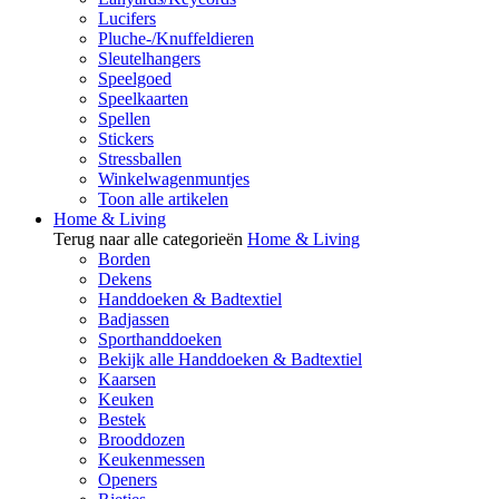
Lucifers
Pluche-/Knuffeldieren
Sleutelhangers
Speelgoed
Speelkaarten
Spellen
Stickers
Stressballen
Winkelwagenmuntjes
Toon alle artikelen
Home & Living
Terug naar alle categorieën
Home & Living
Borden
Dekens
Handdoeken & Badtextiel
Badjassen
Sporthanddoeken
Bekijk alle Handdoeken & Badtextiel
Kaarsen
Keuken
Bestek
Brooddozen
Keukenmessen
Openers