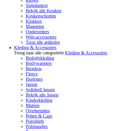
Rietjes
Snijplanken
Bekijk alle Keuken
Keukenschorten
Klokken
Magneten
Onderzetters
Wijn-accessoires
Toon alle artikelen
Kleding & Accessoires
Terug naar alle categorieën
Kleding & Accessoires
Bedrijfskleding
Bodywarmers
Broeken
Fleece
Horloges
Jassen
Softshell Jassen
Bekijk alle Jassen
Kinderkleding
Mutsen
Overhemden
Petten & Caps
Poloshirts
Polsbandjes