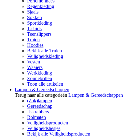
Portemonnees
Regenkleding
Sjaals
Sokken
Sportkleding
T-shirts
Teenslippers
Truien
Hoodies
Bekijk alle Truien
Veiligheidskleding
Vesten
Waaiers
Werkkleding
Zonnebrillen
Toon alle artikelen
Lampen & Gereedschappen
Terug naar alle categorieën
Lampen & Gereedschappen
(Zak)lampen
Gereedschap
IJskrabbers
Rolmaten
Veiligheidsproducten
Veiligheidshesjes
Bekijk alle Veiligheidsproducten