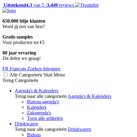
Uitstekend
4.3
van 5 -
3.449
reviews
650.000 blije klanten
Word jij een van hen?
Gratis samples
Voor producten tot €5
80 jaar ervaring
Dit delen we graag!
FR
Français
Zoeken
Inloggen
Alle Categorieën
Sluit
Menu
Terug
Categorieën
Agenda's & Kalenders
Terug naar alle categorieën
Agenda's & Kalenders
Bureau-agenda's
Kalenders
Zakagenda's
Toon alle artikelen
Drinkwaren
Terug naar alle categorieën
Drinkwaren
Bidons