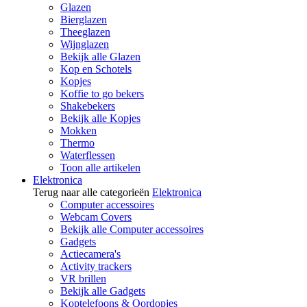
Glazen
Bierglazen
Theeglazen
Wijnglazen
Bekijk alle Glazen
Kop en Schotels
Kopjes
Koffie to go bekers
Shakebekers
Bekijk alle Kopjes
Mokken
Thermo
Waterflessen
Toon alle artikelen
Elektronica
Terug naar alle categorieën
Elektronica
Computer accessoires
Webcam Covers
Bekijk alle Computer accessoires
Gadgets
Actiecamera's
Activity trackers
VR brillen
Bekijk alle Gadgets
Koptelefoons & Oordopjes