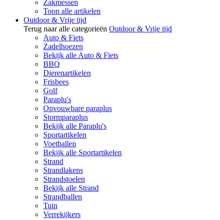
Zakmessen
Toon alle artikelen
Outdoor & Vrije tijd
Terug naar alle categorieën
Outdoor & Vrije tijd
Auto & Fiets
Zadelhoezen
Bekijk alle Auto & Fiets
BBQ
Dierenartikelen
Frisbees
Golf
Paraplu's
Opvouwbare paraplus
Stormparaplus
Bekijk alle Paraplu's
Sportartikelen
Voetballen
Bekijk alle Sportartikelen
Strand
Strandlakens
Strandstoelen
Bekijk alle Strand
Strandballen
Tuin
Verrekijkers