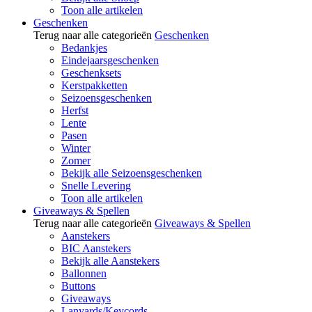
Toon alle artikelen
Geschenken
Terug naar alle categorieën
Geschenken
Bedankjes
Eindejaarsgeschenken
Geschenksets
Kerstpakketten
Seizoensgeschenken
Herfst
Lente
Pasen
Winter
Zomer
Bekijk alle Seizoensgeschenken
Snelle Levering
Toon alle artikelen
Giveaways & Spellen
Terug naar alle categorieën
Giveaways & Spellen
Aanstekers
BIC Aanstekers
Bekijk alle Aanstekers
Ballonnen
Buttons
Giveaways
Lanyards/Keycords