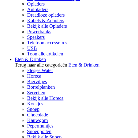
Opladers
Autoladers
Draadloze opladers
Kabels & Adapters
Bekijk alle Opladers
Powerbanks
Speakers
Telefoon accessoires
USB
Toon alle artikelen
Eten & Drinken
Terug naar alle categorieën
Eten & Drinken
Flesjes Water
Horeca
Bierviltjes
Borrelplanken
Servetten
Bekijk alle Horeca
Koekjes
Snoep
Chocolade
Kauwgom
Pepermuntjes
Snoeppotten
Bekijk alle Snoep