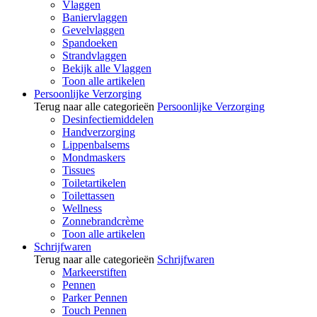
Vlaggen
Baniervlaggen
Gevelvlaggen
Spandoeken
Strandvlaggen
Bekijk alle Vlaggen
Toon alle artikelen
Persoonlijke Verzorging
Terug naar alle categorieën
Persoonlijke Verzorging
Desinfectiemiddelen
Handverzorging
Lippenbalsems
Mondmaskers
Tissues
Toiletartikelen
Toilettassen
Wellness
Zonnebrandcrème
Toon alle artikelen
Schrijfwaren
Terug naar alle categorieën
Schrijfwaren
Markeerstiften
Pennen
Parker Pennen
Touch Pennen