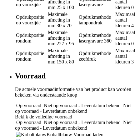
afmeting in
aantal
op voorzijde
lasergravure
mm
25 x 100
kleuren
0
Maximale
Maximaal
Opdrukpositie
Opdrukmethode
afmeting in
aantal
op voorzijde
tampondruk
mm
30 x 70
kleuren
4
Maximale
Maximaal
Opdrukpositie
Opdrukmethode
afmeting in
aantal
rondom
lasergravure 360
mm
227 x 95
kleuren
0
Maximale
Maximaal
Opdrukpositie
Opdrukmethode
afmeting in
aantal
rondom
zeefdruk
mm
150 x 80
kleuren
3
Voorraad
De actuele voorraadinformatie van het product kan worden
bekeken via onderstaande knop
Op voorraad
Niet op voorraad - Leverdatum bekend
Niet
op voorraad - Leverdatum onbekend
Bekijk de volledige voorraad
Op voorraad
Niet op voorraad - Leverdatum bekend
Niet
op voorraad - Leverdatum onbekend
Kobaltblauw
Voorraad laden