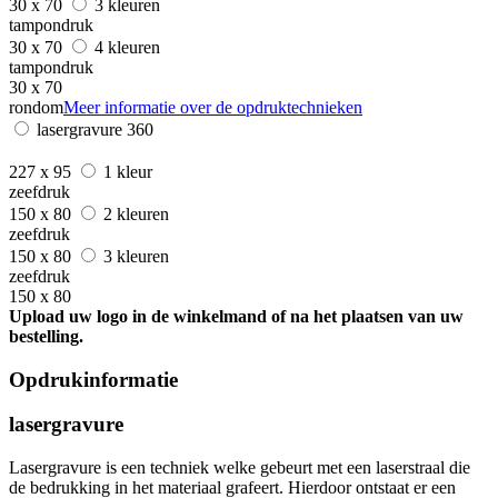
30 x 70
3 kleuren
tampondruk
30 x 70
4 kleuren
tampondruk
30 x 70
rondom
Meer informatie over de opdruktechnieken
lasergravure 360
227 x 95
1 kleur
zeefdruk
150 x 80
2 kleuren
zeefdruk
150 x 80
3 kleuren
zeefdruk
150 x 80
Upload uw logo in de winkelmand of na het plaatsen van uw
bestelling.
Opdrukinformatie
lasergravure
Lasergravure is een techniek welke gebeurt met een laserstraal die
de bedrukking in het materiaal grafeert. Hierdoor ontstaat er een