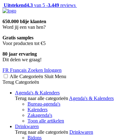
Uitstekend
4.3
van 5 -
3.449
reviews
650.000 blije klanten
Word jij een van hen?
Gratis samples
Voor producten tot €5
80 jaar ervaring
Dit delen we graag!
FR
Français
Zoeken
Inloggen
Alle Categorieën
Sluit
Menu
Terug
Categorieën
Agenda's & Kalenders
Terug naar alle categorieën
Agenda's & Kalenders
Bureau-agenda's
Kalenders
Zakagenda's
Toon alle artikelen
Drinkwaren
Terug naar alle categorieën
Drinkwaren
Bidons