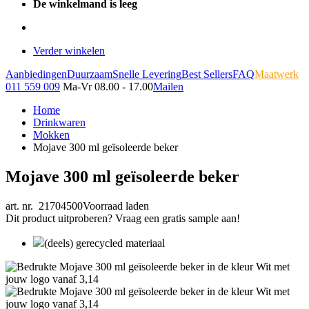
De winkelmand is leeg
Verder winkelen
Aanbiedingen
Duurzaam
Snelle Levering
Best Sellers
FAQ
Maatwerk
011 559 009
Ma-Vr 08.00 - 17.00
Mailen
Home
Drinkwaren
Mokken
Mojave 300 ml geïsoleerde beker
Mojave 300 ml geïsoleerde beker
art. nr. 21704500
Voorraad laden
Dit product uitproberen? Vraag een gratis sample aan!
(deels) gerecycled materiaal