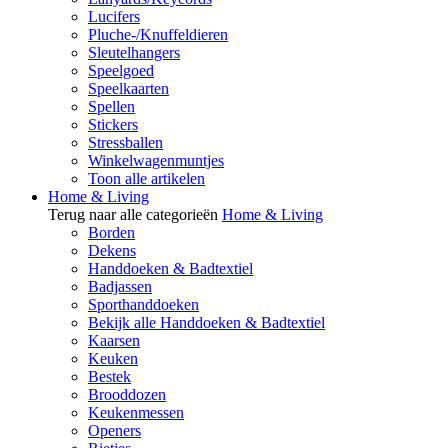
Lucifers
Pluche-/Knuffeldieren
Sleutelhangers
Speelgoed
Speelkaarten
Spellen
Stickers
Stressballen
Winkelwagenmuntjes
Toon alle artikelen
Home & Living
Terug naar alle categorieën
Home & Living
Borden
Dekens
Handdoeken & Badtextiel
Badjassen
Sporthanddoeken
Bekijk alle Handdoeken & Badtextiel
Kaarsen
Keuken
Bestek
Brooddozen
Keukenmessen
Openers