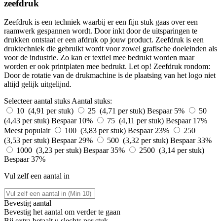
zeefdruk
Zeefdruk is een techniek waarbij er een fijn stuk gaas over een
raamwerk gespannen wordt. Door inkt door de uitsparingen te
drukken ontstaat er een afdruk op jouw product. Zeefdruk is een
druktechniek die gebruikt wordt voor zowel grafische doeleinden als
voor de industrie. Zo kan er textiel mee bedrukt worden maar
worden er ook printplaten mee bedrukt. Let op! Zeefdruk rondom:
Door de rotatie van de drukmachine is de plaatsing van het logo niet
altijd gelijk uitgelijnd.
Selecteer aantal stuks
Aantal stuks:
10 (4,91 per stuk)
25 (4,71 per stuk)
Bespaar 5%
50
(4,43 per stuk)
Bespaar 10%
75 (4,11 per stuk)
Bespaar 17%
Meest populair
100 (3,83 per stuk)
Bespaar 23%
250
(3,53 per stuk)
Bespaar 29%
500 (3,32 per stuk)
Bespaar 33%
1000 (3,23 per stuk)
Bespaar 35%
2500 (3,14 per stuk)
Bespaar 37%
Vul zelf een aantal in
Bevestig aantal
Bevestig het aantal om verder te gaan
Bij
extra betaalt u slechts
per stuk