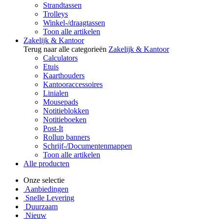
Strandtassen
Trolleys
Winkel-/draagtassen
Toon alle artikelen
Zakelijk & Kantoor
Terug naar alle categorieën
Zakelijk & Kantoor
Calculators
Etuis
Kaarthouders
Kantooraccessoires
Linialen
Mousepads
Notitieblokken
Notitieboeken
Post-It
Rollup banners
Schrijf-/Documentenmappen
Toon alle artikelen
Alle producten
Onze selectie
Aanbiedingen
Snelle Levering
Duurzaam
Nieuw