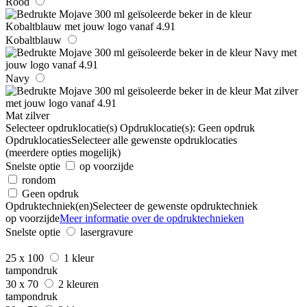
Rood
Kobaltblauw
Navy
Mat zilver
Selecteer opdruklocatie(s)
Opdruklocatie(s):
Geen opdruk
Opdruklocaties
Selecteer alle gewenste opdruklocaties
(meerdere opties mogelijk)
Snelste optie
op voorzijde
rondom
Geen opdruk
Opdruktechniek(en)
Selecteer de gewenste opdruktechniek
op voorzijde
Meer informatie over de opdruktechnieken
Snelste optie
lasergravure
25 x 100
1 kleur
tampondruk
30 x 70
2 kleuren
tampondruk