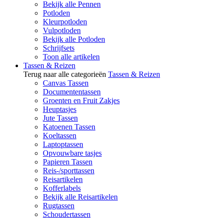
Bekijk alle Pennen
Potloden
Kleurpotloden
Vulpotloden
Bekijk alle Potloden
Schrijfsets
Toon alle artikelen
Tassen & Reizen
Terug naar alle categorieën
Tassen & Reizen
Canvas Tassen
Documententassen
Groenten en Fruit Zakjes
Heuptasjes
Jute Tassen
Katoenen Tassen
Koeltassen
Laptoptassen
Opvouwbare tasjes
Papieren Tassen
Reis-/sporttassen
Reisartikelen
Kofferlabels
Bekijk alle Reisartikelen
Rugtassen
Schoudertassen