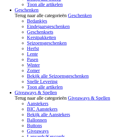
Toon alle artikelen
Geschenken
Terug naar alle categorieën
Geschenken
Bedankjes
Eindejaarsgeschenken
Geschenksets
Kerstpakketten
Seizoensgeschenken
Herfst
Lente
Pasen
Winter
Zomer
Bekijk alle Seizoensgeschenken
Snelle Levering
Toon alle artikelen
Giveaways & Spellen
Terug naar alle categorieën
Giveaways & Spellen
Aanstekers
BIC Aanstekers
Bekijk alle Aanstekers
Ballonnen
Buttons
Giveaways
Lanyards/Keycords