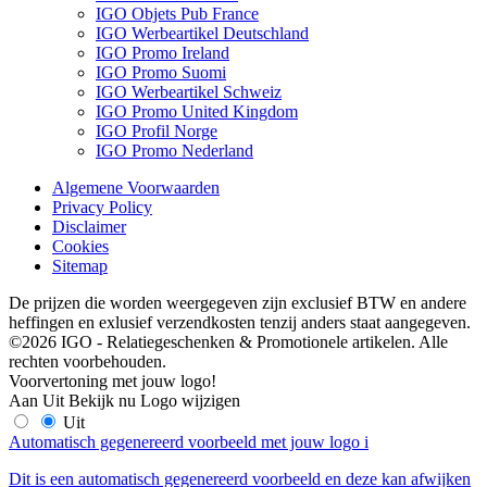
IGO Objets Pub France
IGO Werbeartikel Deutschland
IGO Promo Ireland
IGO Promo Suomi
IGO Werbeartikel Schweiz
IGO Promo United Kingdom
IGO Profil Norge
IGO Promo Nederland
Algemene Voorwaarden
Privacy Policy
Disclaimer
Cookies
Sitemap
De prijzen die worden weergegeven zijn exclusief BTW en andere
heffingen en exlusief verzendkosten tenzij anders staat aangegeven.
©2026 IGO - Relatiegeschenken & Promotionele artikelen. Alle
rechten voorbehouden.
Voorvertoning met jouw logo!
Aan
Uit
Bekijk nu
Logo wijzigen
Uit
Automatisch gegenereerd voorbeeld met jouw logo
i
Dit is een automatisch gegenereerd voorbeeld en deze kan afwijken