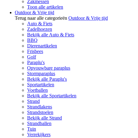
Zakmessen
Toon alle artikelen
Outdoor & Vrije tijd
Terug naar alle categorieën
Outdoor & Vrije tijd
Auto & Fiets
Zadelhoezen
Bekijk alle Auto & Fiets
BBQ
Dierenartikelen
Frisbees
Golf
Paraplu's
Opvouwbare paraplus
Stormparaplus
Bekijk alle Paraplu's
Sportartikelen
Voetballen
Bekijk alle Sportartikelen
Strand
Strandlakens
Strandstoelen
Bekijk alle Strand
Strandballen
Tuin
Verrekijkers