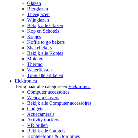
Glazen
Bierglazen
Theeglazen
Wijnglazen
Bekijk alle Glazen
Kop en Schotels
Kopjes
Koffie to go bekers
Shakebekers
Bekijk alle Kopjes
Mokken
Thermo
Waterflessen
Toon alle artikelen
Elektronica
Terug naar alle categorieën
Elektronica
Computer accessoires
Webcam Covers
Bekijk alle Computer accessoires
Gadgets
Actiecamera's
Activity trackers
VR brillen
Bekijk alle Gadgets
Koptelefoons & Oordopjes