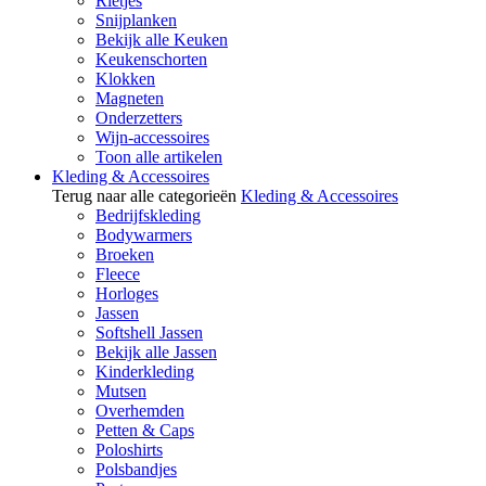
Rietjes
Snijplanken
Bekijk alle Keuken
Keukenschorten
Klokken
Magneten
Onderzetters
Wijn-accessoires
Toon alle artikelen
Kleding & Accessoires
Terug naar alle categorieën
Kleding & Accessoires
Bedrijfskleding
Bodywarmers
Broeken
Fleece
Horloges
Jassen
Softshell Jassen
Bekijk alle Jassen
Kinderkleding
Mutsen
Overhemden
Petten & Caps
Poloshirts
Polsbandjes