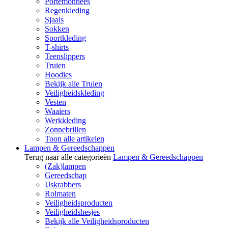
Portemonnees
Regenkleding
Sjaals
Sokken
Sportkleding
T-shirts
Teenslippers
Truien
Hoodies
Bekijk alle Truien
Veiligheidskleding
Vesten
Waaiers
Werkkleding
Zonnebrillen
Toon alle artikelen
Lampen & Gereedschappen
Terug naar alle categorieën
Lampen & Gereedschappen
(Zak)lampen
Gereedschap
IJskrabbers
Rolmaten
Veiligheidsproducten
Veiligheidshesjes
Bekijk alle Veiligheidsproducten