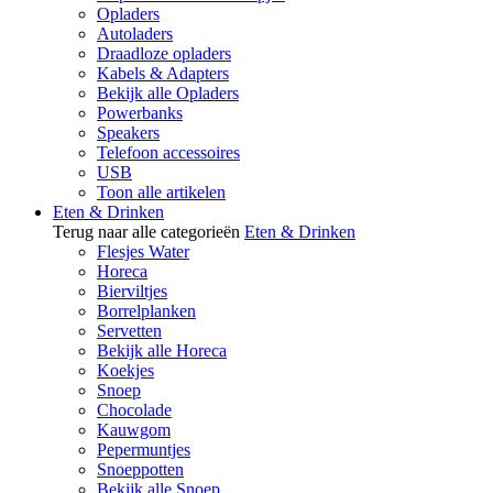
Opladers
Autoladers
Draadloze opladers
Kabels & Adapters
Bekijk alle Opladers
Powerbanks
Speakers
Telefoon accessoires
USB
Toon alle artikelen
Eten & Drinken
Terug naar alle categorieën
Eten & Drinken
Flesjes Water
Horeca
Bierviltjes
Borrelplanken
Servetten
Bekijk alle Horeca
Koekjes
Snoep
Chocolade
Kauwgom
Pepermuntjes
Snoeppotten
Bekijk alle Snoep