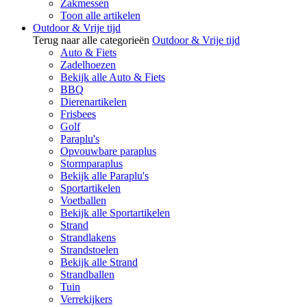
Zakmessen
Toon alle artikelen
Outdoor & Vrije tijd
Terug naar alle categorieën
Outdoor & Vrije tijd
Auto & Fiets
Zadelhoezen
Bekijk alle Auto & Fiets
BBQ
Dierenartikelen
Frisbees
Golf
Paraplu's
Opvouwbare paraplus
Stormparaplus
Bekijk alle Paraplu's
Sportartikelen
Voetballen
Bekijk alle Sportartikelen
Strand
Strandlakens
Strandstoelen
Bekijk alle Strand
Strandballen
Tuin
Verrekijkers