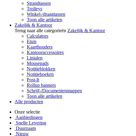
Strandtassen
Trolleys
Winkel-/draagtassen
Toon alle artikelen
Zakelijk & Kantoor
Terug naar alle categorieën
Zakelijk & Kantoor
Calculators
Etuis
Kaarthouders
Kantooraccessoires
Linialen
Mousepads
Notitieblokken
Notitieboeken
Post-It
Rollup banners
Schrijf-/Documentenmappen
Toon alle artikelen
Alle producten
Onze selectie
Aanbiedingen
Snelle Levering
Duurzaam
Nieuw