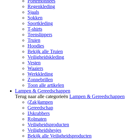
Portemonnees
Regenkleding
Sjaals
Sokken
Sportkleding
T-shirts
Teenslippers
Truien
Hoodies
Bekijk alle Truien
Veiligheidskleding
Vesten
Waaiers
Werkkleding
Zonnebrillen
Toon alle artikelen
Lampen & Gereedschappen
Terug naar alle categorieën
Lampen & Gereedschappen
(Zak)lampen
Gereedschap
IJskrabbers
Rolmaten
Veiligheidsproducten
Veiligheidshesjes
Bekijk alle Veiligheidsproducten