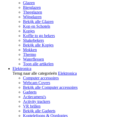
Glazen
Bierglazen
Theeglazen
Wijnglazen
Bekijk alle Glazen
Kop en Schotels
Kopjes
Koffie to go bekers
Shakebekers
Bekijk alle Kopjes
Mokken
Thermo
Waterflessen
Toon alle artikelen
Elektronica
Terug naar alle categorieën
Elektronica
Computer accessoires
Webcam Covers
Bekijk alle Computer accessoires
Gadgets
Actiecamera's
Activity trackers
VR brillen
Bekijk alle Gadgets
Koptelefoons & Oordopjes