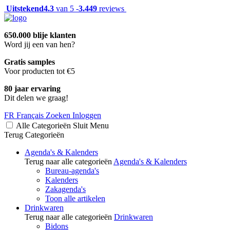
Uitstekend
4.3
van 5 -
3.449
reviews
650.000 blije klanten
Word jij een van hen?
Gratis samples
Voor producten tot €5
80 jaar ervaring
Dit delen we graag!
FR
Français
Zoeken
Inloggen
Alle Categorieën
Sluit
Menu
Terug
Categorieën
Agenda's & Kalenders
Terug naar alle categorieën
Agenda's & Kalenders
Bureau-agenda's
Kalenders
Zakagenda's
Toon alle artikelen
Drinkwaren
Terug naar alle categorieën
Drinkwaren
Bidons