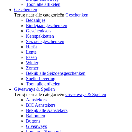
Toon alle artikelen
Geschenken
Terug naar alle categorieën
Geschenken
Bedankjes
Eindejaarsgeschenken
Geschenksets
Kerstpakketten
Seizoensgeschenken
Herfst
Lente
Pasen
Winter
Zomer
Bekijk alle Seizoensgeschenken
Snelle Levering
Toon alle artikelen
Giveaways & Spellen
Terug naar alle categorieën
Giveaways & Spellen
Aanstekers
BIC Aanstekers
Bekijk alle Aanstekers
Ballonnen
Buttons
Giveaways
Lanyards/Keycords