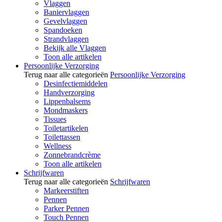
Vlaggen
Baniervlaggen
Gevelvlaggen
Spandoeken
Strandvlaggen
Bekijk alle Vlaggen
Toon alle artikelen
Persoonlijke Verzorging
Terug naar alle categorieën
Persoonlijke Verzorging
Desinfectiemiddelen
Handverzorging
Lippenbalsems
Mondmaskers
Tissues
Toiletartikelen
Toilettassen
Wellness
Zonnebrandcrème
Toon alle artikelen
Schrijfwaren
Terug naar alle categorieën
Schrijfwaren
Markeerstiften
Pennen
Parker Pennen
Touch Pennen