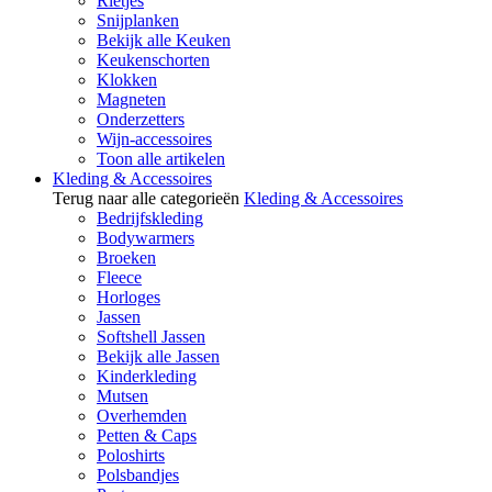
Rietjes
Snijplanken
Bekijk alle Keuken
Keukenschorten
Klokken
Magneten
Onderzetters
Wijn-accessoires
Toon alle artikelen
Kleding & Accessoires
Terug naar alle categorieën
Kleding & Accessoires
Bedrijfskleding
Bodywarmers
Broeken
Fleece
Horloges
Jassen
Softshell Jassen
Bekijk alle Jassen
Kinderkleding
Mutsen
Overhemden
Petten & Caps
Poloshirts
Polsbandjes