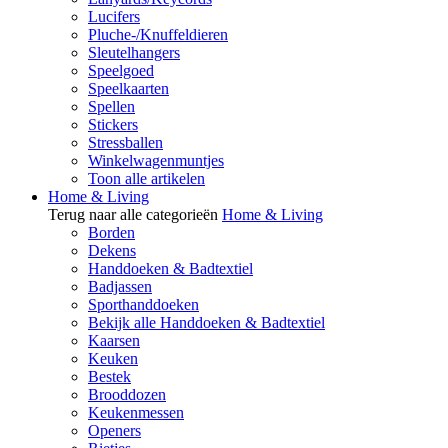
Lucifers
Pluche-/Knuffeldieren
Sleutelhangers
Speelgoed
Speelkaarten
Spellen
Stickers
Stressballen
Winkelwagenmuntjes
Toon alle artikelen
Home & Living
Terug naar alle categorieën
Home & Living
Borden
Dekens
Handdoeken & Badtextiel
Badjassen
Sporthanddoeken
Bekijk alle Handdoeken & Badtextiel
Kaarsen
Keuken
Bestek
Brooddozen
Keukenmessen
Openers