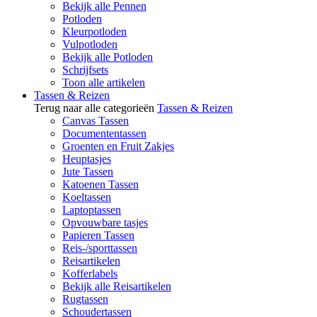
Bekijk alle Pennen
Potloden
Kleurpotloden
Vulpotloden
Bekijk alle Potloden
Schrijfsets
Toon alle artikelen
Tassen & Reizen
Terug naar alle categorieën
Tassen & Reizen
Canvas Tassen
Documententassen
Groenten en Fruit Zakjes
Heuptasjes
Jute Tassen
Katoenen Tassen
Koeltassen
Laptoptassen
Opvouwbare tasjes
Papieren Tassen
Reis-/sporttassen
Reisartikelen
Kofferlabels
Bekijk alle Reisartikelen
Rugtassen
Schoudertassen