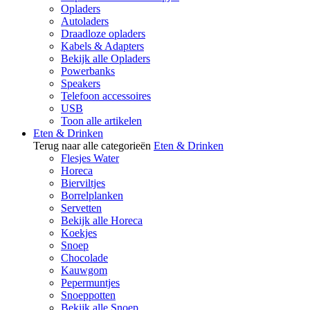
Opladers
Autoladers
Draadloze opladers
Kabels & Adapters
Bekijk alle Opladers
Powerbanks
Speakers
Telefoon accessoires
USB
Toon alle artikelen
Eten & Drinken
Terug naar alle categorieën
Eten & Drinken
Flesjes Water
Horeca
Bierviltjes
Borrelplanken
Servetten
Bekijk alle Horeca
Koekjes
Snoep
Chocolade
Kauwgom
Pepermuntjes
Snoeppotten
Bekijk alle Snoep