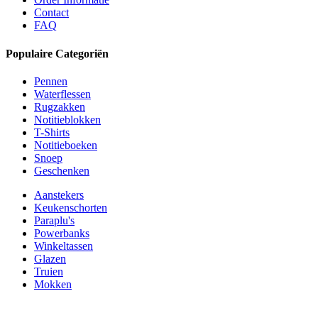
Contact
FAQ
Populaire Categoriën
Pennen
Waterflessen
Rugzakken
Notitieblokken
T-Shirts
Notitieboeken
Snoep
Geschenken
Aanstekers
Keukenschorten
Paraplu's
Powerbanks
Winkeltassen
Glazen
Truien
Mokken