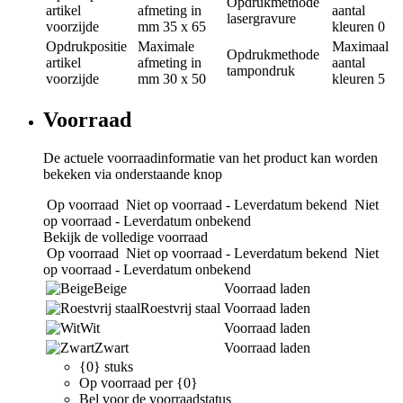
Opdrukmethode
artikel
afmeting in
aantal
lasergravure
voorzijde
mm
35 x 65
kleuren
0
Opdrukpositie
Maximale
Maximaal
Opdrukmethode
artikel
afmeting in
aantal
tampondruk
voorzijde
mm
30 x 50
kleuren
5
Voorraad
De actuele voorraadinformatie van het product kan worden
bekeken via onderstaande knop
Op voorraad
Niet op voorraad - Leverdatum bekend
Niet
op voorraad - Leverdatum onbekend
Bekijk de volledige voorraad
Op voorraad
Niet op voorraad - Leverdatum bekend
Niet
op voorraad - Leverdatum onbekend
Beige
Voorraad laden
Roestvrij staal
Voorraad laden
Wit
Voorraad laden
Zwart
Voorraad laden
{0} stuks
Op voorraad per {0}
Bel voor de voorraadstatus