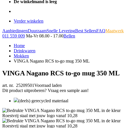
De winkelmand is leeg
Verder winkelen
Aanbiedingen
Duurzaam
Snelle Levering
Best Sellers
FAQ
Maatwerk
011 559 009
Ma-Vr 08.00 - 17.00
Bellen
Home
Drinkwaren
Mokken
VINGA Nagano RCS to-go mug 350 ML
VINGA Nagano RCS to-go mug 350 ML
art. nr. 25209501
Voorraad laden
Dit product uitproberen? Vraag een sample aan!
(deels) gerecycled materiaal