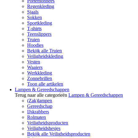
Portemonnees
Regenkleding
Sjaals
Sokken
Sportkleding
T-shirts
Teenslippers
Truien
Hoodies
Bekijk alle Truien
Veiligheidskleding
Vesten
Waaiers
Werkkleding
Zonnebrillen
Toon alle artikelen
Lampen & Gereedschappen
Terug naar alle categorieën
Lampen & Gereedschappen
(Zak)lampen
Gereedschap
IJskrabbers
Rolmaten
Veiligheidsproducten
Veiligheidshesjes
Bekijk alle Veiligheidsproducten