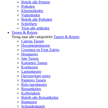
Bekijk alle Pennen
Potloden
Kleurpotloden
Vulpotloden
Bekijk alle Potloden
Schrijfsets
Toon alle artikelen
Tassen & Reizen
Terug naar alle categorieën
Tassen & Reizen
Canvas Tassen
Documententassen
Groenten en Fruit Zakjes
Heuptasjes
Jute Tassen
Katoenen Tassen
Koeltassen
Laptoptassen
Opvouwbare tasjes
Papieren Tassen
Reis-/sporttassen
Reisartikelen
Kofferlabels
Bekijk alle Reisartikelen
Rugtassen
Schoudertassen