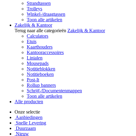
Strandtassen
Trolleys
Winkel-/draagtassen
Toon alle artikelen
Zakelijk & Kantoor
Terug naar alle categorieën
Zakelijk & Kantoor
Calculators
Etuis
Kaarthouders
Kantooraccessoires
Linialen
Mousepads
Notitieblokken
Notitieboeken
Post-It
Rollup banners
Schrijf-/Documentenmappen
Toon alle artikelen
Alle producten
Onze selectie
Aanbiedingen
Snelle Levering
Duurzaam
Nieuw