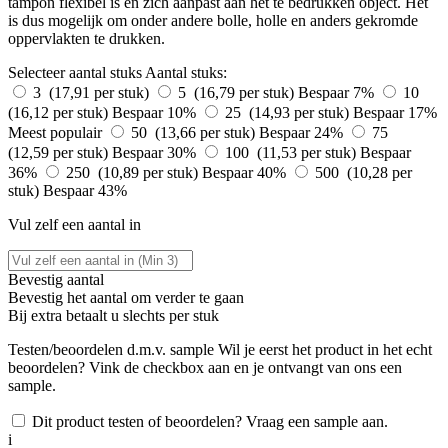
tampon flexibel is en zich aanpast aan het te bedrukken object. Het
is dus mogelijk om onder andere bolle, holle en anders gekromde
oppervlakten te drukken.
Selecteer aantal stuks
Aantal stuks:
3 (17,91 per stuk)
5 (16,79 per stuk)
Bespaar 7%
10
(16,12 per stuk)
Bespaar 10%
25 (14,93 per stuk)
Bespaar 17%
Meest populair
50 (13,66 per stuk)
Bespaar 24%
75
(12,59 per stuk)
Bespaar 30%
100 (11,53 per stuk)
Bespaar
36%
250 (10,89 per stuk)
Bespaar 40%
500 (10,28 per
stuk)
Bespaar 43%
Vul zelf een aantal in
Bevestig aantal
Bevestig het aantal om verder te gaan
Bij
extra betaalt u slechts
per stuk
Testen/beoordelen d.m.v. sample
Wil je eerst het product in het echt
beoordelen? Vink de checkbox aan en je ontvangt van ons een
sample.
Dit product testen of beoordelen? Vraag een sample aan.
i