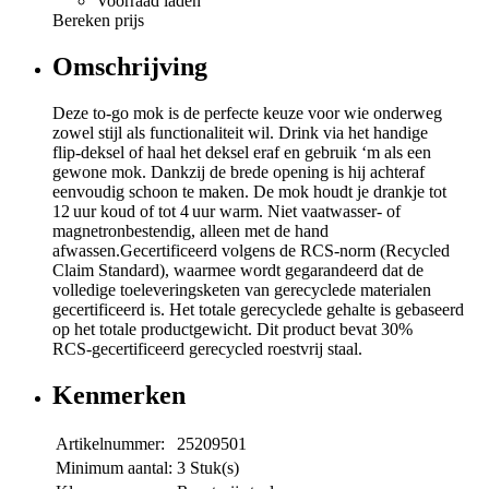
Voorraad laden
Bereken prijs
Omschrijving
Deze to-go mok is de perfecte keuze voor wie onderweg
zowel stijl als functionaliteit wil. Drink via het handige
flip‑deksel of haal het deksel eraf en gebruik ‘m als een
gewone mok. Dankzij de brede opening is hij achteraf
eenvoudig schoon te maken. De mok houdt je drankje tot
12 uur koud of tot 4 uur warm. Niet vaatwasser- of
magnetronbestendig, alleen met de hand
afwassen.Gecertificeerd volgens de RCS‑norm (Recycled
Claim Standard), waarmee wordt gegarandeerd dat de
volledige toeleveringsketen van gerecyclede materialen
gecertificeerd is. Het totale gerecyclede gehalte is gebaseerd
op het totale productgewicht. Dit product bevat 30%
RCS‑gecertificeerd gerecycled roestvrij staal.
Kenmerken
Artikelnummer:
25209501
Minimum aantal:
3 Stuk(s)