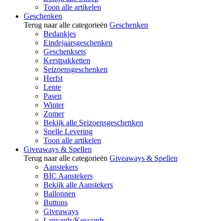
Toon alle artikelen
Geschenken
Terug naar alle categorieën
Geschenken
Bedankjes
Eindejaarsgeschenken
Geschenksets
Kerstpakketten
Seizoensgeschenken
Herfst
Lente
Pasen
Winter
Zomer
Bekijk alle Seizoensgeschenken
Snelle Levering
Toon alle artikelen
Giveaways & Spellen
Terug naar alle categorieën
Giveaways & Spellen
Aanstekers
BIC Aanstekers
Bekijk alle Aanstekers
Ballonnen
Buttons
Giveaways
Lanyards/Keycords