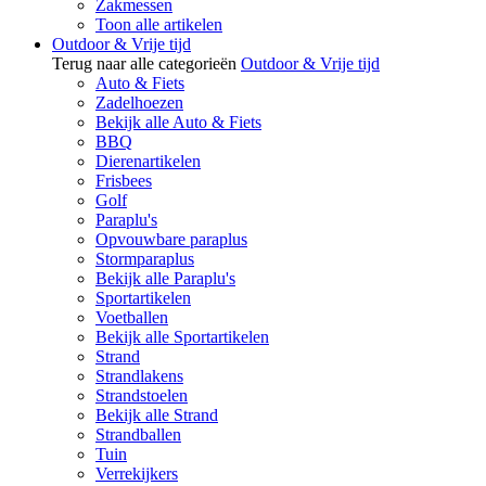
Zakmessen
Toon alle artikelen
Outdoor & Vrije tijd
Terug naar alle categorieën
Outdoor & Vrije tijd
Auto & Fiets
Zadelhoezen
Bekijk alle Auto & Fiets
BBQ
Dierenartikelen
Frisbees
Golf
Paraplu's
Opvouwbare paraplus
Stormparaplus
Bekijk alle Paraplu's
Sportartikelen
Voetballen
Bekijk alle Sportartikelen
Strand
Strandlakens
Strandstoelen
Bekijk alle Strand
Strandballen
Tuin
Verrekijkers