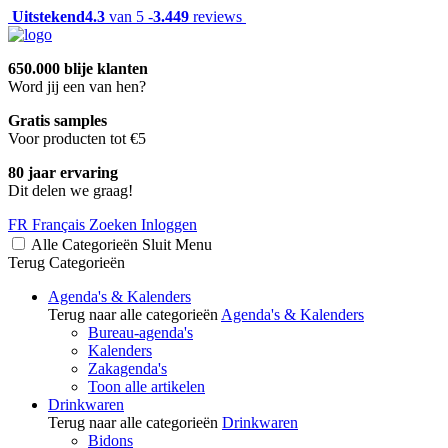
Uitstekend
4.3
van 5 -
3.449
reviews
650.000 blije klanten
Word jij een van hen?
Gratis samples
Voor producten tot €5
80 jaar ervaring
Dit delen we graag!
FR
Français
Zoeken
Inloggen
Alle Categorieën
Sluit
Menu
Terug
Categorieën
Agenda's & Kalenders
Terug naar alle categorieën
Agenda's & Kalenders
Bureau-agenda's
Kalenders
Zakagenda's
Toon alle artikelen
Drinkwaren
Terug naar alle categorieën
Drinkwaren
Bidons