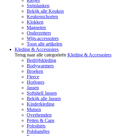
Rietjes
Snijplanken
Bekijk alle Keuken
Keukenschorten
Klokken
Magneten
Onderzetters
Wijn-accessoires
Toon alle artikelen
Kleding & Accessoires
Terug naar alle categorieën
Kleding & Accessoires
Bedrijfskleding
Bodywarmers
Broeken
Fleece
Horloges
Jassen
Softshell Jassen
Bekijk alle Jassen
Kinderkleding
Mutsen
Overhemden
Petten & Caps
Poloshirts
Polsbandjes