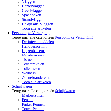
Vlaggen
Baniervlaggen
Gevelvlaggen
Spandoeken
Strandvlaggen
Bekijk alle Vlaggen
Toon alle artikelen
Persoonlijke Verzorging
Terug naar alle categorieën
Persoonlijke Verzorging
Desinfectiemiddelen
Handverzorging
Lippenbalsems
Mondmaskers
Tissues
Toiletartikelen
Toilettassen
Wellness
Zonnebrandcrème
Toon alle artikelen
Schrijfwaren
Terug naar alle categorieën
Schrijfwaren
Markeerstiften
Pennen
Parker Pennen
Touch Pennen