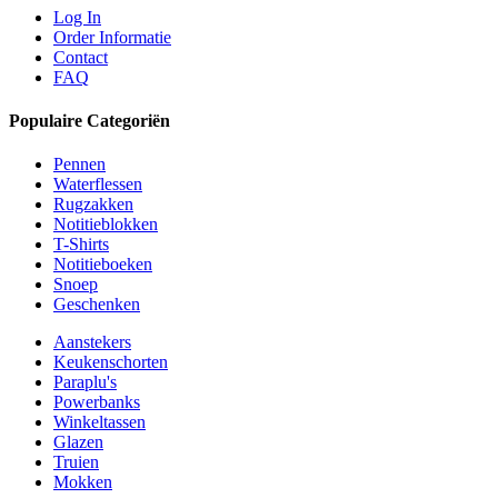
Log In
Order Informatie
Contact
FAQ
Populaire Categoriën
Pennen
Waterflessen
Rugzakken
Notitieblokken
T-Shirts
Notitieboeken
Snoep
Geschenken
Aanstekers
Keukenschorten
Paraplu's
Powerbanks
Winkeltassen
Glazen
Truien
Mokken