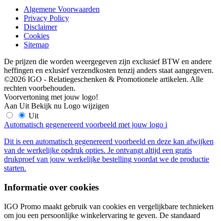
Algemene Voorwaarden
Privacy Policy
Disclaimer
Cookies
Sitemap
De prijzen die worden weergegeven zijn exclusief BTW en andere
heffingen en exlusief verzendkosten tenzij anders staat aangegeven.
©2026 IGO - Relatiegeschenken & Promotionele artikelen. Alle
rechten voorbehouden.
Voorvertoning met jouw logo!
Aan
Uit
Bekijk nu
Logo wijzigen
Uit
Automatisch gegenereerd voorbeeld met jouw logo
i
Dit is een automatisch gegenereerd voorbeeld en deze kan afwijken
van de werkelijke opdruk opties. Je ontvangt altijd een gratis
drukproef van jouw werkelijke bestelling voordat we de productie
starten.
Informatie over cookies
IGO Promo maakt gebruik van cookies en vergelijkbare technieken
om jou een persoonlijke winkelervaring te geven. De standaard