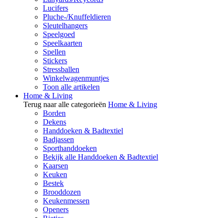
Lucifers
Pluche-/Knuffeldieren
Sleutelhangers
Speelgoed
Speelkaarten
Spellen
Stickers
Stressballen
Winkelwagenmuntjes
Toon alle artikelen
Home & Living
Terug naar alle categorieën
Home & Living
Borden
Dekens
Handdoeken & Badtextiel
Badjassen
Sporthanddoeken
Bekijk alle Handdoeken & Badtextiel
Kaarsen
Keuken
Bestek
Brooddozen
Keukenmessen
Openers