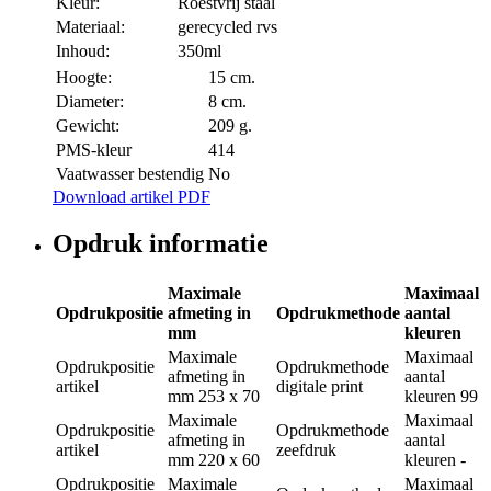
Kleur:
Roestvrij staal
Materiaal:
gerecycled rvs
Inhoud:
350ml
Hoogte:
15 cm.
Diameter:
8 cm.
Gewicht:
209 g.
PMS-kleur
414
Vaatwasser bestendig
No
Download artikel PDF
Opdruk informatie
Maximale
Maximaal
Opdrukpositie
afmeting in
Opdrukmethode
aantal
mm
kleuren
Maximale
Maximaal
Opdrukpositie
Opdrukmethode
afmeting in
aantal
artikel
digitale print
mm
253 x 70
kleuren
99
Maximale
Maximaal
Opdrukpositie
Opdrukmethode
afmeting in
aantal
artikel
zeefdruk
mm
220 x 60
kleuren
-
Opdrukpositie
Maximale
Maximaal