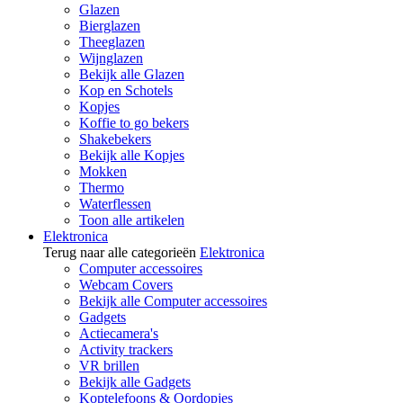
Glazen
Bierglazen
Theeglazen
Wijnglazen
Bekijk alle Glazen
Kop en Schotels
Kopjes
Koffie to go bekers
Shakebekers
Bekijk alle Kopjes
Mokken
Thermo
Waterflessen
Toon alle artikelen
Elektronica
Terug naar alle categorieën
Elektronica
Computer accessoires
Webcam Covers
Bekijk alle Computer accessoires
Gadgets
Actiecamera's
Activity trackers
VR brillen
Bekijk alle Gadgets
Koptelefoons & Oordopjes