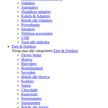
Opladers
Autoladers
Draadloze opladers
Kabels & Adapters
Bekijk alle Opladers
Powerbanks
Speakers
Telefoon accessoires
USB
Toon alle artikelen
Eten & Drinken
Terug naar alle categorieën
Eten & Drinken
Flesjes Water
Horeca
Bierviltjes
Borrelplanken
Servetten
Bekijk alle Horeca
Koekjes
Snoep
Chocolade
Kauwgom
Pepermuntjes
Snoeppotten
Bekijk alle Snoep