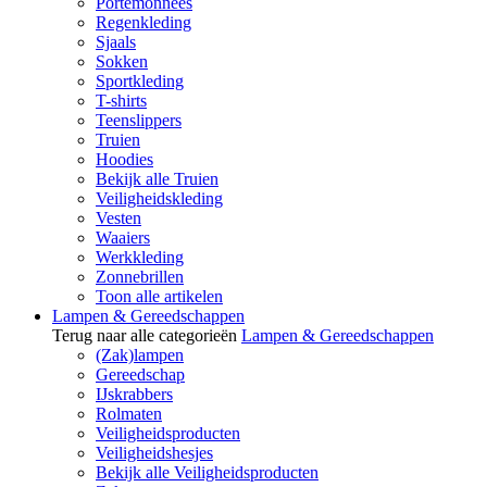
Portemonnees
Regenkleding
Sjaals
Sokken
Sportkleding
T-shirts
Teenslippers
Truien
Hoodies
Bekijk alle Truien
Veiligheidskleding
Vesten
Waaiers
Werkkleding
Zonnebrillen
Toon alle artikelen
Lampen & Gereedschappen
Terug naar alle categorieën
Lampen & Gereedschappen
(Zak)lampen
Gereedschap
IJskrabbers
Rolmaten
Veiligheidsproducten
Veiligheidshesjes
Bekijk alle Veiligheidsproducten