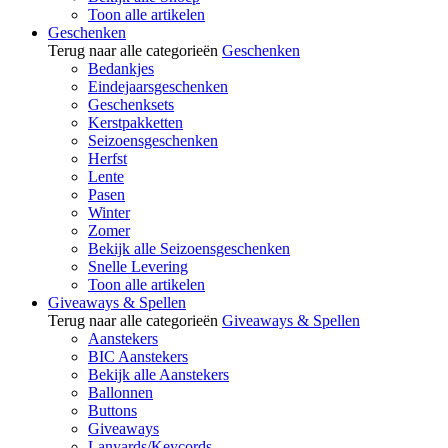
Toon alle artikelen
Geschenken
Terug naar alle categorieën
Geschenken
Bedankjes
Eindejaarsgeschenken
Geschenksets
Kerstpakketten
Seizoensgeschenken
Herfst
Lente
Pasen
Winter
Zomer
Bekijk alle Seizoensgeschenken
Snelle Levering
Toon alle artikelen
Giveaways & Spellen
Terug naar alle categorieën
Giveaways & Spellen
Aanstekers
BIC Aanstekers
Bekijk alle Aanstekers
Ballonnen
Buttons
Giveaways
Lanyards/Keycords