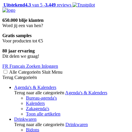
Uitstekend
4.3
van 5 -
3.449
reviews
650.000 blije klanten
Word jij een van hen?
Gratis samples
Voor producten tot €5
80 jaar ervaring
Dit delen we graag!
FR
Français
Zoeken
Inloggen
Alle Categorieën
Sluit
Menu
Terug
Categorieën
Agenda's & Kalenders
Terug naar alle categorieën
Agenda's & Kalenders
Bureau-agenda's
Kalenders
Zakagenda's
Toon alle artikelen
Drinkwaren
Terug naar alle categorieën
Drinkwaren
Bidons