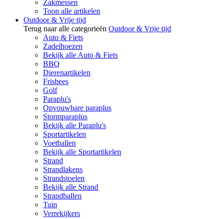
Zakmessen
Toon alle artikelen
Outdoor & Vrije tijd
Terug naar alle categorieën
Outdoor & Vrije tijd
Auto & Fiets
Zadelhoezen
Bekijk alle Auto & Fiets
BBQ
Dierenartikelen
Frisbees
Golf
Paraplu's
Opvouwbare paraplus
Stormparaplus
Bekijk alle Paraplu's
Sportartikelen
Voetballen
Bekijk alle Sportartikelen
Strand
Strandlakens
Strandstoelen
Bekijk alle Strand
Strandballen
Tuin
Verrekijkers