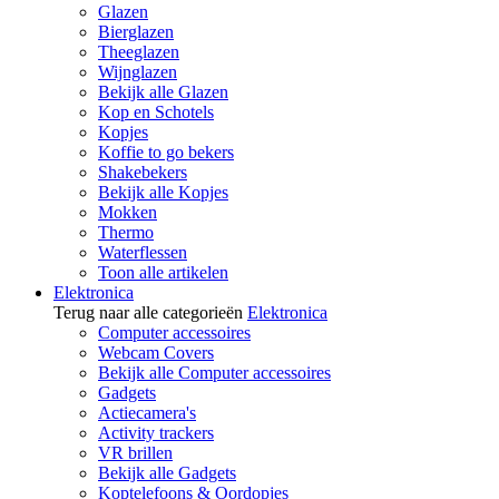
Glazen
Bierglazen
Theeglazen
Wijnglazen
Bekijk alle Glazen
Kop en Schotels
Kopjes
Koffie to go bekers
Shakebekers
Bekijk alle Kopjes
Mokken
Thermo
Waterflessen
Toon alle artikelen
Elektronica
Terug naar alle categorieën
Elektronica
Computer accessoires
Webcam Covers
Bekijk alle Computer accessoires
Gadgets
Actiecamera's
Activity trackers
VR brillen
Bekijk alle Gadgets
Koptelefoons & Oordopjes