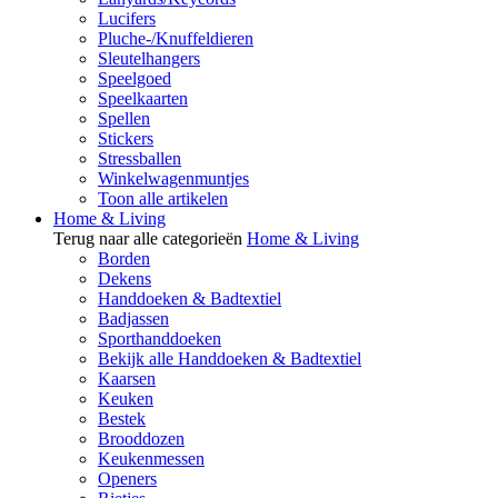
Lucifers
Pluche-/Knuffeldieren
Sleutelhangers
Speelgoed
Speelkaarten
Spellen
Stickers
Stressballen
Winkelwagenmuntjes
Toon alle artikelen
Home & Living
Terug naar alle categorieën
Home & Living
Borden
Dekens
Handdoeken & Badtextiel
Badjassen
Sporthanddoeken
Bekijk alle Handdoeken & Badtextiel
Kaarsen
Keuken
Bestek
Brooddozen
Keukenmessen
Openers