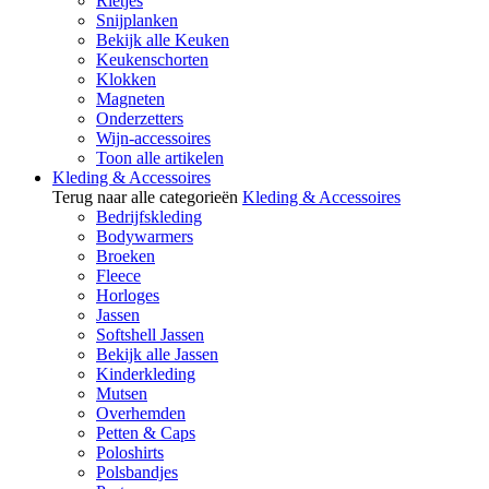
Rietjes
Snijplanken
Bekijk alle Keuken
Keukenschorten
Klokken
Magneten
Onderzetters
Wijn-accessoires
Toon alle artikelen
Kleding & Accessoires
Terug naar alle categorieën
Kleding & Accessoires
Bedrijfskleding
Bodywarmers
Broeken
Fleece
Horloges
Jassen
Softshell Jassen
Bekijk alle Jassen
Kinderkleding
Mutsen
Overhemden
Petten & Caps
Poloshirts
Polsbandjes