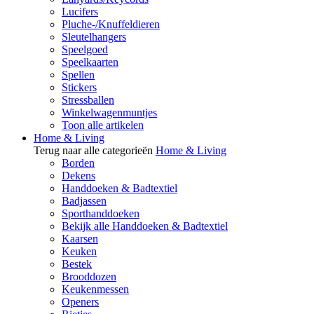
Lucifers
Pluche-/Knuffeldieren
Sleutelhangers
Speelgoed
Speelkaarten
Spellen
Stickers
Stressballen
Winkelwagenmuntjes
Toon alle artikelen
Home & Living
Terug naar alle categorieën
Home & Living
Borden
Dekens
Handdoeken & Badtextiel
Badjassen
Sporthanddoeken
Bekijk alle Handdoeken & Badtextiel
Kaarsen
Keuken
Bestek
Brooddozen
Keukenmessen
Openers