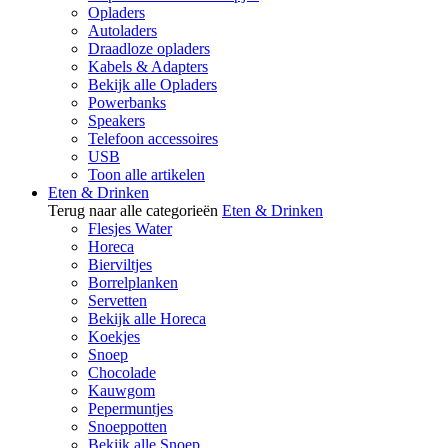
Opladers
Autoladers
Draadloze opladers
Kabels & Adapters
Bekijk alle Opladers
Powerbanks
Speakers
Telefoon accessoires
USB
Toon alle artikelen
Eten & Drinken
Terug naar alle categorieën
Eten & Drinken
Flesjes Water
Horeca
Bierviltjes
Borrelplanken
Servetten
Bekijk alle Horeca
Koekjes
Snoep
Chocolade
Kauwgom
Pepermuntjes
Snoeppotten
Bekijk alle Snoep