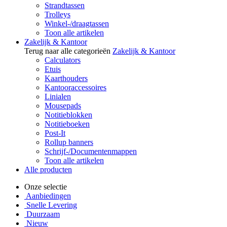
Strandtassen
Trolleys
Winkel-/draagtassen
Toon alle artikelen
Zakelijk & Kantoor
Terug naar alle categorieën
Zakelijk & Kantoor
Calculators
Etuis
Kaarthouders
Kantooraccessoires
Linialen
Mousepads
Notitieblokken
Notitieboeken
Post-It
Rollup banners
Schrijf-/Documentenmappen
Toon alle artikelen
Alle producten
Onze selectie
Aanbiedingen
Snelle Levering
Duurzaam
Nieuw