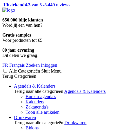
Uitstekend
4.3
van 5 -
3.449
reviews
650.000 blije klanten
Word jij een van hen?
Gratis samples
Voor producten tot €5
80 jaar ervaring
Dit delen we graag!
FR
Français
Zoeken
Inloggen
Alle Categorieën
Sluit
Menu
Terug
Categorieën
Agenda's & Kalenders
Terug naar alle categorieën
Agenda's & Kalenders
Bureau-agenda's
Kalenders
Zakagenda's
Toon alle artikelen
Drinkwaren
Terug naar alle categorieën
Drinkwaren
Bidons