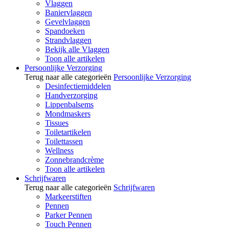
Vlaggen
Baniervlaggen
Gevelvlaggen
Spandoeken
Strandvlaggen
Bekijk alle Vlaggen
Toon alle artikelen
Persoonlijke Verzorging
Terug naar alle categorieën
Persoonlijke Verzorging
Desinfectiemiddelen
Handverzorging
Lippenbalsems
Mondmaskers
Tissues
Toiletartikelen
Toilettassen
Wellness
Zonnebrandcrème
Toon alle artikelen
Schrijfwaren
Terug naar alle categorieën
Schrijfwaren
Markeerstiften
Pennen
Parker Pennen
Touch Pennen