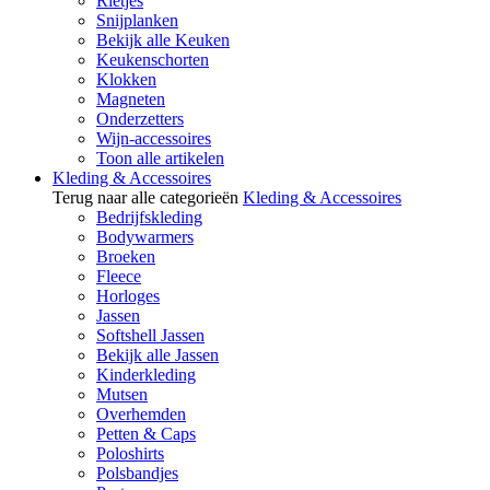
Rietjes
Snijplanken
Bekijk alle Keuken
Keukenschorten
Klokken
Magneten
Onderzetters
Wijn-accessoires
Toon alle artikelen
Kleding & Accessoires
Terug naar alle categorieën
Kleding & Accessoires
Bedrijfskleding
Bodywarmers
Broeken
Fleece
Horloges
Jassen
Softshell Jassen
Bekijk alle Jassen
Kinderkleding
Mutsen
Overhemden
Petten & Caps
Poloshirts
Polsbandjes