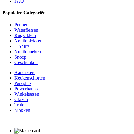
FAQ
Populaire Categoriën
Pennen
Waterflessen
Rugzakken
Notitieblokken
T-Shirts
Notitieboeken
Snoep
Geschenken
Aanstekers
Keukenschorten
Paraplu's
Powerbanks
Winkeltassen
Glazen
Truien
Mokken