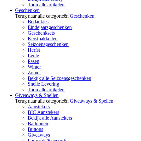
Toon alle artikelen
Geschenken
Terug naar alle categorieën
Geschenken
Bedankjes
Eindejaarsgeschenken
Geschenksets
Kerstpakketten
Seizoensgeschenken
Herfst
Lente
Pasen
Winter
Zomer
Bekijk alle Seizoensgeschenken
Snelle Levering
Toon alle artikelen
Giveaways & Spellen
Terug naar alle categorieën
Giveaways & Spellen
Aanstekers
BIC Aanstekers
Bekijk alle Aanstekers
Ballonnen
Buttons
Giveaways
Lanyards/Keycords