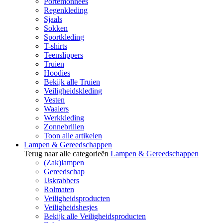
Portemonnees
Regenkleding
Sjaals
Sokken
Sportkleding
T-shirts
Teenslippers
Truien
Hoodies
Bekijk alle Truien
Veiligheidskleding
Vesten
Waaiers
Werkkleding
Zonnebrillen
Toon alle artikelen
Lampen & Gereedschappen
Terug naar alle categorieën
Lampen & Gereedschappen
(Zak)lampen
Gereedschap
IJskrabbers
Rolmaten
Veiligheidsproducten
Veiligheidshesjes
Bekijk alle Veiligheidsproducten