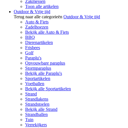
Zakmessen
Toon alle artikelen
Outdoor & Vrije tijd
Terug naar alle categorieën
Outdoor & Vrije tijd
Auto & Fiets
Zadelhoezen
Bekijk alle Auto & Fiets
BBQ
Dierenartikelen
Frisbees
Golf
Paraplu's
Opvouwbare paraplus
Stormparaplus
Bekijk alle Paraplu's
Sportartikelen
Voetballen
Bekijk alle Sportartikelen
Strand
Strandlakens
Strandstoelen
Bekijk alle Strand
Strandballen
Tuin
Verrekijkers