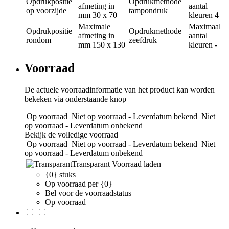
Opdrukpositie
Opdrukmethode
afmeting in
aantal
op voorzijde
tampondruk
mm
30 x 70
kleuren
4
Maximale
Maximaal
Opdrukpositie
Opdrukmethode
afmeting in
aantal
rondom
zeefdruk
mm
150 x 130
kleuren
-
Voorraad
De actuele voorraadinformatie van het product kan worden
bekeken via onderstaande knop
Op voorraad
Niet op voorraad - Leverdatum bekend
Niet
op voorraad - Leverdatum onbekend
Bekijk de volledige voorraad
Op voorraad
Niet op voorraad - Leverdatum bekend
Niet
op voorraad - Leverdatum onbekend
Transparant
Voorraad laden
{0} stuks
Op voorraad per {0}
Bel voor de voorraadstatus
Op voorraad