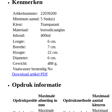
Kenmerken
Artikelnummer:
22039200
Minimum aantal:
5 Stuk(s)
Kleur:
Transparant
Materiaal:
borosilicaatglas
Inhoud:
400ml
Lengte:
6 cm.
Breedte:
7 cm.
Hoogte:
22 cm.
Diameter:
6 cm.
Gewicht:
488 g.
Vaatwasser bestendig
No
Download artikel PDF
Opdruk informatie
Maximale
Maximaal
Opdrukpositie
afmeting in
Opdrukmethode
aantal
mm
kleuren
Maximale
Maximaal