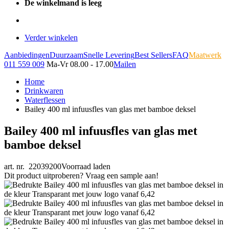
De winkelmand is leeg
Verder winkelen
Aanbiedingen
Duurzaam
Snelle Levering
Best Sellers
FAQ
Maatwerk
011 559 009
Ma-Vr 08.00 - 17.00
Mailen
Home
Drinkwaren
Waterflessen
Bailey 400 ml infuusfles van glas met bamboe deksel
Bailey 400 ml infuusfles van glas met
bamboe deksel
art. nr. 22039200
Voorraad laden
Dit product uitproberen? Vraag een sample aan!