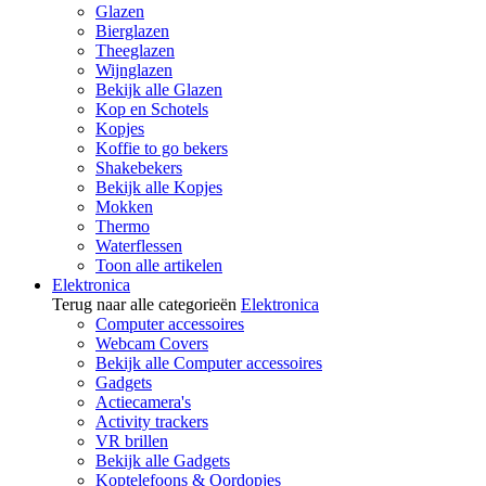
Glazen
Bierglazen
Theeglazen
Wijnglazen
Bekijk alle Glazen
Kop en Schotels
Kopjes
Koffie to go bekers
Shakebekers
Bekijk alle Kopjes
Mokken
Thermo
Waterflessen
Toon alle artikelen
Elektronica
Terug naar alle categorieën
Elektronica
Computer accessoires
Webcam Covers
Bekijk alle Computer accessoires
Gadgets
Actiecamera's
Activity trackers
VR brillen
Bekijk alle Gadgets
Koptelefoons & Oordopjes