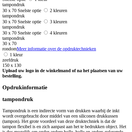
tampondruk
30 x 70
Snelste optie
2 kleuren
tampondruk
30 x 70
Snelste optie
3 kleuren
tampondruk
30 x 70
Snelste optie
4 kleuren
tampondruk
30 x 70
rondom
Meer informatie over de opdruktechnieken
1 kleur
zeefdruk
150 x 130
Upload uw logo in de winkelmand of na het plaatsen van uw
bestelling.
Opdrukinformatie
tampondruk
Tampondruk is een indirecte vorm van drukken waarbij de inkt
wordt overgebracht door middel van een siliconen drukkussen
(tampon). Het grote voordeel van deze druktechniek is dat de
tampon flexibel is en zich aanpast aan het te bedrukken object. Het
is dus mogelijk om onder andere bolle, holle en anders gekromde