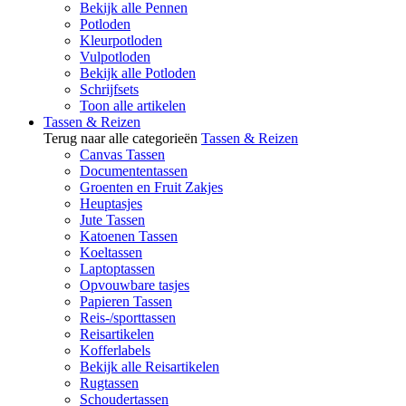
Bekijk alle Pennen
Potloden
Kleurpotloden
Vulpotloden
Bekijk alle Potloden
Schrijfsets
Toon alle artikelen
Tassen & Reizen
Terug naar alle categorieën
Tassen & Reizen
Canvas Tassen
Documententassen
Groenten en Fruit Zakjes
Heuptasjes
Jute Tassen
Katoenen Tassen
Koeltassen
Laptoptassen
Opvouwbare tasjes
Papieren Tassen
Reis-/sporttassen
Reisartikelen
Kofferlabels
Bekijk alle Reisartikelen
Rugtassen
Schoudertassen