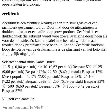
oppervlakten te drukken.
zeefdruk
Zeefdruk is een techniek waarbij er een fijn stuk gaas over een
raamwerk gespannen wordt. Door inkt door de uitsparingen te
drukken ontstaat er een afdruk op jouw product. Zeefdruk is een
druktechniek die gebruikt wordt voor zowel grafische doeleinden als
voor de industrie. Zo kan er textiel mee bedrukt worden maar
worden er ook printplaten mee bedrukt. Let op! Zeefdruk rondom:
Door de rotatie van de drukmachine is de plaatsing van het logo niet
altijd gelijk uitgelijnd.
Selecteer aantal stuks
Aantal stuks:
5 (10,04 per stuk)
10 (9,63 per stuk)
Bespaar 5%
25
(9,06 per stuk)
Bespaar 10%
50 (8,40 per stuk)
Bespaar 17%
Meest populair
75 (7,83 per stuk)
Bespaar 23%
100
(7,22 per stuk)
Bespaar 29%
250 (6,79 per stuk)
Bespaar 33%
500 (6,60 per stuk)
Bespaar 35%
1000 (6,42 per stuk)
Bespaar 37%
Vul zelf een aantal in