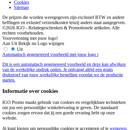
Cookies
Sitemap
De prijzen die worden weergegeven zijn exclusief BTW en andere
heffingen en exlusief verzendkosten tenzij anders staat aangegeven.
©2026 IGO - Relatiegeschenken & Promotionele artikelen. Alle
rechten voorbehouden.
Voorvertoning met jouw logo!
Aan
Uit
Bekijk nu
Logo wijzigen
Uit
Automatisch gegenereerd voorbeeld met jouw logo
i
Dit is een automatisch gegenereerd voorbeeld en deze kan afwijken
van de werkelijke opdruk opties. Je ontvangt altijd een gratis
drukproef van jouw werkelijke bestelling voordat we de productie
starten.
Informatie over cookies
IGO Promo maakt gebruik van cookies en vergelijkbare technieken
om jou een persoonlijke winkelervaring te geven. De standaard
cookies zorgen ervoor dat jij een goede ervaring hebt op onze
website.
Jij kunt kiezen om persoonlijke cookies te accepteren of te
weigeren
.