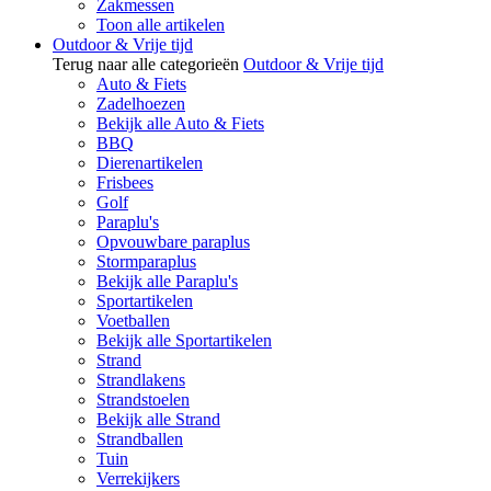
Zakmessen
Toon alle artikelen
Outdoor & Vrije tijd
Terug naar alle categorieën
Outdoor & Vrije tijd
Auto & Fiets
Zadelhoezen
Bekijk alle Auto & Fiets
BBQ
Dierenartikelen
Frisbees
Golf
Paraplu's
Opvouwbare paraplus
Stormparaplus
Bekijk alle Paraplu's
Sportartikelen
Voetballen
Bekijk alle Sportartikelen
Strand
Strandlakens
Strandstoelen
Bekijk alle Strand
Strandballen
Tuin
Verrekijkers