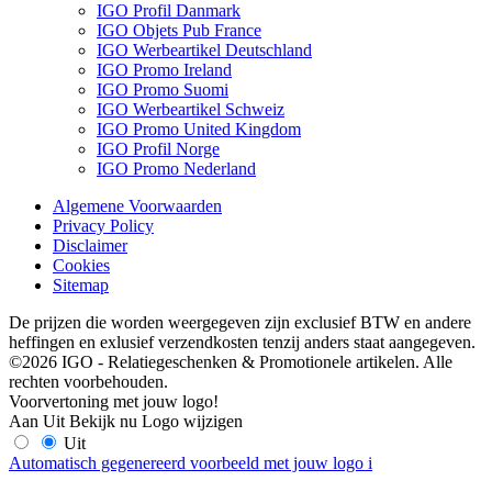
IGO Profil Danmark
IGO Objets Pub France
IGO Werbeartikel Deutschland
IGO Promo Ireland
IGO Promo Suomi
IGO Werbeartikel Schweiz
IGO Promo United Kingdom
IGO Profil Norge
IGO Promo Nederland
Algemene Voorwaarden
Privacy Policy
Disclaimer
Cookies
Sitemap
De prijzen die worden weergegeven zijn exclusief BTW en andere
heffingen en exlusief verzendkosten tenzij anders staat aangegeven.
©2026 IGO - Relatiegeschenken & Promotionele artikelen. Alle
rechten voorbehouden.
Voorvertoning met jouw logo!
Aan
Uit
Bekijk nu
Logo wijzigen
Uit
Automatisch gegenereerd voorbeeld met jouw logo
i