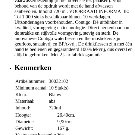
vaatwasserbestendig (in het bovenste rek plaatsen). Voor
behoud van de opdruk wordt met de hand afwassen
aanbevolen. Inhoud 720 ml. VOORRAAD INFORMATIE:
Tot 1.000 stuks beschikbaar binnen 10 werkdagen.
Uitzonderingen voorbehouden. Contigo: Dé uitblinker in
kwaliteit, vormgeving en technologie. Direct herkenbaar aan
de strakke en stijlvolle vormgeving, stevig en sterk. De
innovatieve Contigo waterflessen en thermosbekers zijn
geurloos, smaakvrij en BPA-vrij. De drinkflessen zijn met één
hand te bedienen en gegarandeerd 100% lekvrij, dus overal en
altijd te gebruiken. Met 2 jaar fabrieksgarantie.
Kenmerken
Artikelnummer:
30032102
Minimum aantal:
10 Stuk(s)
Kleur:
Blauw
Materiaal:
abs
Inhoud:
720ml
Hoogte:
26,40cm.
Diameter:
9,90cm.
Gewicht:
167 g.
Vaatwasser bestendig
Yes