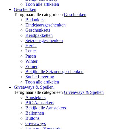
Toon alle artikelen
Geschenken
Terug naar alle categorieën
Geschenken
Bedankjes
Eindejaarsgeschenken
Geschenksets
Kerstpakketten
Seizoensgeschenken
Herfst
Lente
Pasen
Winter
Zomer
Bekijk alle Seizoensgeschenken
Snelle Levering
Toon alle artikelen
Giveaways & Spellen
Terug naar alle categorieën
Giveaways & Spellen
Aanstekers
BIC Aanstekers
Bekijk alle Aanstekers
Ballonnen
Buttons
Giveaways
Lanyards/Keycords