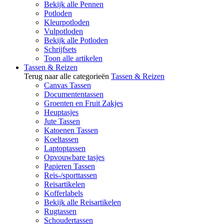
Bekijk alle Pennen
Potloden
Kleurpotloden
Vulpotloden
Bekijk alle Potloden
Schrijfsets
Toon alle artikelen
Tassen & Reizen
Terug naar alle categorieën
Tassen & Reizen
Canvas Tassen
Documententassen
Groenten en Fruit Zakjes
Heuptasjes
Jute Tassen
Katoenen Tassen
Koeltassen
Laptoptassen
Opvouwbare tasjes
Papieren Tassen
Reis-/sporttassen
Reisartikelen
Kofferlabels
Bekijk alle Reisartikelen
Rugtassen
Schoudertassen