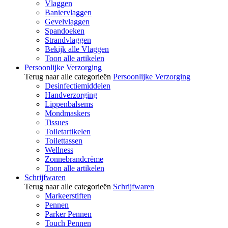
Vlaggen
Baniervlaggen
Gevelvlaggen
Spandoeken
Strandvlaggen
Bekijk alle Vlaggen
Toon alle artikelen
Persoonlijke Verzorging
Terug naar alle categorieën
Persoonlijke Verzorging
Desinfectiemiddelen
Handverzorging
Lippenbalsems
Mondmaskers
Tissues
Toiletartikelen
Toilettassen
Wellness
Zonnebrandcrème
Toon alle artikelen
Schrijfwaren
Terug naar alle categorieën
Schrijfwaren
Markeerstiften
Pennen
Parker Pennen
Touch Pennen