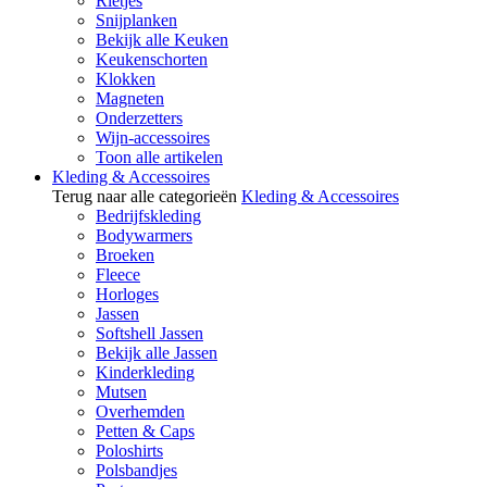
Rietjes
Snijplanken
Bekijk alle Keuken
Keukenschorten
Klokken
Magneten
Onderzetters
Wijn-accessoires
Toon alle artikelen
Kleding & Accessoires
Terug naar alle categorieën
Kleding & Accessoires
Bedrijfskleding
Bodywarmers
Broeken
Fleece
Horloges
Jassen
Softshell Jassen
Bekijk alle Jassen
Kinderkleding
Mutsen
Overhemden
Petten & Caps
Poloshirts
Polsbandjes