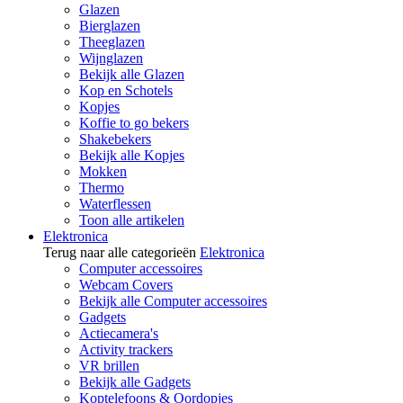
Glazen
Bierglazen
Theeglazen
Wijnglazen
Bekijk alle Glazen
Kop en Schotels
Kopjes
Koffie to go bekers
Shakebekers
Bekijk alle Kopjes
Mokken
Thermo
Waterflessen
Toon alle artikelen
Elektronica
Terug naar alle categorieën
Elektronica
Computer accessoires
Webcam Covers
Bekijk alle Computer accessoires
Gadgets
Actiecamera's
Activity trackers
VR brillen
Bekijk alle Gadgets
Koptelefoons & Oordopjes