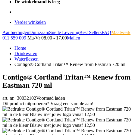
De winkelmand is leeg
Verder winkelen
Aanbiedingen
Duurzaam
Snelle Levering
Best Sellers
FAQ
Maatwerk
011 559 009
Ma-Vr 08.00 - 17.00
Mailen
Home
Drinkwaren
Waterflessen
Contigo® Cortland Tritan™ Renew from Eastman 720 ml
Contigo® Cortland Tritan™ Renew from
Eastman 720 ml
art. nr. 30032102
Voorraad laden
Dit product uitproberen? Vraag een sample aan!