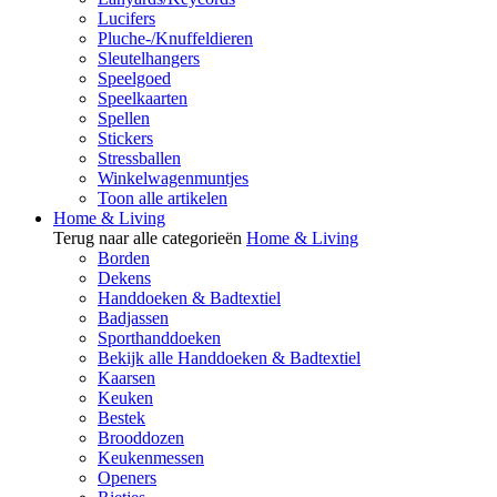
Lucifers
Pluche-/Knuffeldieren
Sleutelhangers
Speelgoed
Speelkaarten
Spellen
Stickers
Stressballen
Winkelwagenmuntjes
Toon alle artikelen
Home & Living
Terug naar alle categorieën
Home & Living
Borden
Dekens
Handdoeken & Badtextiel
Badjassen
Sporthanddoeken
Bekijk alle Handdoeken & Badtextiel
Kaarsen
Keuken
Bestek
Brooddozen
Keukenmessen
Openers