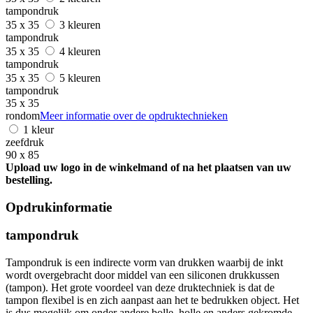
tampondruk
35 x 35
3 kleuren
tampondruk
35 x 35
4 kleuren
tampondruk
35 x 35
5 kleuren
tampondruk
35 x 35
rondom
Meer informatie over de opdruktechnieken
1 kleur
zeefdruk
90 x 85
Upload uw logo in de winkelmand of na het plaatsen van uw
bestelling.
Opdrukinformatie
tampondruk
Tampondruk is een indirecte vorm van drukken waarbij de inkt
wordt overgebracht door middel van een siliconen drukkussen
(tampon). Het grote voordeel van deze druktechniek is dat de
tampon flexibel is en zich aanpast aan het te bedrukken object. Het
is dus mogelijk om onder andere bolle, holle en anders gekromde