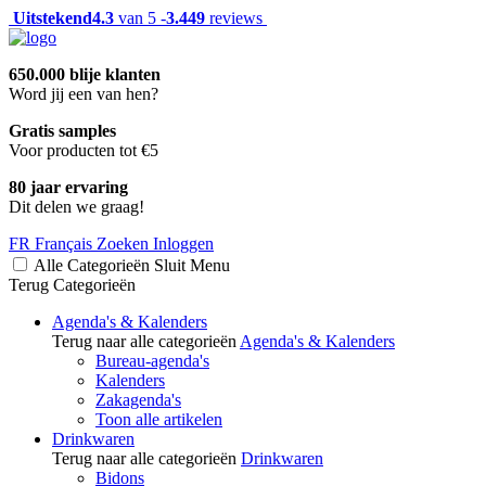
Uitstekend
4.3
van 5 -
3.449
reviews
650.000 blije klanten
Word jij een van hen?
Gratis samples
Voor producten tot €5
80 jaar ervaring
Dit delen we graag!
FR
Français
Zoeken
Inloggen
Alle Categorieën
Sluit
Menu
Terug
Categorieën
Agenda's & Kalenders
Terug naar alle categorieën
Agenda's & Kalenders
Bureau-agenda's
Kalenders
Zakagenda's
Toon alle artikelen
Drinkwaren
Terug naar alle categorieën
Drinkwaren
Bidons