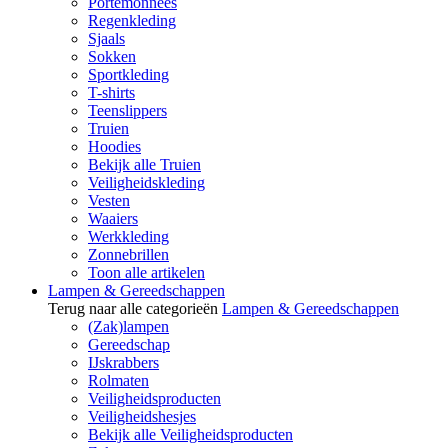
Portemonnees
Regenkleding
Sjaals
Sokken
Sportkleding
T-shirts
Teenslippers
Truien
Hoodies
Bekijk alle Truien
Veiligheidskleding
Vesten
Waaiers
Werkkleding
Zonnebrillen
Toon alle artikelen
Lampen & Gereedschappen
Terug naar alle categorieën
Lampen & Gereedschappen
(Zak)lampen
Gereedschap
IJskrabbers
Rolmaten
Veiligheidsproducten
Veiligheidshesjes
Bekijk alle Veiligheidsproducten