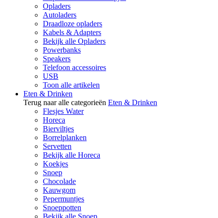
Opladers
Autoladers
Draadloze opladers
Kabels & Adapters
Bekijk alle Opladers
Powerbanks
Speakers
Telefoon accessoires
USB
Toon alle artikelen
Eten & Drinken
Terug naar alle categorieën
Eten & Drinken
Flesjes Water
Horeca
Bierviltjes
Borrelplanken
Servetten
Bekijk alle Horeca
Koekjes
Snoep
Chocolade
Kauwgom
Pepermuntjes
Snoeppotten
Bekijk alle Snoep