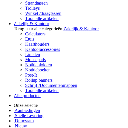
Strandtassen
Trolleys
Winkel-/draagtassen
Toon alle artikelen
Zakelijk & Kantoor
Terug naar alle categorieën
Zakelijk & Kantoor
Calculators
Etuis
Kaarthouders
Kantooraccessoires
Linialen
Mousepads
Notitieblokken
Notitieboeken
Post-It
Rollup banners
Schrijf-/Documentenmappen
Toon alle artikelen
Alle producten
Onze selectie
Aanbiedingen
Snelle Levering
Duurzaam
Nieuw