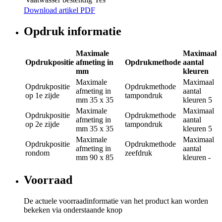
Download artikel PDF
Opdruk informatie
Maximale
Maximaal
Opdrukpositie
afmeting in
Opdrukmethode
aantal
mm
kleuren
Maximale
Maximaal
Opdrukpositie
Opdrukmethode
afmeting in
aantal
op 1e zijde
tampondruk
mm
35 x 35
kleuren
5
Maximale
Maximaal
Opdrukpositie
Opdrukmethode
afmeting in
aantal
op 2e zijde
tampondruk
mm
35 x 35
kleuren
5
Maximale
Maximaal
Opdrukpositie
Opdrukmethode
afmeting in
aantal
rondom
zeefdruk
mm
90 x 85
kleuren
-
Voorraad
De actuele voorraadinformatie van het product kan worden
bekeken via onderstaande knop