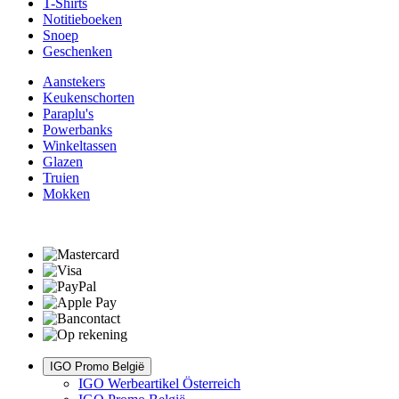
T-Shirts
Notitieboeken
Snoep
Geschenken
Aanstekers
Keukenschorten
Paraplu's
Powerbanks
Winkeltassen
Glazen
Truien
Mokken
IGO Promo België
IGO Werbeartikel Österreich