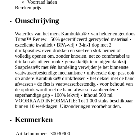
Voorraad laden
Bereken prijs
Omschrijving
Waterfles van het merk Kambukka® • van helder en geurloos
Tritan™ Renew - 50% gecertificeerd gerecycled materiaal •
excellente kwaliteit • BPA-vrij • 3-in-1 dop met 2
drinkposities: even drukken en snel een slok nemen of
volledig openen om, zonder knoeien, net zo comfortabel te
drinken als uit een mok • gemakkelijk te reinigen dankzij
Snapclean®: met één handeling verwijder je het binnenste
vaatwasserbestendige mechanisme • universele dop: past ook
op andere Kambukka® drinkflessen • het deksel met de hand
afwassen • de fles is vaatwasserbestendig - voor behoud van
de opdruk wordt met de hand afwassen aanbevolen •
superhandige grip • 100% lekvrij • inhoud 500 ml.
VOORRAAD INFORMATIE: Tot 1.000 stuks beschikbaar
binnen 10 werkdagen. Uitzonderingen voorbehouden.
Kenmerken
Artikelnummer:
30030900