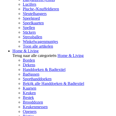
Lucifers
Pluche-/Knuffeldieren
Sleutelhangers
Speelgoed
Speelkaarten
Spellen
Stickers
Stressballen
Winkelwagenmuntjes
Toon alle artikelen
Home & Living
Terug naar alle categorieën
Home & Living
Borden
Dekens
Handdoeken & Badtextiel
Badjassen
Sporthanddoeken
Bekijk alle Handdoeken & Badtextiel
Kaarsen
Keuken
Bestek
Brooddozen
Keukenmessen
Openers