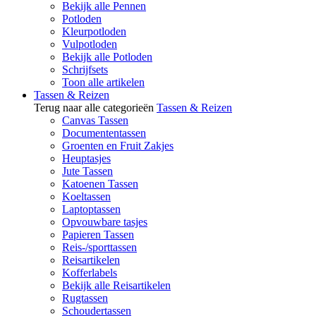
Bekijk alle Pennen
Potloden
Kleurpotloden
Vulpotloden
Bekijk alle Potloden
Schrijfsets
Toon alle artikelen
Tassen & Reizen
Terug naar alle categorieën
Tassen & Reizen
Canvas Tassen
Documententassen
Groenten en Fruit Zakjes
Heuptasjes
Jute Tassen
Katoenen Tassen
Koeltassen
Laptoptassen
Opvouwbare tasjes
Papieren Tassen
Reis-/sporttassen
Reisartikelen
Kofferlabels
Bekijk alle Reisartikelen
Rugtassen
Schoudertassen