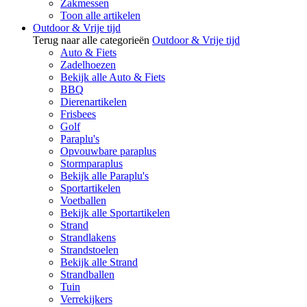
Zakmessen
Toon alle artikelen
Outdoor & Vrije tijd
Terug naar alle categorieën
Outdoor & Vrije tijd
Auto & Fiets
Zadelhoezen
Bekijk alle Auto & Fiets
BBQ
Dierenartikelen
Frisbees
Golf
Paraplu's
Opvouwbare paraplus
Stormparaplus
Bekijk alle Paraplu's
Sportartikelen
Voetballen
Bekijk alle Sportartikelen
Strand
Strandlakens
Strandstoelen
Bekijk alle Strand
Strandballen
Tuin
Verrekijkers