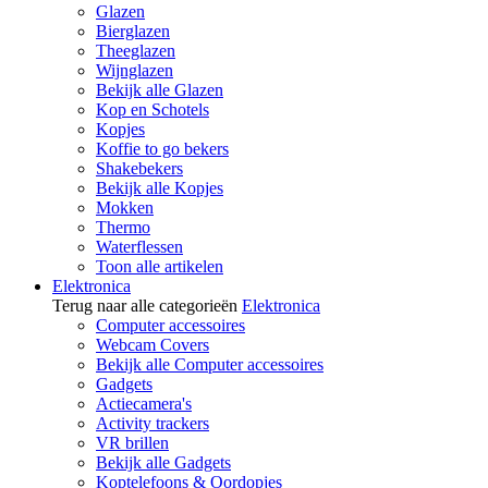
Glazen
Bierglazen
Theeglazen
Wijnglazen
Bekijk alle Glazen
Kop en Schotels
Kopjes
Koffie to go bekers
Shakebekers
Bekijk alle Kopjes
Mokken
Thermo
Waterflessen
Toon alle artikelen
Elektronica
Terug naar alle categorieën
Elektronica
Computer accessoires
Webcam Covers
Bekijk alle Computer accessoires
Gadgets
Actiecamera's
Activity trackers
VR brillen
Bekijk alle Gadgets
Koptelefoons & Oordopjes