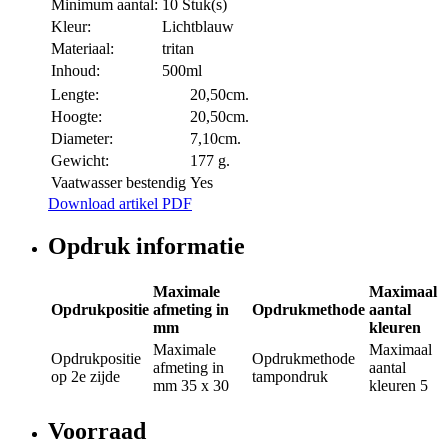
Minimum aantal:
10 Stuk(s)
Kleur:
Lichtblauw
Materiaal:
tritan
Inhoud:
500ml
Lengte:
20,50cm.
Hoogte:
20,50cm.
Diameter:
7,10cm.
Gewicht:
177 g.
Vaatwasser bestendig
Yes
Download artikel PDF
Opdruk informatie
Maximale
Maximaal
Opdrukpositie
afmeting in
Opdrukmethode
aantal
mm
kleuren
Maximale
Maximaal
Opdrukpositie
Opdrukmethode
afmeting in
aantal
op 2e zijde
tampondruk
mm
35 x 30
kleuren
5
Voorraad