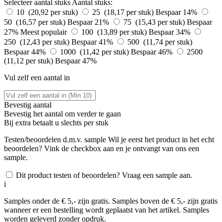
Selecteer aantal stuks
Aantal stuks:
10 (20,92 per stuk)
25 (18,17 per stuk)
Bespaar 14%
50 (16,57 per stuk)
Bespaar 21%
75 (15,43 per stuk)
Bespaar
27%
Meest populair
100 (13,89 per stuk)
Bespaar 34%
250 (12,43 per stuk)
Bespaar 41%
500 (11,74 per stuk)
Bespaar 44%
1000 (11,42 per stuk)
Bespaar 46%
2500
(11,12 per stuk)
Bespaar 47%
Vul zelf een aantal in
Bevestig aantal
Bevestig het aantal om verder te gaan
Bij
extra betaalt u slechts
per stuk
Testen/beoordelen d.m.v. sample
Wil je eerst het product in het echt
beoordelen? Vink de checkbox aan en je ontvangt van ons een
sample.
Dit product testen of beoordelen? Vraag een sample aan.
i
Samples onder de € 5,- zijn gratis. Samples boven de € 5,- zijn gratis
wanneer er een bestelling wordt geplaatst van het artikel. Samples
worden geleverd zonder opdruk.