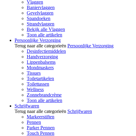
Vlaggen
Baniervlaggen
Gevelvlaggen
Spandoeken
Strandvlaggen
Bekijk alle Vlaggen
Toon alle artikelen
Persoonlijke Verzorging
Terug naar alle categorieën
Persoonlijke Verzorging
Desinfectiemiddelen
Handverzorging
Lippenbalsems
Mondmaskers
Tissues
Toiletartikelen
Toilettassen
Wellness
Zonnebrandcrème
Toon alle artikelen
Schrijfwaren
Terug naar alle categorieën
Schrijfwaren
Markeerstiften
Pennen
Parker Pennen
Touch Pennen