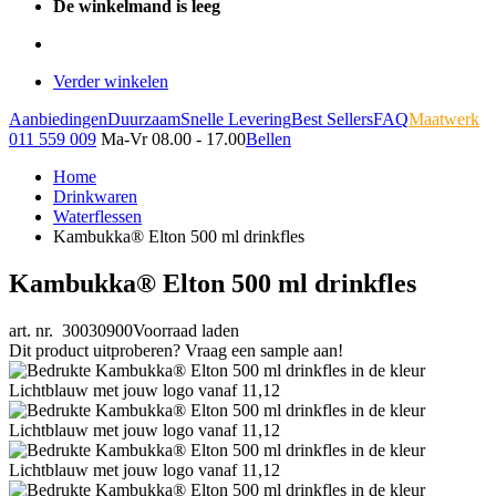
De winkelmand is leeg
Verder winkelen
Aanbiedingen
Duurzaam
Snelle Levering
Best Sellers
FAQ
Maatwerk
011 559 009
Ma-Vr 08.00 - 17.00
Bellen
Home
Drinkwaren
Waterflessen
Kambukka® Elton 500 ml drinkfles
Kambukka® Elton 500 ml drinkfles
art. nr. 30030900
Voorraad laden
Dit product uitproberen? Vraag een sample aan!