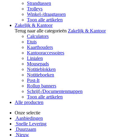
Strandtassen
Trolleys
Winkel-/draagtassen
Toon alle artikelen
Zakelijk & Kantoor
Terug naar alle categorieën
Zakelijk & Kantoor
Calculators
Etuis
Kaarthouders
Kantooraccessoires
Linialen
Mousepads
Notitieblokken
Notitieboeken
Post-It
Rollup banners
Schrijf-/Documentenmappen
Toon alle artikelen
Alle producten
Onze selectie
Aanbiedingen
Snelle Levering
Duurzaam
Nieuw