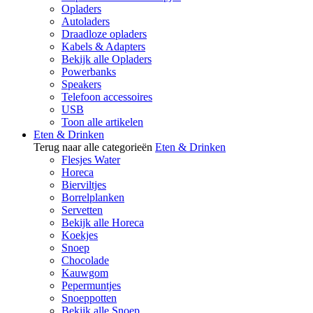
Opladers
Autoladers
Draadloze opladers
Kabels & Adapters
Bekijk alle Opladers
Powerbanks
Speakers
Telefoon accessoires
USB
Toon alle artikelen
Eten & Drinken
Terug naar alle categorieën
Eten & Drinken
Flesjes Water
Horeca
Bierviltjes
Borrelplanken
Servetten
Bekijk alle Horeca
Koekjes
Snoep
Chocolade
Kauwgom
Pepermuntjes
Snoeppotten
Bekijk alle Snoep