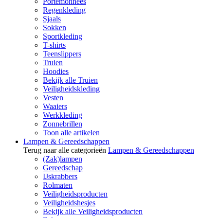
Portemonnees
Regenkleding
Sjaals
Sokken
Sportkleding
T-shirts
Teenslippers
Truien
Hoodies
Bekijk alle Truien
Veiligheidskleding
Vesten
Waaiers
Werkkleding
Zonnebrillen
Toon alle artikelen
Lampen & Gereedschappen
Terug naar alle categorieën
Lampen & Gereedschappen
(Zak)lampen
Gereedschap
IJskrabbers
Rolmaten
Veiligheidsproducten
Veiligheidshesjes
Bekijk alle Veiligheidsproducten