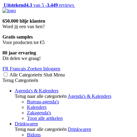
Uitstekend
4.3
van 5 -
3.449
reviews
650.000 blije klanten
Word jij een van hen?
Gratis samples
Voor producten tot €5
80 jaar ervaring
Dit delen we graag!
FR
Français
Zoeken
Inloggen
Alle Categorieën
Sluit
Menu
Terug
Categorieën
Agenda's & Kalenders
Terug naar alle categorieën
Agenda's & Kalenders
Bureau-agenda's
Kalenders
Zakagenda's
Toon alle artikelen
Drinkwaren
Terug naar alle categorieën
Drinkwaren
Bidons