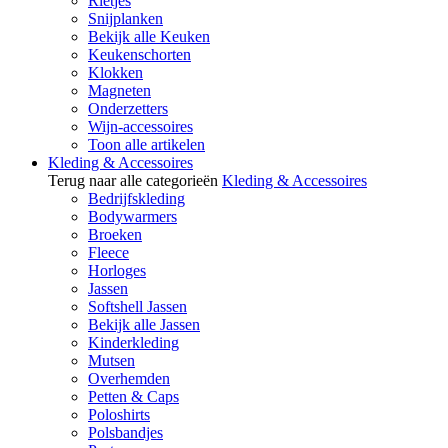
Rietjes
Snijplanken
Bekijk alle Keuken
Keukenschorten
Klokken
Magneten
Onderzetters
Wijn-accessoires
Toon alle artikelen
Kleding & Accessoires
Terug naar alle categorieën
Kleding & Accessoires
Bedrijfskleding
Bodywarmers
Broeken
Fleece
Horloges
Jassen
Softshell Jassen
Bekijk alle Jassen
Kinderkleding
Mutsen
Overhemden
Petten & Caps
Poloshirts
Polsbandjes