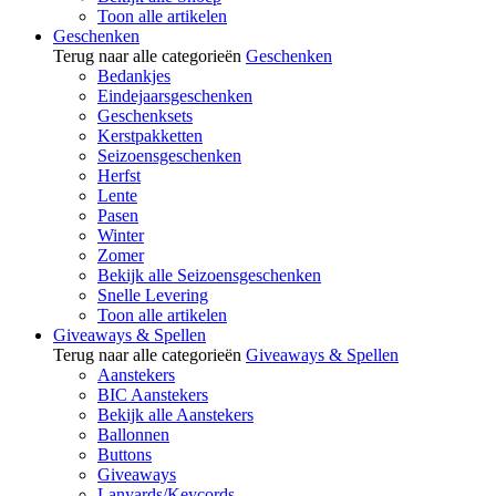
Toon alle artikelen
Geschenken
Terug naar alle categorieën
Geschenken
Bedankjes
Eindejaarsgeschenken
Geschenksets
Kerstpakketten
Seizoensgeschenken
Herfst
Lente
Pasen
Winter
Zomer
Bekijk alle Seizoensgeschenken
Snelle Levering
Toon alle artikelen
Giveaways & Spellen
Terug naar alle categorieën
Giveaways & Spellen
Aanstekers
BIC Aanstekers
Bekijk alle Aanstekers
Ballonnen
Buttons
Giveaways
Lanyards/Keycords