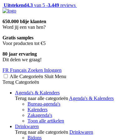
Uitstekend
4.3
van 5 -
3.449
reviews
650.000 blije klanten
Word jij een van hen?
Gratis samples
Voor producten tot €5
80 jaar ervaring
Dit delen we graag!
FR
Français
Zoeken
Inloggen
Alle Categorieën
Sluit
Menu
Terug
Categorieën
Agenda's & Kalenders
Terug naar alle categorieën
Agenda's & Kalenders
Bureau-agenda's
Kalenders
Zakagenda's
Toon alle artikelen
Drinkwaren
Terug naar alle categorieën
Drinkwaren
Bidons