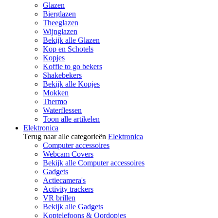
Glazen
Bierglazen
Theeglazen
Wijnglazen
Bekijk alle Glazen
Kop en Schotels
Kopjes
Koffie to go bekers
Shakebekers
Bekijk alle Kopjes
Mokken
Thermo
Waterflessen
Toon alle artikelen
Elektronica
Terug naar alle categorieën
Elektronica
Computer accessoires
Webcam Covers
Bekijk alle Computer accessoires
Gadgets
Actiecamera's
Activity trackers
VR brillen
Bekijk alle Gadgets
Koptelefoons & Oordopjes