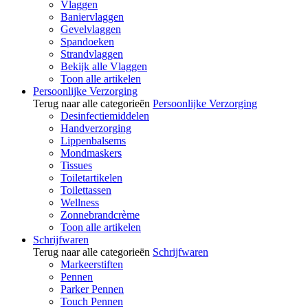
Vlaggen
Baniervlaggen
Gevelvlaggen
Spandoeken
Strandvlaggen
Bekijk alle Vlaggen
Toon alle artikelen
Persoonlijke Verzorging
Terug naar alle categorieën
Persoonlijke Verzorging
Desinfectiemiddelen
Handverzorging
Lippenbalsems
Mondmaskers
Tissues
Toiletartikelen
Toilettassen
Wellness
Zonnebrandcrème
Toon alle artikelen
Schrijfwaren
Terug naar alle categorieën
Schrijfwaren
Markeerstiften
Pennen
Parker Pennen
Touch Pennen