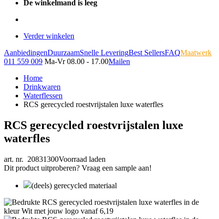
De winkelmand is leeg
Verder winkelen
Aanbiedingen
Duurzaam
Snelle Levering
Best Sellers
FAQ
Maatwerk
011 559 009
Ma-Vr 08.00 - 17.00
Mailen
Home
Drinkwaren
Waterflessen
RCS gerecycled roestvrijstalen luxe waterfles
RCS gerecycled roestvrijstalen luxe
waterfles
art. nr. 20831300
Voorraad laden
Dit product uitproberen? Vraag een sample aan!
(deels) gerecycled materiaal