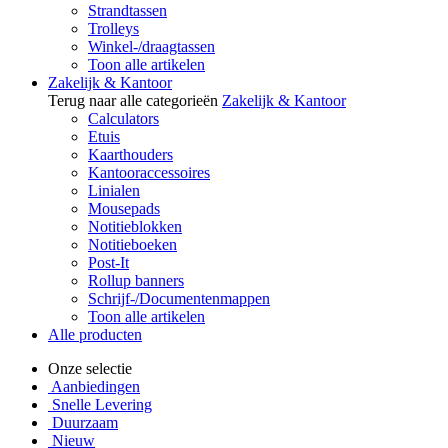
Strandtassen
Trolleys
Winkel-/draagtassen
Toon alle artikelen
Zakelijk & Kantoor
Terug naar alle categorieën
Zakelijk & Kantoor
Calculators
Etuis
Kaarthouders
Kantooraccessoires
Linialen
Mousepads
Notitieblokken
Notitieboeken
Post-It
Rollup banners
Schrijf-/Documentenmappen
Toon alle artikelen
Alle producten
Onze selectie
Aanbiedingen
Snelle Levering
Duurzaam
Nieuw