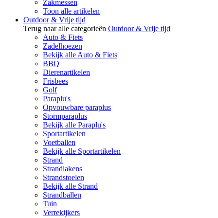
Zakmessen
Toon alle artikelen
Outdoor & Vrije tijd
Terug naar alle categorieën
Outdoor & Vrije tijd
Auto & Fiets
Zadelhoezen
Bekijk alle Auto & Fiets
BBQ
Dierenartikelen
Frisbees
Golf
Paraplu's
Opvouwbare paraplus
Stormparaplus
Bekijk alle Paraplu's
Sportartikelen
Voetballen
Bekijk alle Sportartikelen
Strand
Strandlakens
Strandstoelen
Bekijk alle Strand
Strandballen
Tuin
Verrekijkers