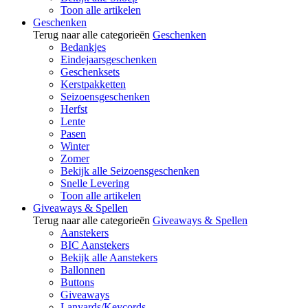
Toon alle artikelen
Geschenken
Terug naar alle categorieën
Geschenken
Bedankjes
Eindejaarsgeschenken
Geschenksets
Kerstpakketten
Seizoensgeschenken
Herfst
Lente
Pasen
Winter
Zomer
Bekijk alle Seizoensgeschenken
Snelle Levering
Toon alle artikelen
Giveaways & Spellen
Terug naar alle categorieën
Giveaways & Spellen
Aanstekers
BIC Aanstekers
Bekijk alle Aanstekers
Ballonnen
Buttons
Giveaways
Lanyards/Keycords