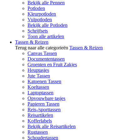
Bekijk alle Pennen
Potloden
Kleurpotloden
Vulpotloden
Bekijk alle Potloden
Schrijfsets
Toon alle artikelen
Tassen & Reizen
Terug naar alle categorieën
Tassen & Reizen
Canvas Tassen
Documententassen
Groenten en Fruit Zakjes
Heuptasjes
Jute Tassen
Katoenen Tassen
Koeltassen
Laptoptassen
Opvouwbare tasjes
Papieren Tassen
Reis-/sporttassen
Reisartikelen
Kofferlabels
Bekijk alle Reisartikelen
Rugtassen
Schoudertassen