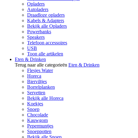
Opladers
Autoladers
Draadloze opladers
Kabels & Adapters
Bekijk alle Opladers
Powerbanks
Speakers
Telefoon accessoires
USB
Toon alle artikelen
Eten & Drinken
Terug naar alle categorieën
Eten & Drinken
Flesjes Water
Horeca
Bierviltjes
Borrelplanken
Servetten
Bekijk alle Horeca
Koekjes
Snoep
Chocolade
Kauwgom
Pepermuntjes
Snoeppotten
Bekijk alle Snoep