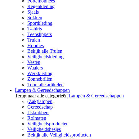
Portemonnees
Regenkleding
Sjaals
Sokken
Sportkleding
T-shirts
Teenslippers
Truien
Hoodies
Bekijk alle Truien
Veiligheidskleding
Vesten
Waaiers
Werkkleding
Zonnebrillen
Toon alle artikelen
Lampen & Gereedschappen
Terug naar alle categorieën
Lampen & Gereedschappen
(Zak)lampen
Gereedschap
IJskrabbers
Rolmaten
Veiligheidsproducten
Veiligheidshesjes
Bekijk alle Veiligheidsproducten