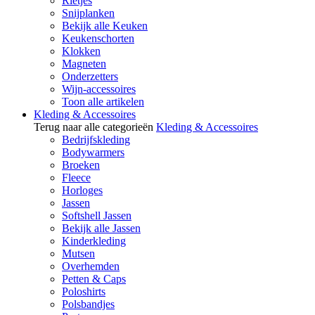
Rietjes
Snijplanken
Bekijk alle Keuken
Keukenschorten
Klokken
Magneten
Onderzetters
Wijn-accessoires
Toon alle artikelen
Kleding & Accessoires
Terug naar alle categorieën
Kleding & Accessoires
Bedrijfskleding
Bodywarmers
Broeken
Fleece
Horloges
Jassen
Softshell Jassen
Bekijk alle Jassen
Kinderkleding
Mutsen
Overhemden
Petten & Caps
Poloshirts
Polsbandjes