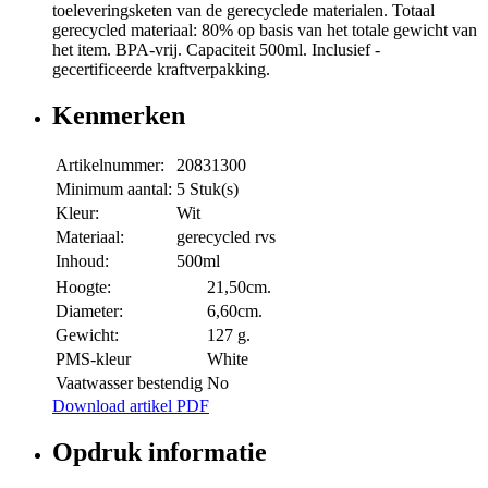
toeleveringsketen van de gerecyclede materialen. Totaal
gerecycled materiaal: 80% op basis van het totale gewicht van
het item. BPA-vrij. Capaciteit 500ml. Inclusief -
gecertificeerde kraftverpakking.
Kenmerken
Artikelnummer:
20831300
Minimum aantal:
5 Stuk(s)
Kleur:
Wit
Materiaal:
gerecycled rvs
Inhoud:
500ml
Hoogte:
21,50cm.
Diameter:
6,60cm.
Gewicht:
127 g.
PMS-kleur
White
Vaatwasser bestendig
No
Download artikel PDF
Opdruk informatie